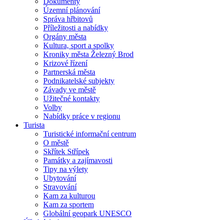
Dokumenty
Územní plánování
Správa hřbitovů
Příležitosti a nabídky
Orgány města
Kultura, sport a spolky
Kroniky města Železný Brod
Krizové řízení
Partnerská města
Podnikatelské subjekty
Závady ve městě
Užitečné kontakty
Volby
Nabídky práce v regionu
Turista
Turistické informační centrum
O městě
Skřítek Střípek
Památky a zajímavosti
Tipy na výlety
Ubytování
Stravování
Kam za kulturou
Kam za sportem
Globální geopark UNESCO