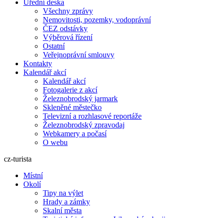
Úřední deska
Všechny zprávy
Nemovitosti, pozemky, vodoprávní
ČEZ odstávky
Výběrová řízení
Ostatní
Veřejnoprávní smlouvy
Kontakty
Kalendář akcí
Kalendář akcí
Fotogalerie z akcí
Železnobrodský jarmark
Skleněné městečko
Televizní a rozhlasové reportáže
Železnobrodský zpravodaj
Webkamery a počasí
O webu
cz-turista
Místní
Okolí
Tipy na výlet
Hrady a zámky
Skalní města