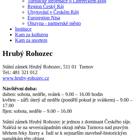
Turistické informace o Libereckém kraji
Region Český Ráj
Ubytování v Českém Ráji
Euroregion Nisa
Olszyna - partnerské město
Instituce
Kam za kulturou
Kam za sportem
Hrubý Rohozec
Státní zámek Hrubý Rohozec, 511 01 Turnov
Tel.: 481 321 012
www.hruby-rohozec.cz
Návštěvní doba:
duben: sobota, neděle, svátek – 9.00 – 16.00 hodin
květen – září: úterý až neděle (pondělí pokud je svátkem) – 9.00 –
17.00
říjen: sobota, neděle – 9.00 – 16.00
Státní zámek Hrubý Rohozec je jednou z dominant Českého ráje.
Nalézá se na severozápadním okraji města Turnova nad pravým
břehem řeky Jizery a řadí se k nejstarším stavebně-historickým
památkám této oblast.