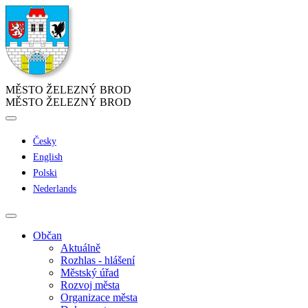
MĚSTO ŽELEZNÝ BROD
MĚSTO ŽELEZNÝ BROD
Česky
English
Polski
Nederlands
Občan
Aktuálně
Rozhlas - hlášení
Městský úřad
Rozvoj města
Organizace města