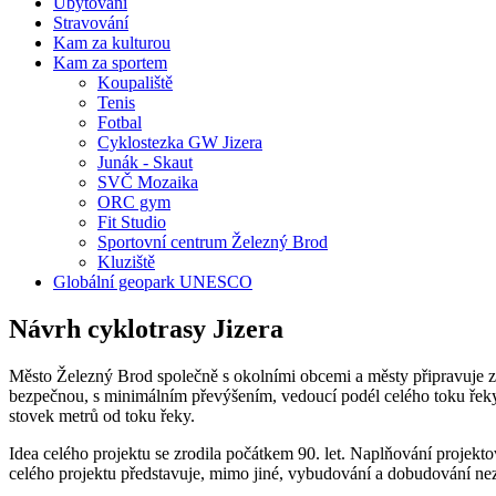
Ubytování
Stravování
Kam za kulturou
Kam za sportem
Koupaliště
Tenis
Fotbal
Cyklostezka GW Jizera
Junák - Skaut
SVČ Mozaika
ORC gym
Fit Studio
Sportovní centrum Železný Brod
Kluziště
Globální geopark UNESCO
Návrh cyklotrasy Jizera
Město Železný Brod společně s okolními obcemi a městy připravuje zám
bezpečnou, s minimálním převýšením, vedoucí podél celého toku řeky J
stovek metrů od toku řeky.
Idea celého projektu se zrodila počátkem 90. let. Naplňování projekt
celého projektu představuje, mimo jiné, vybudování a dobudování nezb