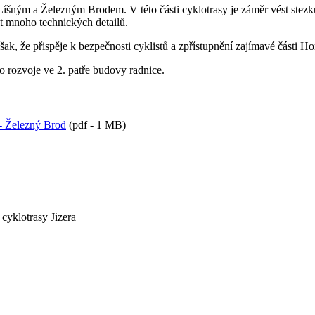
Líšným a Železným Brodem. V této části cyklotrasy je záměr vést stezku 
it mnoho technických detailů.
ak, že přispěje k bezpečnosti cyklistů a zpřístupnění zajímavé části Ho
rozvoje ve 2. patře budovy radnice.
 - Železný Brod
(pdf - 1 MB)
cyklotrasy Jizera