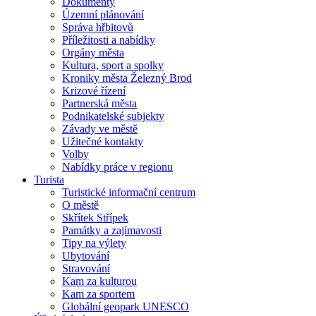
Dokumenty
Územní plánování
Správa hřbitovů
Příležitosti a nabídky
Orgány města
Kultura, sport a spolky
Kroniky města Železný Brod
Krizové řízení
Partnerská města
Podnikatelské subjekty
Závady ve městě
Užitečné kontakty
Volby
Nabídky práce v regionu
Turista
Turistické informační centrum
O městě
Skřítek Střípek
Památky a zajímavosti
Tipy na výlety
Ubytování
Stravování
Kam za kulturou
Kam za sportem
Globální geopark UNESCO