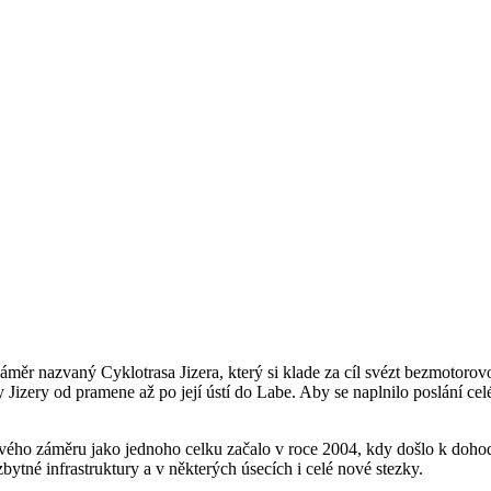
ěr nazvaný Cyklotrasa Jizera, který si klade za cíl svézt bezmotorovo
izery od pramene až po její ústí do Labe. Aby se naplnilo poslání celé
ového záměru jako jednoho celku začalo v roce 2004, kdy došlo k dohodě
ytné infrastruktury a v některých úsecích i celé nové stezky.