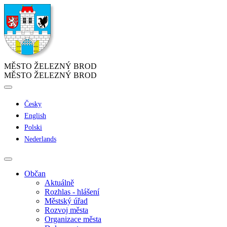
MĚSTO ŽELEZNÝ BROD
MĚSTO ŽELEZNÝ BROD
Česky
English
Polski
Nederlands
Občan
Aktuálně
Rozhlas - hlášení
Městský úřad
Rozvoj města
Organizace města