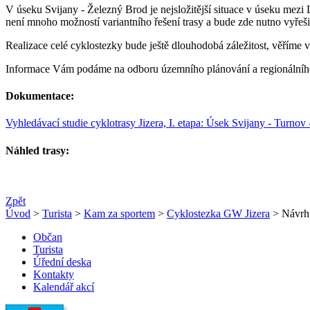
V úseku Svijany - Železný Brod je nejsložitější situace v úseku mezi 
není mnoho možností variantního řešení trasy a bude zde nutno vyřeš
Realizace celé cyklostezky bude ještě dlouhodobá záležitost, věříme vš
Informace Vám podáme na odboru územního plánování a regionálního 
Dokumentace:
Vyhledávací studie cyklotrasy Jizera, I. etapa: Úsek Svijany - Turnov
Náhled trasy:
Zpět
Úvod
>
Turista
>
Kam za sportem
>
Cyklostezka GW Jizera
> Návrh 
Občan
Turista
Úřední deska
Kontakty
Kalendář akcí