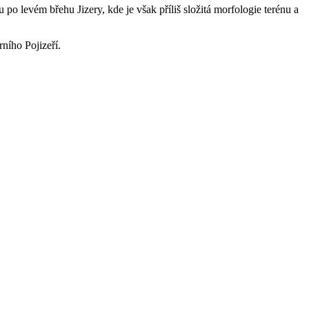
po levém břehu Jizery, kde je však příliš složitá morfologie terénu a
rního Pojizeří.