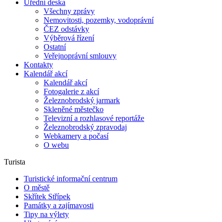
Úřední deska
Všechny zprávy
Nemovitosti, pozemky, vodoprávní
ČEZ odstávky
Výběrová řízení
Ostatní
Veřejnoprávní smlouvy
Kontakty
Kalendář akcí
Kalendář akcí
Fotogalerie z akcí
Železnobrodský jarmark
Skleněné městečko
Televizní a rozhlasové reportáže
Železnobrodský zpravodaj
Webkamery a počasí
O webu
Turista
Turistické informační centrum
O městě
Skřítek Střípek
Památky a zajímavosti
Tipy na výlety