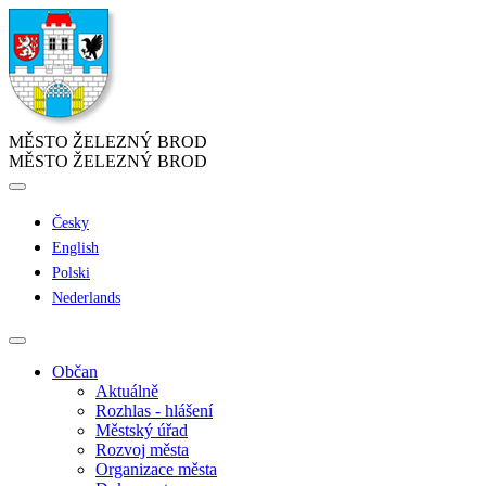
MĚSTO ŽELEZNÝ BROD
MĚSTO ŽELEZNÝ BROD
Česky
English
Polski
Nederlands
Občan
Aktuálně
Rozhlas - hlášení
Městský úřad
Rozvoj města
Organizace města