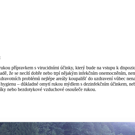
:
ukou přípravkem s virucidními účinky, který bude na vstupu k dispozi
ípadě, že se necítí dobře nebo trpí nějakým infekčním onemocněním, nem
zdravotních problémů nejlépe areály koupališť do uzdravení vůbec nen
í hygienu – důkladné omytí rukou mýdlem s dezinfekčním účinkem, nebo
čníky nebo bezdotykové vzduchové osoušeče rukou.