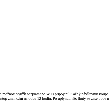
e možnost využít bezplatného WiFi připojení. Každý návštěvník koupališ
tup znemožní na dobu 12 hodin. Po uplynutí této lhůty se zase bude mo