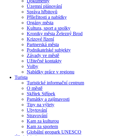
Dokumenty
Územní plánování
Správa hřbitovů
Příležitosti a nabídky
Orgány města
Kultura, sport a spolky
Kroniky města Železný Brod
Krizové řízení
Partnerská města
Podnikatelské subjekty
Závady ve městě
Užitečné kontakty
Volby
Nabídky práce v regionu
Turista
Turistické informační centrum
O městě
Skřítek Střípek
Památky a zajímavosti
Tipy na výlety
Ubytování
Stravování
Kam za kulturou
Kam za sportem
Globální geopark UNESCO