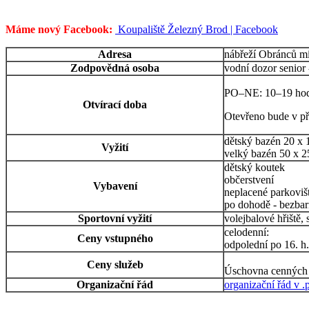
Máme nový Facebook:
Koupaliště Železný Brod | Facebook
Adresa
nábřeží Obránců m
Zodpovědná osoba
vodní dozor senior
PO–NE: 10–19 hodi
Otvírací doba
Otevřeno bude v př
dětský bazén 20 x 
Vyžití
velký bazén 50 x 
dětský koutek
občerstvení
Vybavení
neplacené parkoviš
po dohodě - bezbar
Sportovní vyžití
volejbalové hřiště, 
celodenní: do
Ceny vstupného
odpolední po 16. 
Ceny služeb
Úschovna cennýc
Organizační řád
organizační řád v .