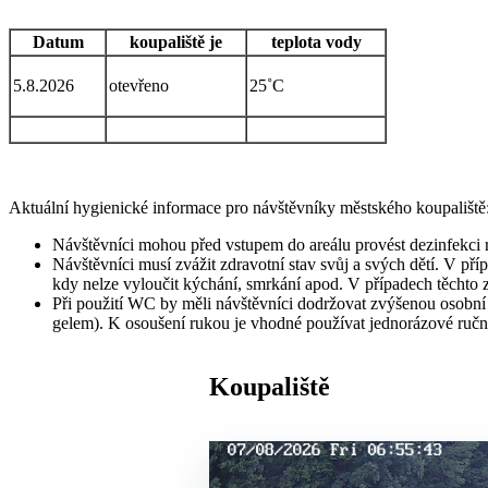
Datum
koupaliště je
teplota vody
5.8.2026
otevřeno
25˚C
Aktuální hygienické informace pro návštěvníky městského koupaliště
Návštěvníci mohou před vstupem do areálu provést dezinfekci r
Návštěvníci musí zvážit zdravotní stav svůj a svých dětí. V př
kdy nelze vyloučit kýchání, smrkání apod. V případech těchto 
Při použití WC by měli návštěvníci dodržovat zvýšenou osobn
gelem). K osoušení rukou je vhodné používat jednorázové ru
Koupaliště