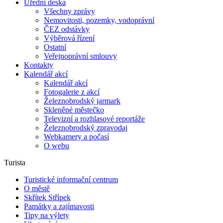
Úřední deska
Všechny zprávy
Nemovitosti, pozemky, vodoprávní
ČEZ odstávky
Výběrová řízení
Ostatní
Veřejnoprávní smlouvy
Kontakty
Kalendář akcí
Kalendář akcí
Fotogalerie z akcí
Železnobrodský jarmark
Skleněné městečko
Televizní a rozhlasové reportáže
Železnobrodský zpravodaj
Webkamery a počasí
O webu
Turista
Turistické informační centrum
O městě
Skřítek Střípek
Památky a zajímavosti
Tipy na výlety