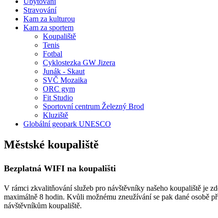
Ubytování
Stravování
Kam za kulturou
Kam za sportem
Koupaliště
Tenis
Fotbal
Cyklostezka GW Jizera
Junák - Skaut
SVČ Mozaika
ORC gym
Fit Studio
Sportovní centrum Železný Brod
Kluziště
Globální geopark UNESCO
Městské koupaliště
Bezplatná WIFI na koupališti
V rámci zkvalitňování služeb pro návštěvníky našeho koupaliště je zd
maximálně 8 hodin. Kvůli možnému zneužívání se pak dané osobě přís
návštěvníkům koupaliště.