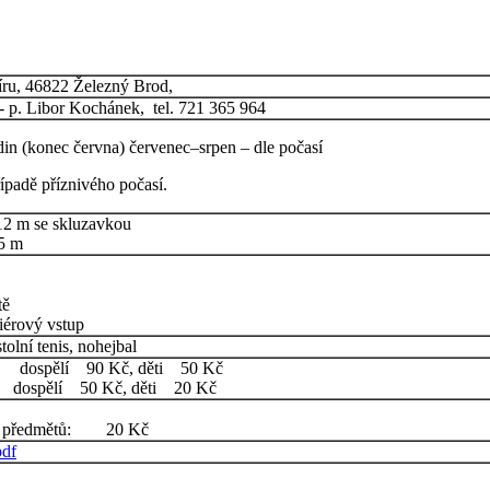
íru, 46822 Železný Brod,
 - p. Libor Kochánek, tel. 721 365 964
n (konec června) červenec–srpen – dle počasí
ípadě příznivého počasí.
12 m se skluzavkou
25 m
tě
iérový vstup
stolní tenis, nohejbal
spělí 90 Kč, děti 50 Kč
h. dospělí 50 Kč, děti 20 Kč
h předmětů: 20 Kč
pdf