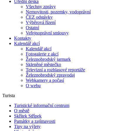
Úřední deska
Všechny zprávy
Nemovitosti, pozemky, vodoprávní
ČEZ odstávky
Výběrová řízení
Ostatní
Veřejnoprávní smlouvy
Kontakty
Kalendář akcí
Kalendář akcí
Fotogalerie z akcí
Železnobrodský jarmark
Skleněné městečko
Televizní a rozhlasové reportáže
Železnobrodský zpravodaj
Webkamery a počasí
O webu
Turista
Turistické informační centrum
O městě
Skřítek Střípek
Památky a zajímavosti
Tipy na výlety