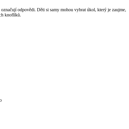
e označují odpovědi. Děti si samy mohou vybrat úkol, který je zaujme,
h knoflíků.
o