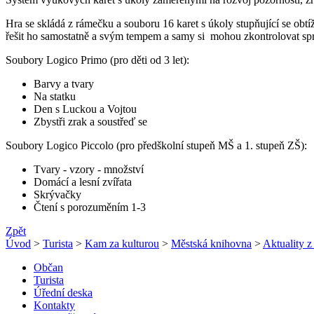
Hra se skládá z rámečku a souboru 16 karet s úkoly stupňující se obtí
řešit ho samostatně a svým tempem a samy si mohou zkontrolovat sp
Soubory Logico Primo (pro děti od 3 let):
Barvy a tvary
Na statku
Den s Luckou a Vojtou
Zbystři zrak a soustřeď se
Soubory Logico Piccolo (pro předškolní stupeň MŠ a 1. stupeň ZŠ):
Tvary - vzory - množství
Domácí a lesní zvířata
Skrývačky
Čtení s porozuměním 1-3
Zpět
Úvod
>
Turista
>
Kam za kulturou
>
Městská knihovna
>
Aktuality 
Občan
Turista
Úřední deska
Kontakty