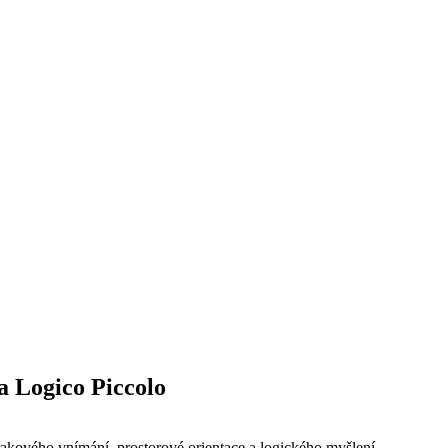
a Logico Piccolo
akového vnímání, prostorové orientace a logického myšlení.