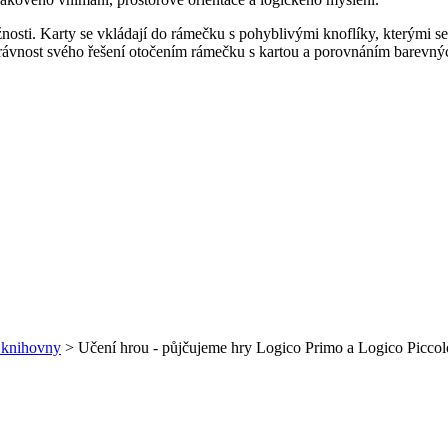
žnosti. Karty se vkládají do rámečku s pohyblivými knoflíky, kterými s
rávnost svého řešení otočením rámečku s kartou a porovnáním barevnýc
z knihovny
> Učení hrou - půjčujeme hry Logico Primo a Logico Piccol