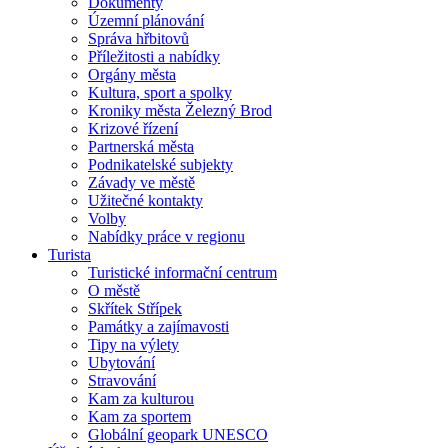
Dokumenty
Územní plánování
Správa hřbitovů
Příležitosti a nabídky
Orgány města
Kultura, sport a spolky
Kroniky města Železný Brod
Krizové řízení
Partnerská města
Podnikatelské subjekty
Závady ve městě
Užitečné kontakty
Volby
Nabídky práce v regionu
Turista
Turistické informační centrum
O městě
Skřítek Střípek
Památky a zajímavosti
Tipy na výlety
Ubytování
Stravování
Kam za kulturou
Kam za sportem
Globální geopark UNESCO