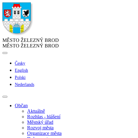
MĚSTO ŽELEZNÝ BROD
MĚSTO ŽELEZNÝ BROD
Česky
English
Polski
Nederlands
Občan
Aktuálně
Rozhlas - hlášení
Městský úřad
Rozvoj města
Organizace města