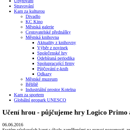
Ubytování
Stravování
Kam za kulturou
Divadlo
KC Kino
Městská galerie
Cestovatelské přednášky
Městská knihovna
Aktuality z knihovny
Výběr z novinek
Společenské hry
Odebíraná periodika
Spolupracující firmy
Půjčování e-knih
Odkazy
Městské muzeum
Běliště
Industriální prostor Kotelna
Kam za sportem
Globální geopark UNESCO
Učení hrou - půjčujeme hry Logico Primo 
06.06.2016
Systém výukových karet s úkoly zaměřenými na rozvoj pozornosti, zr