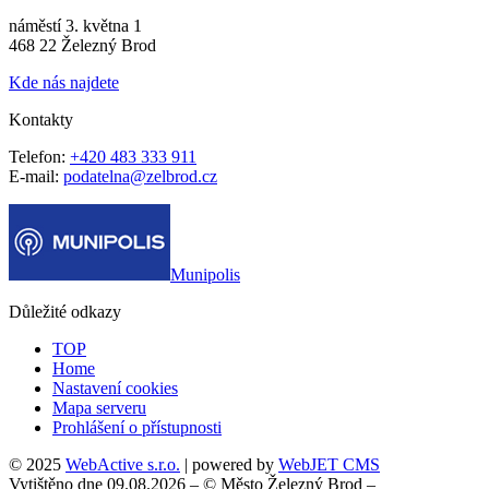
náměstí 3. května 1
468 22 Železný Brod
Kde nás najdete
Kontakty
Telefon:
+420 483 333 911
E-mail:
podatelna@zelbrod.cz
Munipolis
Důležité odkazy
TOP
Home
Nastavení cookies
Mapa serveru
Prohlášení o přístupnosti
© 2025
WebActive s.r.o.
| powered by
WebJET CMS
Vytištěno dne 09.08.2026 – © Město Železný Brod –