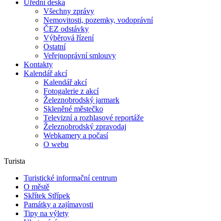
Úřední deska
Všechny zprávy
Nemovitosti, pozemky, vodoprávní
ČEZ odstávky
Výběrová řízení
Ostatní
Veřejnoprávní smlouvy
Kontakty
Kalendář akcí
Kalendář akcí
Fotogalerie z akcí
Železnobrodský jarmark
Skleněné městečko
Televizní a rozhlasové reportáže
Železnobrodský zpravodaj
Webkamery a počasí
O webu
Turista
Turistické informační centrum
O městě
Skřítek Střípek
Památky a zajímavosti
Tipy na výlety