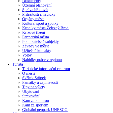
Dokumenty
Územní plánování
Správa hřbitovů
Příležitosti a nabídky
Orgány města
Kultura, sport a spolky
Kroniky města Železný Brod
Krizové řízení
Partnerská města
Podnikatelské subjekty
Závady ve městě
Užitečné kontakty
Volby
Nabídky práce v regionu
Turista
Turistické informační centrum
O městě
Skřítek Střípek
Památky a zajímavosti
Tipy na výlety
Ubytování
Stravování
Kam za kulturou
Kam za sportem
Globální geopark UNESCO