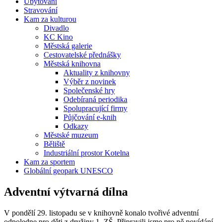
Ubytování
Stravování
Kam za kulturou
Divadlo
KC Kino
Městská galerie
Cestovatelské přednášky
Městská knihovna
Aktuality z knihovny
Výběr z novinek
Společenské hry
Odebíraná periodika
Spolupracující firmy
Půjčování e-knih
Odkazy
Městské muzeum
Běliště
Industriální prostor Kotelna
Kam za sportem
Globální geopark UNESCO
Adventní výtvarná dílna
V pondělí 29. listopadu se v knihovně konalo tvořivé adventní
odpoledne pro děti z družiny 1. ZŠ. Připravili jsme pro ně povídání