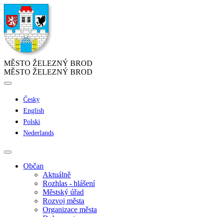
MĚSTO ŽELEZNÝ BROD
MĚSTO ŽELEZNÝ BROD
Česky
English
Polski
Nederlands
Občan
Aktuálně
Rozhlas - hlášení
Městský úřad
Rozvoj města
Organizace města