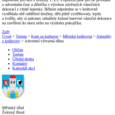
o adventním čase a dílničku s výrobou závěsných vánočních
dekorací z vlnité lepenky. Během odpoledne se v knihovně
vystřídala obě oddělení družiny, děti pilně vystřihovaly, lepily
a tvořily, aby si nakonec odnášely krásné barevné vánoční dekorace
na zavěšení do oken nebo na výzdobu pokojíčku.
Zpět
Úvod
>
Turista
>
Kam za kulturou
>
Městská knihovna
>
Aktuality
z knihovny
> Adventní výtvarná dílna
Občan
Turista
Úřední deska
Kontakty
Kalendář akcí
Městský úřad
Železný Brod