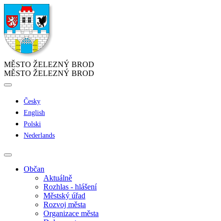
MĚSTO ŽELEZNÝ BROD
MĚSTO ŽELEZNÝ BROD
Česky
English
Polski
Nederlands
Občan
Aktuálně
Rozhlas - hlášení
Městský úřad
Rozvoj města
Organizace města