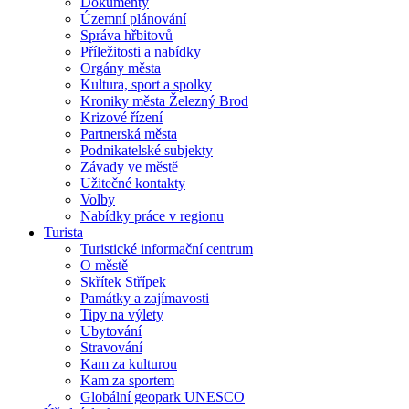
Dokumenty
Územní plánování
Správa hřbitovů
Příležitosti a nabídky
Orgány města
Kultura, sport a spolky
Kroniky města Železný Brod
Krizové řízení
Partnerská města
Podnikatelské subjekty
Závady ve městě
Užitečné kontakty
Volby
Nabídky práce v regionu
Turista
Turistické informační centrum
O městě
Skřítek Střípek
Památky a zajímavosti
Tipy na výlety
Ubytování
Stravování
Kam za kulturou
Kam za sportem
Globální geopark UNESCO