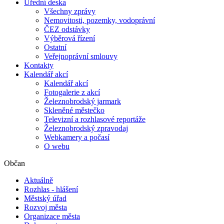
Úřední deska
Všechny zprávy
Nemovitosti, pozemky, vodoprávní
ČEZ odstávky
Výběrová řízení
Ostatní
Veřejnoprávní smlouvy
Kontakty
Kalendář akcí
Kalendář akcí
Fotogalerie z akcí
Železnobrodský jarmark
Skleněné městečko
Televizní a rozhlasové reportáže
Železnobrodský zpravodaj
Webkamery a počasí
O webu
Občan
Aktuálně
Rozhlas - hlášení
Městský úřad
Rozvoj města
Organizace města