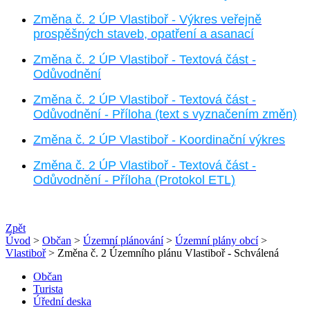
Změna č. 2 ÚP Vlastiboř - Výkres veřejně
prospěšných staveb, opatření a asanací
Změna č. 2 ÚP Vlastiboř - Textová část -
Odůvodnění
Změna č. 2 ÚP Vlastiboř - Textová část -
Odůvodnění - Příloha (text s vyznačením změn)
Změna č. 2 ÚP Vlastiboř - Koordinační výkres
Změna č. 2 ÚP Vlastiboř - Textová část -
Odůvodnění - Příloha (Protokol ETL)
Zpět
Úvod
>
Občan
>
Územní plánování
>
Územní plány obcí
>
Vlastiboř
> Změna č. 2 Územního plánu Vlastiboř - Schválená
Občan
Turista
Úřední deska