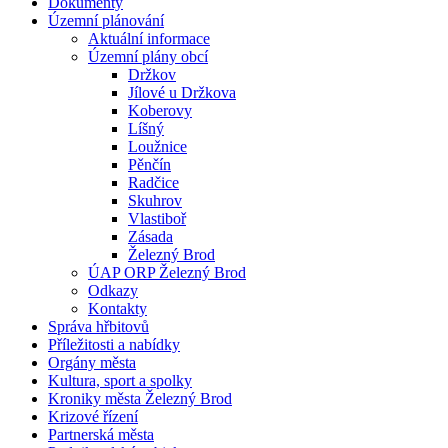
Dokumenty
Územní plánování
Aktuální informace
Územní plány obcí
Držkov
Jílové u Držkova
Koberovy
Líšný
Loužnice
Pěnčín
Radčice
Skuhrov
Vlastiboř
Zásada
Železný Brod
ÚAP ORP Železný Brod
Odkazy
Kontakty
Správa hřbitovů
Příležitosti a nabídky
Orgány města
Kultura, sport a spolky
Kroniky města Železný Brod
Krizové řízení
Partnerská města