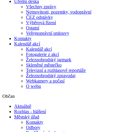
Úřední deska
Všechny zprávy
Nemovitosti, pozemky, vodoprávní
ČEZ odstávky
Výběrová řízení
Ostatní
Veřejnoprávní smlouvy
Kontakty
Kalendář akcí
Kalendář akcí
Fotogalerie z akcí
Železnobrodský jarmark
Skleněné městečko
Televizní a rozhlasové reportáže
Železnobrodský zpravodaj
Webkamery a počasí
O webu
Občan
Aktuálně
Rozhlas - hlášení
Městský úřad
Kontakty
Odbory