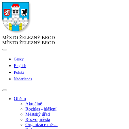
MĚSTO ŽELEZNÝ BROD
MĚSTO ŽELEZNÝ BROD
Česky
English
Polski
Nederlands
Občan
Aktuálně
Rozhlas - hlášení
Městský úřad
Rozvoj města
Organizace města