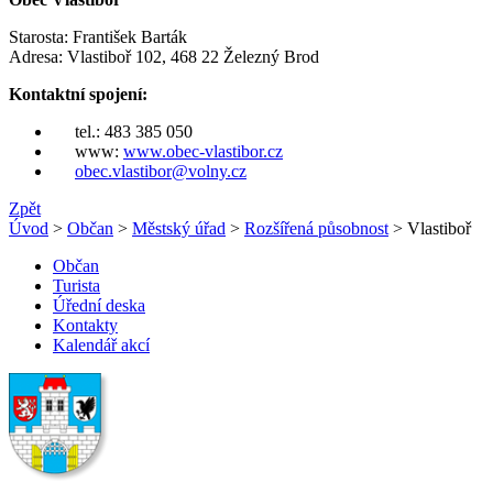
Starosta: František Barták
Adresa: Vlastiboř 102, 468 22 Železný Brod
Kontaktní spojení:
tel.: 483 385 050
www:
www.obec-vlastibor.cz
obec.vlastibor@volny.cz
Zpět
Úvod
>
Občan
>
Městský úřad
>
Rozšířená působnost
> Vlastiboř
Občan
Turista
Úřední deska
Kontakty
Kalendář akcí