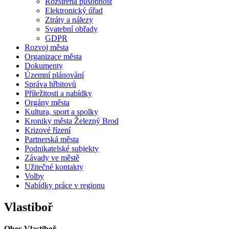
Rozšířená působnost
Elektronický úřad
Ztráty a nálezy
Svatební obřady
GDPR
Rozvoj města
Organizace města
Dokumenty
Územní plánování
Správa hřbitovů
Příležitosti a nabídky
Orgány města
Kultura, sport a spolky
Kroniky města Železný Brod
Krizové řízení
Partnerská města
Podnikatelské subjekty
Závady ve městě
Užitečné kontakty
Volby
Nabídky práce v regionu
Vlastiboř
Obec Vlastiboř