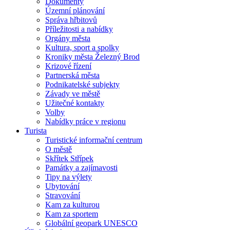
Dokumenty
Územní plánování
Správa hřbitovů
Příležitosti a nabídky
Orgány města
Kultura, sport a spolky
Kroniky města Železný Brod
Krizové řízení
Partnerská města
Podnikatelské subjekty
Závady ve městě
Užitečné kontakty
Volby
Nabídky práce v regionu
Turista
Turistické informační centrum
O městě
Skřítek Střípek
Památky a zajímavosti
Tipy na výlety
Ubytování
Stravování
Kam za kulturou
Kam za sportem
Globální geopark UNESCO