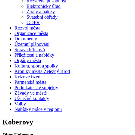
Rozšířená působnost
Elektronický úřad
Ztráty a nálezy
Svatební obřady
GDPR
Rozvoj města
Organizace města
Dokumenty
Územní plánování
Správa hřbitovů
Příležitosti a nabídky
Orgány města
Kultura, sport a spolky
Kroniky města Železný Brod
Krizové řízení
Partnerská města
Podnikatelské subjekty
Závady ve městě
Užitečné kontakty
Volby
Nabídky práce v regionu
Koberovy
Obec Koberovy