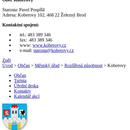
Starosta: Pavel Pospíšil
Adresa: Koberovy 102, 468 22 Železný Brod
Kontaktní spojení:
tel.: 483 389 346
fax: 483 389 346
www:
www.koberovy.cz
e-mail:
starosta@koberovy.cz
Zpět
Úvod
>
Občan
>
Městský úřad
>
Rozšířená působnost
> Koberovy
Občan
Turista
Úřední deska
Kontakty
Kalendář akcí