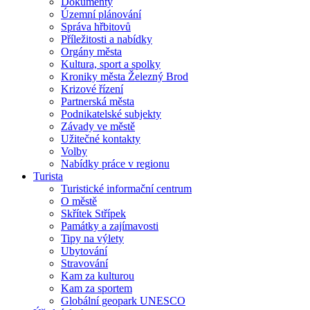
Dokumenty
Územní plánování
Správa hřbitovů
Příležitosti a nabídky
Orgány města
Kultura, sport a spolky
Kroniky města Železný Brod
Krizové řízení
Partnerská města
Podnikatelské subjekty
Závady ve městě
Užitečné kontakty
Volby
Nabídky práce v regionu
Turista
Turistické informační centrum
O městě
Skřítek Střípek
Památky a zajímavosti
Tipy na výlety
Ubytování
Stravování
Kam za kulturou
Kam za sportem
Globální geopark UNESCO