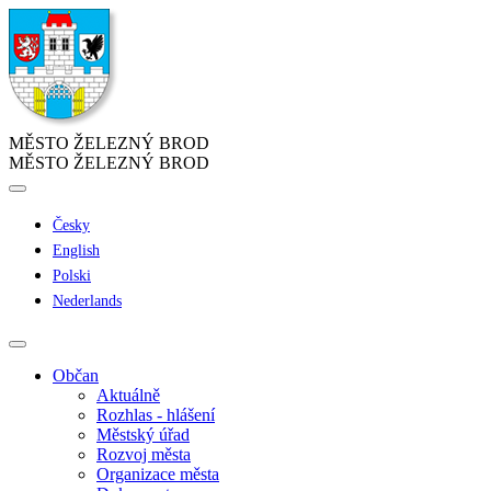
MĚSTO ŽELEZNÝ BROD
MĚSTO ŽELEZNÝ BROD
Česky
English
Polski
Nederlands
Občan
Aktuálně
Rozhlas - hlášení
Městský úřad
Rozvoj města
Organizace města