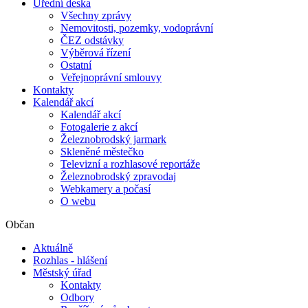
Úřední deska
Všechny zprávy
Nemovitosti, pozemky, vodoprávní
ČEZ odstávky
Výběrová řízení
Ostatní
Veřejnoprávní smlouvy
Kontakty
Kalendář akcí
Kalendář akcí
Fotogalerie z akcí
Železnobrodský jarmark
Skleněné městečko
Televizní a rozhlasové reportáže
Železnobrodský zpravodaj
Webkamery a počasí
O webu
Občan
Aktuálně
Rozhlas - hlášení
Městský úřad
Kontakty
Odbory