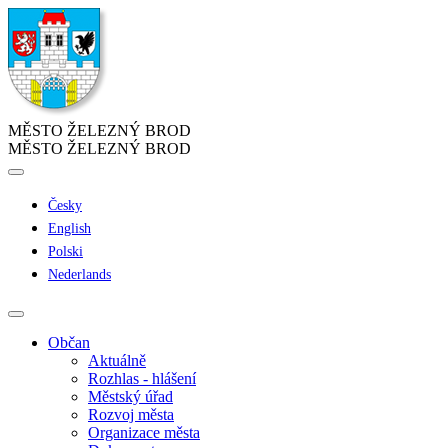
MĚSTO ŽELEZNÝ BROD
MĚSTO ŽELEZNÝ BROD
Česky
English
Polski
Nederlands
Občan
Aktuálně
Rozhlas - hlášení
Městský úřad
Rozvoj města
Organizace města