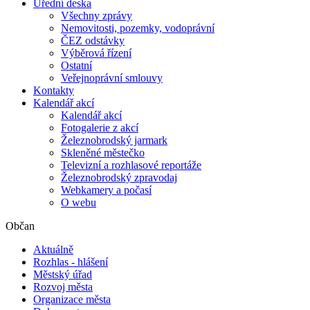
Úřední deska
Všechny zprávy
Nemovitosti, pozemky, vodoprávní
ČEZ odstávky
Výběrová řízení
Ostatní
Veřejnoprávní smlouvy
Kontakty
Kalendář akcí
Kalendář akcí
Fotogalerie z akcí
Železnobrodský jarmark
Skleněné městečko
Televizní a rozhlasové reportáže
Železnobrodský zpravodaj
Webkamery a počasí
O webu
Občan
Aktuálně
Rozhlas - hlášení
Městský úřad
Rozvoj města
Organizace města