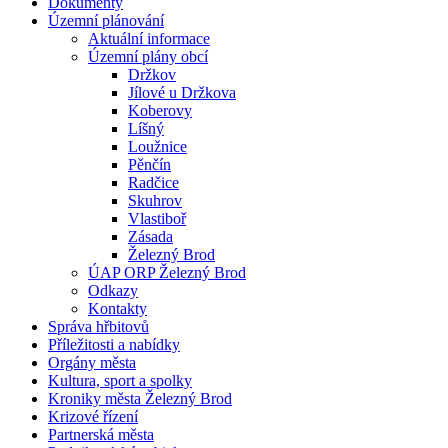
Dokumenty
Územní plánování
Aktuální informace
Územní plány obcí
Držkov
Jílové u Držkova
Koberovy
Líšný
Loužnice
Pěnčín
Radčice
Skuhrov
Vlastiboř
Zásada
Železný Brod
ÚAP ORP Železný Brod
Odkazy
Kontakty
Správa hřbitovů
Příležitosti a nabídky
Orgány města
Kultura, sport a spolky
Kroniky města Železný Brod
Krizové řízení
Partnerská města