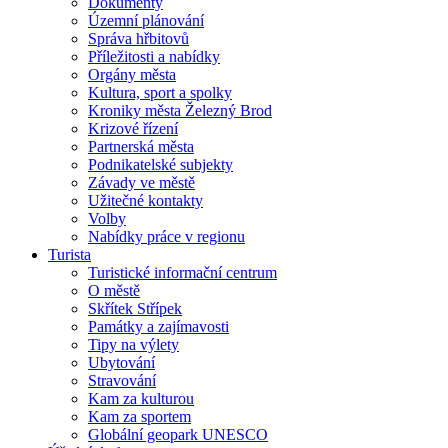
Dokumenty
Územní plánování
Správa hřbitovů
Příležitosti a nabídky
Orgány města
Kultura, sport a spolky
Kroniky města Železný Brod
Krizové řízení
Partnerská města
Podnikatelské subjekty
Závady ve městě
Užitečné kontakty
Volby
Nabídky práce v regionu
Turista
Turistické informační centrum
O městě
Skřítek Střípek
Památky a zajímavosti
Tipy na výlety
Ubytování
Stravování
Kam za kulturou
Kam za sportem
Globální geopark UNESCO