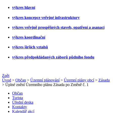
výkres hlavní
výkres koncepce veřejné infrastruktury
výkres veřejně prospěšných staveb, opatření a asanací
výkres koordinační
výkres širších vztahů
výkres předpokládaných záborů půdního fondu
Zpět
Úvod
>
Občan
>
Územní plánování
>
Územní plány obcí
>
Zásada
> Úplné znění Územního plánu Zásada po Změně č. 1
Občan
Turista
Úřední deska
Kontakty
Kalendář akcí