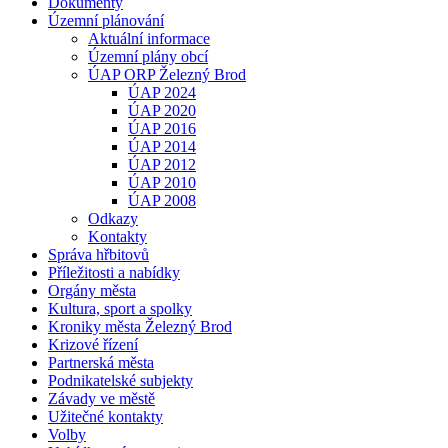
Dokumenty
Územní plánování
Aktuální informace
Územní plány obcí
ÚAP ORP Železný Brod
ÚAP 2024
ÚAP 2020
ÚAP 2016
ÚAP 2014
ÚAP 2012
ÚAP 2010
ÚAP 2008
Odkazy
Kontakty
Správa hřbitovů
Příležitosti a nabídky
Orgány města
Kultura, sport a spolky
Kroniky města Železný Brod
Krizové řízení
Partnerská města
Podnikatelské subjekty
Závady ve městě
Užitečné kontakty
Volby