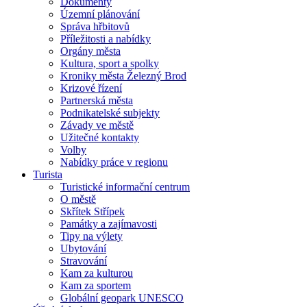
Dokumenty
Územní plánování
Správa hřbitovů
Příležitosti a nabídky
Orgány města
Kultura, sport a spolky
Kroniky města Železný Brod
Krizové řízení
Partnerská města
Podnikatelské subjekty
Závady ve městě
Užitečné kontakty
Volby
Nabídky práce v regionu
Turista
Turistické informační centrum
O městě
Skřítek Střípek
Památky a zajímavosti
Tipy na výlety
Ubytování
Stravování
Kam za kulturou
Kam za sportem
Globální geopark UNESCO