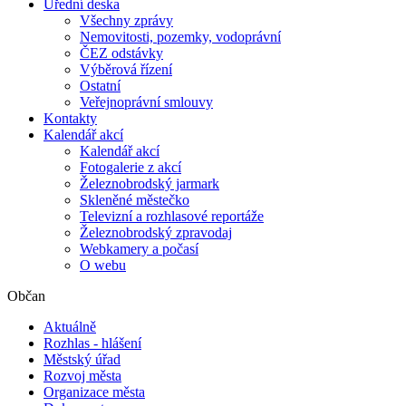
Úřední deska
Všechny zprávy
Nemovitosti, pozemky, vodoprávní
ČEZ odstávky
Výběrová řízení
Ostatní
Veřejnoprávní smlouvy
Kontakty
Kalendář akcí
Kalendář akcí
Fotogalerie z akcí
Železnobrodský jarmark
Skleněné městečko
Televizní a rozhlasové reportáže
Železnobrodský zpravodaj
Webkamery a počasí
O webu
Občan
Aktuálně
Rozhlas - hlášení
Městský úřad
Rozvoj města
Organizace města