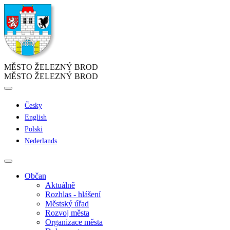
MĚSTO ŽELEZNÝ BROD
MĚSTO ŽELEZNÝ BROD
Česky
English
Polski
Nederlands
Občan
Aktuálně
Rozhlas - hlášení
Městský úřad
Rozvoj města
Organizace města