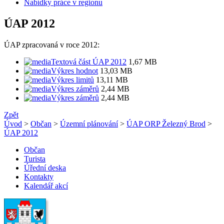
Nabídky práce v regionu
ÚAP 2012
ÚAP zpracovaná v roce 2012:
Textová část ÚAP 2012
1,67 MB
Výkres hodnot
13,03 MB
Výkres limitů
13,11 MB
Výkres záměrů
2,44 MB
Výkres záměrů
2,44 MB
Zpět
Úvod
>
Občan
>
Územní plánování
>
ÚAP ORP Železný Brod
>
ÚAP 2012
Občan
Turista
Úřední deska
Kontakty
Kalendář akcí