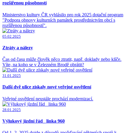
rozšířenou působností
Ministerstvo kultury ČR vyhlásilo pro rok 2025 dotační program
"Podpora obnovy kulturních památek prostřednictvím obcí s
rozšířenou působností".
05.02.2025
Ztráty a nálezy
Čas od času může člověk něco ztratit, např. doklady nebo klíče.
Víte, na koho se v Železném Brodě obrátit?
31.01.2025
Další dvě ulice získaly nové veřejné osvětlení
Veřejné osvětlení neustále prochází modernizací.
28.01.2025
Výlukový jízdní řád_ linka 960
Od 1. 2. 2025 dojde z důvodů zpožďování některých spojů k