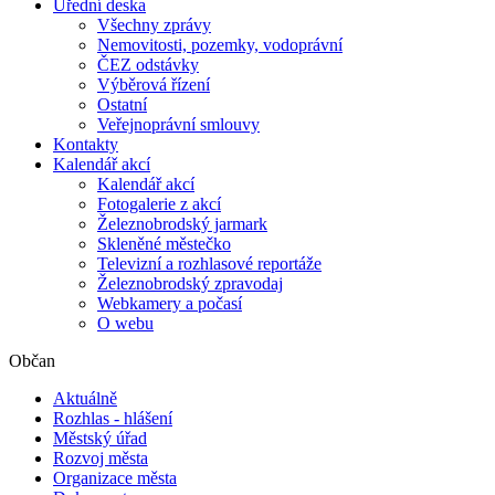
Úřední deska
Všechny zprávy
Nemovitosti, pozemky, vodoprávní
ČEZ odstávky
Výběrová řízení
Ostatní
Veřejnoprávní smlouvy
Kontakty
Kalendář akcí
Kalendář akcí
Fotogalerie z akcí
Železnobrodský jarmark
Skleněné městečko
Televizní a rozhlasové reportáže
Železnobrodský zpravodaj
Webkamery a počasí
O webu
Občan
Aktuálně
Rozhlas - hlášení
Městský úřad
Rozvoj města
Organizace města