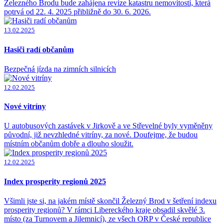
Železného Brodu bude zahájena revize katastru nemovitostí, která
potrvá od 22. 4. 2025 přibližně do 30. 6. 2026.
13.02.2025
Hasiči radí občanům
Bezpečná jízda na zimních silnicích
12.02.2025
Nové vitríny
U autobusových zastávek v Jirkově a ve Střevelné byly vyměněny
původní, již nevzhledné vitríny, za nové. Doufejme, že budou
místním občanům dobře a dlouho sloužit.
12.02.2025
Index prosperity regionů 2025
Všimli jste si, na jakém místě skončil Železný Brod v šetření indexu
prosperity regionů? V rámci Libereckého kraje obsadil skvělé 3.
místo (za Turnovem a Jilemnicí), ze všech ORP v České republice