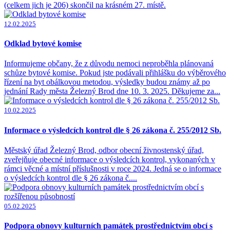
(celkem jich je 206) skončil na krásném 27. místě.
12.02.2025
Odklad bytové komise
Informujeme občany, že z důvodu nemoci neproběhla plánovaná
schůze bytové komise. Pokud jste podávali přihlášku do výběrového
řízení na byt obálkovou metodou, výsledky budou známy až po
jednání Rady města Železný Brod dne 10. 3. 2025. Děkujeme za...
10.02.2025
Informace o výsledcích kontrol dle § 26 zákona č. 255/2012 Sb.
Městský úřad Železný Brod, odbor obecní živnostenský úřad,
zveřejňuje obecné informace o výsledcích kontrol, vykonaných v
rámci věcné a místní příslušnosti v roce 2024. Jedná se o informace
o výsledcích kontrol dle § 26 zákona č....
05.02.2025
Podpora obnovy kulturních památek prostřednictvím obcí s