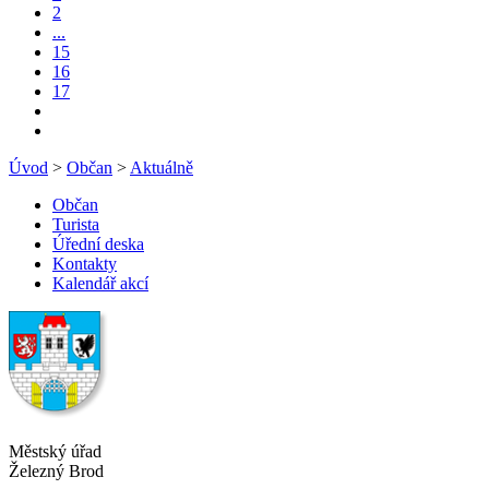
2
...
15
16
17
Úvod
>
Občan
>
Aktuálně
Občan
Turista
Úřední deska
Kontakty
Kalendář akcí
Městský úřad
Železný Brod