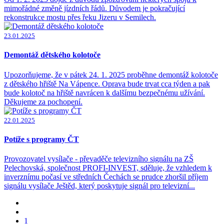
mimořádné změně jízdních řádů. Důvodem je pokračující
rekonstrukce mostu přes řeku Jizeru v Semilech.
23.01.2025
Demontáž dětského kolotoče
Upozorňujeme, že v pátek 24. 1. 2025 proběhne demontáž kolotoče
z dětského hřiště Na Vápence. Oprava bude trvat cca týden a pak
bude kolotoč na hřiště navrácen k dalšímu bezpečnému užívání.
Děkujeme za pochopení.
22.01.2025
Potíže s programy ČT
Provozovatel vysílače - převaděče televizního signálu na ZŠ
Pelechovská, společnost PROFI-INVEST, sděluje, že vzhledem k
inverznímu počasí ve středních Čechách se prudce zhoršil příjem
signálu vysílače Ještěd, který poskytuje signál pro televizní...
1