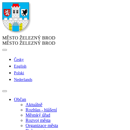
MĚSTO ŽELEZNÝ BROD
MĚSTO ŽELEZNÝ BROD
Česky
English
Polski
Nederlands
Občan
Aktuálně
Rozhlas - hlášení
Městský úřad
Rozvoj města
Organizace města