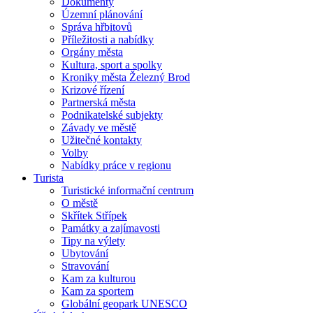
Dokumenty
Územní plánování
Správa hřbitovů
Příležitosti a nabídky
Orgány města
Kultura, sport a spolky
Kroniky města Železný Brod
Krizové řízení
Partnerská města
Podnikatelské subjekty
Závady ve městě
Užitečné kontakty
Volby
Nabídky práce v regionu
Turista
Turistické informační centrum
O městě
Skřítek Střípek
Památky a zajímavosti
Tipy na výlety
Ubytování
Stravování
Kam za kulturou
Kam za sportem
Globální geopark UNESCO