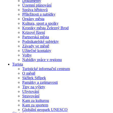
Dokumenty
Územní plánování
Správa hřbitovů
Příležitosti a nabídky
Orgány města
Kultura, sport a spolky
Kroniky města Železný Brod
Krizové řízení
Partnerská města
Podnikatelské subjekty
Závady ve městě
Užitečné kontakty
Volby
Nabídky práce v regionu
Turista
Turistické informační centrum
O městě
Skřítek Střípek
Památky a zajímavosti
Tipy na výlety
Ubytování
Stravování
Kam za kulturou
Kam za sportem
Globální geopark UNESCO