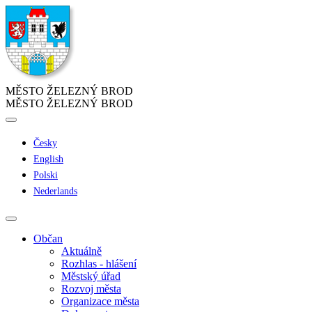
MĚSTO ŽELEZNÝ BROD
MĚSTO ŽELEZNÝ BROD
Česky
English
Polski
Nederlands
Občan
Aktuálně
Rozhlas - hlášení
Městský úřad
Rozvoj města
Organizace města