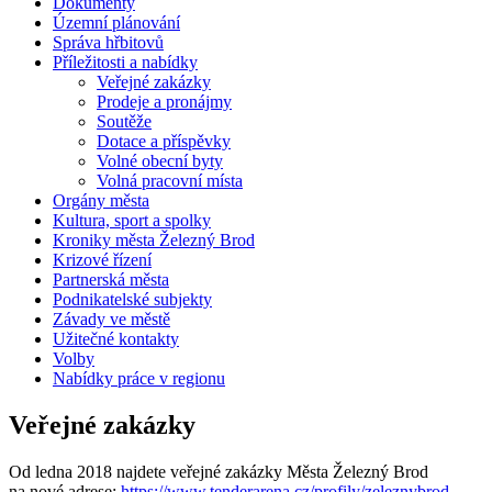
Dokumenty
Územní plánování
Správa hřbitovů
Příležitosti a nabídky
Veřejné zakázky
Prodeje a pronájmy
Soutěže
Dotace a příspěvky
Volné obecní byty
Volná pracovní místa
Orgány města
Kultura, sport a spolky
Kroniky města Železný Brod
Krizové řízení
Partnerská města
Podnikatelské subjekty
Závady ve městě
Užitečné kontakty
Volby
Nabídky práce v regionu
Veřejné zakázky
Od ledna 2018 najdete veřejné zakázky Města Železný Brod
na nové adrese:
https://www.tenderarena.cz/profily/zeleznybrod
.