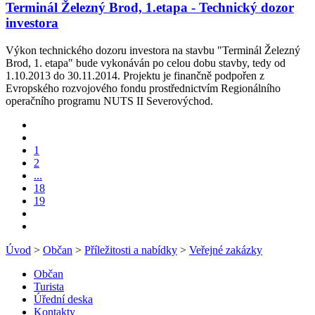
Terminál Železný Brod, 1.etapa - Technický dozor
investora
Výkon technického dozoru investora na stavbu "Terminál Železný
Brod, 1. etapa" bude vykonáván po celou dobu stavby, tedy od
1.10.2013 do 30.11.2014. Projektu je finančně podpořen z
Evropského rozvojového fondu prostřednictvím Regionálního
operačního programu NUTS II Severovýchod.
1
2
...
18
19
Úvod
>
Občan
>
Příležitosti a nabídky
>
Veřejné zakázky
Občan
Turista
Úřední deska
Kontakty