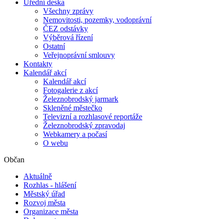
Úřední deska
Všechny zprávy
Nemovitosti, pozemky, vodoprávní
ČEZ odstávky
Výběrová řízení
Ostatní
Veřejnoprávní smlouvy
Kontakty
Kalendář akcí
Kalendář akcí
Fotogalerie z akcí
Železnobrodský jarmark
Skleněné městečko
Televizní a rozhlasové reportáže
Železnobrodský zpravodaj
Webkamery a počasí
O webu
Občan
Aktuálně
Rozhlas - hlášení
Městský úřad
Rozvoj města
Organizace města