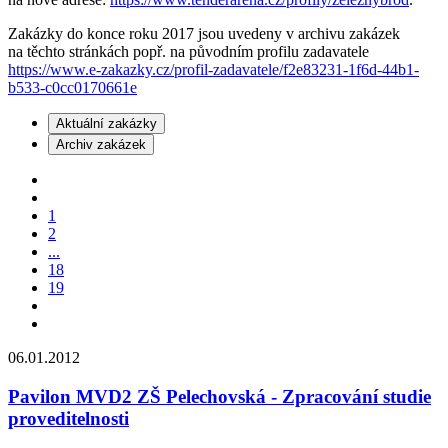
Zakázky do konce roku 2017 jsou uvedeny v archivu zakázek
na těchto stránkách popř. na původním profilu zadavatele
https://www.e-zakazky.cz/profil-zadavatele/f2e83231-1f6d-44b1-
b533-c0cc0170661e
Aktuální zakázky
Archiv zakázek
1
2
...
18
19
06.01.2012
Pavilon MVD2 ZŠ Pelechovská - Zpracování studie
proveditelnosti