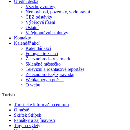
Úřední deska
Všechny zprávy
Nemovitosti, pozemky, vodoprávní
ČEZ odstávky
Výběrová řízení
Ostatní
Veřejnoprávní smlouvy
Kontakty
Kalendář akcí
Kalendář akcí
Fotogalerie z akcí
Železnobrodský jarmark
Skleněné městečko
Televizní a rozhlasové reportáže
Železnobrodský zpravodaj
Webkamery a počasí
O webu
Turista
Turistické informační centrum
O městě
Skřítek Střípek
Památky a zajímavosti
Tipy na výlety