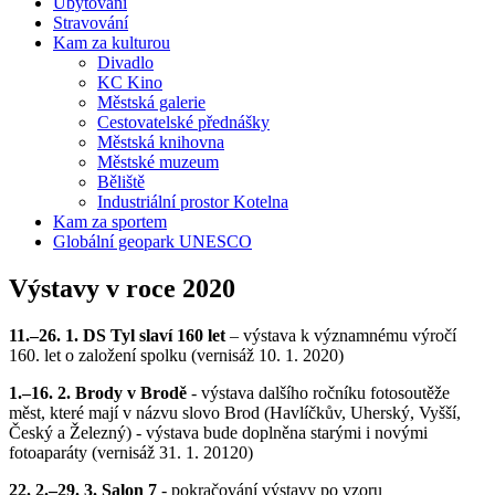
Ubytování
Stravování
Kam za kulturou
Divadlo
KC Kino
Městská galerie
Cestovatelské přednášky
Městská knihovna
Městské muzeum
Běliště
Industriální prostor Kotelna
Kam za sportem
Globální geopark UNESCO
Výstavy v roce 2020
11.–26. 1. DS Tyl slaví 160 let
– výstava k významnému výročí
160. let o založení spolku (vernisáž 10. 1. 2020)
1.–16. 2. Brody v Brodě
- výstava dalšího ročníku fotosoutěže
měst, které mají v názvu slovo Brod (Havlíčkův, Uherský, Vyšší,
Český a Železný) - výstava bude doplněna starými i novými
fotoaparáty (vernisáž 31. 1. 20120)
22. 2.–29. 3. Salon 7
- pokračování výstavy po vzoru