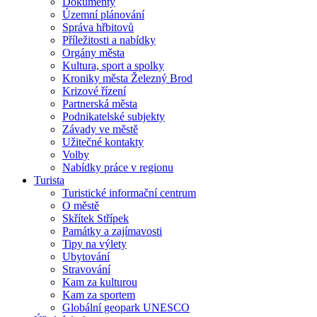
Dokumenty
Územní plánování
Správa hřbitovů
Příležitosti a nabídky
Orgány města
Kultura, sport a spolky
Kroniky města Železný Brod
Krizové řízení
Partnerská města
Podnikatelské subjekty
Závady ve městě
Užitečné kontakty
Volby
Nabídky práce v regionu
Turista
Turistické informační centrum
O městě
Skřítek Střípek
Památky a zajímavosti
Tipy na výlety
Ubytování
Stravování
Kam za kulturou
Kam za sportem
Globální geopark UNESCO