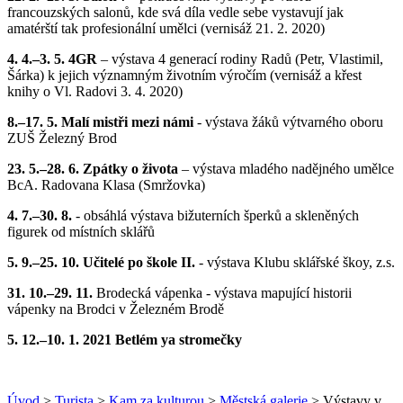
francouzských salonů, kde svá díla vedle sebe vystavují jak
amatérští tak profesionální umělci (vernisáž 21. 2. 2020)
4. 4.–3. 5. 4GR
– výstava 4 generací rodiny Radů (Petr, Vlastimil,
Šárka) k jejich významným životním výročím (vernisáž a křest
knihy o Vl. Radovi 3. 4. 2020)
8.–17. 5. Malí mistři mezi námi
- výstava žáků výtvarného oboru
ZUŠ Železný Brod
23. 5.–28. 6. Zpátky o života
– výstava mladého nadějného umělce
BcA. Radovana Klasa (Smržovka)
4. 7.–30. 8.
- obsáhlá výstava bižuterních šperků a skleněných
figurek od místních sklářů
5. 9.–25. 10. Učitelé po škole II.
- výstava Klubu sklářské škoy, z.s.
31. 10.–29. 11.
Brodecká vápenka - výstava mapující historii
vápenky na Brodci v Železném Brodě
5. 12.–10. 1. 2021 Betlém ya stromečky
Úvod
>
Turista
>
Kam za kulturou
>
Městská galerie
> Výstavy v