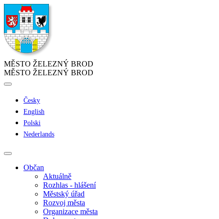
MĚSTO ŽELEZNÝ BROD
MĚSTO ŽELEZNÝ BROD
Česky
English
Polski
Nederlands
Občan
Aktuálně
Rozhlas - hlášení
Městský úřad
Rozvoj města
Organizace města