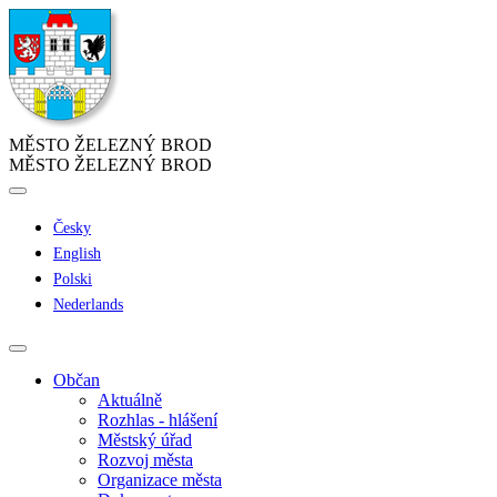
MĚSTO ŽELEZNÝ BROD
MĚSTO ŽELEZNÝ BROD
Česky
English
Polski
Nederlands
Občan
Aktuálně
Rozhlas - hlášení
Městský úřad
Rozvoj města
Organizace města