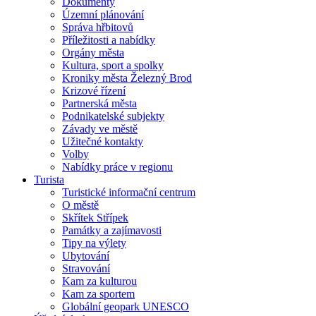
Dokumenty
Územní plánování
Správa hřbitovů
Příležitosti a nabídky
Orgány města
Kultura, sport a spolky
Kroniky města Železný Brod
Krizové řízení
Partnerská města
Podnikatelské subjekty
Závady ve městě
Užitečné kontakty
Volby
Nabídky práce v regionu
Turista
Turistické informační centrum
O městě
Skřítek Střípek
Památky a zajímavosti
Tipy na výlety
Ubytování
Stravování
Kam za kulturou
Kam za sportem
Globální geopark UNESCO