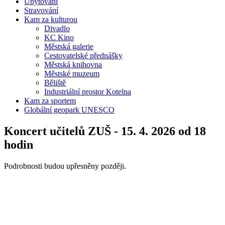
Ubytování
Stravování
Kam za kulturou
Divadlo
KC Kino
Městská galerie
Cestovatelské přednášky
Městská knihovna
Městské muzeum
Běliště
Industriální prostor Kotelna
Kam za sportem
Globální geopark UNESCO
Koncert učitelů ZUŠ - 15. 4. 2026 od 18
hodin
Podrobnosti budou upřesněny později.