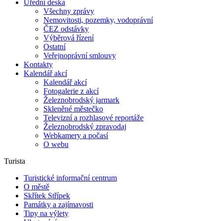
Úřední deska
Všechny zprávy
Nemovitosti, pozemky, vodoprávní
ČEZ odstávky
Výběrová řízení
Ostatní
Veřejnoprávní smlouvy
Kontakty
Kalendář akcí
Kalendář akcí
Fotogalerie z akcí
Železnobrodský jarmark
Skleněné městečko
Televizní a rozhlasové reportáže
Železnobrodský zpravodaj
Webkamery a počasí
O webu
Turista
Turistické informační centrum
O městě
Skřítek Střípek
Památky a zajímavosti
Tipy na výlety