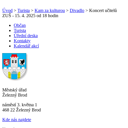
Úvod
>
Turista
>
Kam za kulturou
>
Divadlo
> Koncert učitelů
ZUŠ - 15. 4. 2025 od 18 hodin
Občan
Turista
Úřední deska
Kontakty
Kalendář akcí
Městský úřad
Železný Brod
náměstí 3. května 1
468 22 Železný Brod
Kde nás najdete