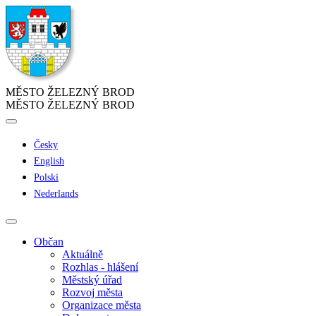
MĚSTO ŽELEZNÝ BROD
MĚSTO ŽELEZNÝ BROD
Česky
English
Polski
Nederlands
Občan
Aktuálně
Rozhlas - hlášení
Městský úřad
Rozvoj města
Organizace města