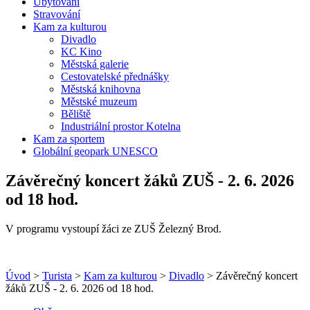
Ubytování
Stravování
Kam za kulturou
Divadlo
KC Kino
Městská galerie
Cestovatelské přednášky
Městská knihovna
Městské muzeum
Běliště
Industriální prostor Kotelna
Kam za sportem
Globální geopark UNESCO
Závěrečný koncert žáků ZUŠ - 2. 6. 2026
od 18 hod.
V programu vystoupí žáci ze ZUŠ Železný Brod.
Úvod
>
Turista
>
Kam za kulturou
>
Divadlo
> Závěrečný koncert
žáků ZUŠ - 2. 6. 2026 od 18 hod.