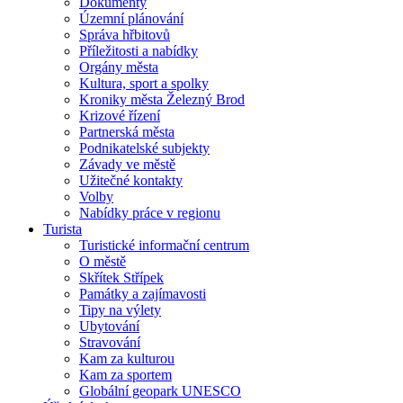
Dokumenty
Územní plánování
Správa hřbitovů
Příležitosti a nabídky
Orgány města
Kultura, sport a spolky
Kroniky města Železný Brod
Krizové řízení
Partnerská města
Podnikatelské subjekty
Závady ve městě
Užitečné kontakty
Volby
Nabídky práce v regionu
Turista
Turistické informační centrum
O městě
Skřítek Střípek
Památky a zajímavosti
Tipy na výlety
Ubytování
Stravování
Kam za kulturou
Kam za sportem
Globální geopark UNESCO