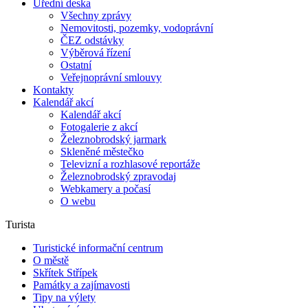
Úřední deska
Všechny zprávy
Nemovitosti, pozemky, vodoprávní
ČEZ odstávky
Výběrová řízení
Ostatní
Veřejnoprávní smlouvy
Kontakty
Kalendář akcí
Kalendář akcí
Fotogalerie z akcí
Železnobrodský jarmark
Skleněné městečko
Televizní a rozhlasové reportáže
Železnobrodský zpravodaj
Webkamery a počasí
O webu
Turista
Turistické informační centrum
O městě
Skřítek Střípek
Památky a zajímavosti
Tipy na výlety