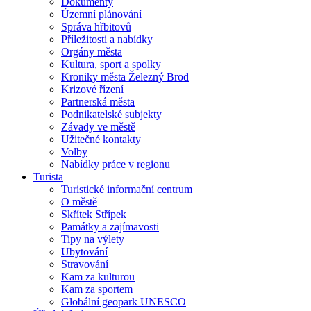
Dokumenty
Územní plánování
Správa hřbitovů
Příležitosti a nabídky
Orgány města
Kultura, sport a spolky
Kroniky města Železný Brod
Krizové řízení
Partnerská města
Podnikatelské subjekty
Závady ve městě
Užitečné kontakty
Volby
Nabídky práce v regionu
Turista
Turistické informační centrum
O městě
Skřítek Střípek
Památky a zajímavosti
Tipy na výlety
Ubytování
Stravování
Kam za kulturou
Kam za sportem
Globální geopark UNESCO