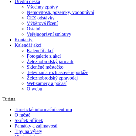
Úřední deska
Všechny zprávy
Nemovitosti, pozemky, vodoprávní
ČEZ odstávky
Výběrová řízení
Ostatní
Veřejnoprávní smlouvy
Kontakty
Kalendář akcí
Kalendář akcí
Fotogalerie z akcí
Železnobrodský jarmark
Skleněné městečko
Televizní a rozhlasové reportáže
Železnobrodský zpravodaj
Webkamery a počasí
O webu
Turista
Turistické informační centrum
O městě
Skřítek Střípek
Památky a zajímavosti
Tipy na výlety