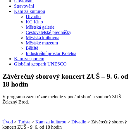
Ubytování
Stravování
Kam za kulturou
Divadlo
KC Kino
Městská galerie
Cestovatelské přednášky
Městská knihovna
Městské muzeum
Běliště
Industriální prostor Kotelna
Kam za sportem
Globální geopark UNESCO
Závěrečný sborový koncert ZUŠ – 9. 6. od
18 hodin
V programu zazní různé melodie v podání sborů a souborů ZUŠ
Železný Brod.
Úvod
>
Turista
>
Kam za kulturou
>
Divadlo
> Závěrečný sborový
koncert ZUŠ - 9. 6. od 18 hodin