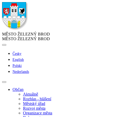
MĚSTO ŽELEZNÝ BROD
MĚSTO ŽELEZNÝ BROD
Česky
English
Polski
Nederlands
Občan
Aktuálně
Rozhlas - hlášení
Městský úřad
Rozvoj města
Organizace města