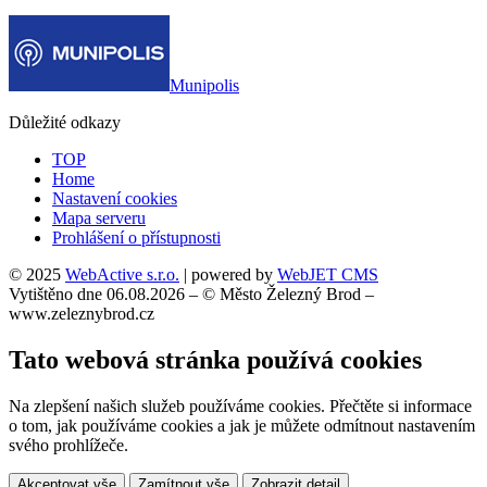
Munipolis
Důležité odkazy
TOP
Home
Nastavení cookies
Mapa serveru
Prohlášení o přístupnosti
© 2025
WebActive s.r.o.
| powered by
WebJET CMS
Vytištěno dne 06.08.2026 – © Město Železný Brod –
www.zeleznybrod.cz
Tato webová stránka používá cookies
Na zlepšení našich služeb používáme cookies. Přečtěte si informace
o tom, jak používáme cookies a jak je můžete odmítnout nastavením
svého prohlížeče.
Akceptovat vše
Zamítnout vše
Zobrazit detail