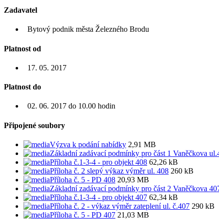
Zadavatel
Bytový podnik města Železného Brodu
Platnost od
17. 05. 2017
Platnost do
02. 06. 2017 do 10.00 hodin
Připojené soubory
Výzva k podání nabídky
2,91 MB
Základní zadávací podmínky pro část 1 Vaněčkova ul.
Příloha č.1-3-4 - pro objekt 408
62,26 kB
Příloha č. 2 slepý výkaz výměr ul. 408
260 kB
Příloha č. 5 - PD 408
20,93 MB
Základní zadávací podmínky pro část 2 Vaněčkova 40
Příloha č.1-3-4 - pro objekt 407
62,34 kB
Příloha č. 2 - výkaz výměr zateplení ul. č.407
290 kB
Příloha č. 5 - PD 407
21,03 MB