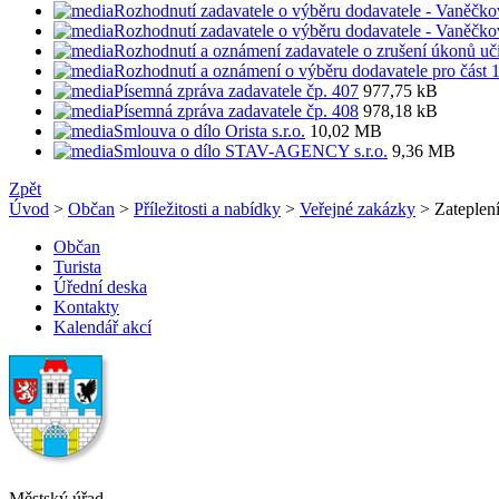
Rozhodnutí zadavatele o výběru dodavatele - Vaněčko
Rozhodnutí zadavatele o výběru dodavatele - Vaněčko
Rozhodnutí a oznámení zadavatele o zrušení úkonů uč
Rozhodnutí a oznámení o výběru dodavatele pro část 
Písemná zpráva zadavatele čp. 407
977,75 kB
Písemná zpráva zadavatele čp. 408
978,18 kB
Smlouva o dílo Orista s.r.o.
10,02 MB
Smlouva o dílo STAV-AGENCY s.r.o.
9,36 MB
Zpět
Úvod
>
Občan
>
Příležitosti a nabídky
>
Veřejné zakázky
> Zateplení
Občan
Turista
Úřední deska
Kontakty
Kalendář akcí
Městský úřad