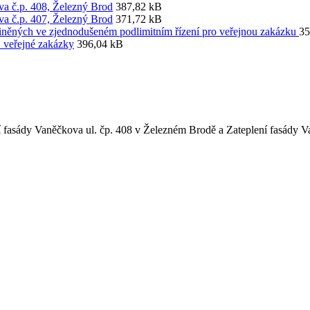
va č.p. 408, Železný Brod
387,82 kB
va č.p. 407, Železný Brod
371,72 kB
iněných ve zjednodušeném podlimitním řízení pro veřejnou zakázku
35
1 veřejné zakázky
396,04 kB
 fasády Vaněčkova ul. čp. 408 v Železném Brodě a Zateplení fasády 