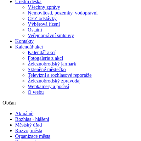
Úřední deska
Všechny zprávy
Nemovitosti, pozemky, vodoprávní
ČEZ odstávky
Výběrová řízení
Ostatní
Veřejnoprávní smlouvy
Kontakty
Kalendář akcí
Kalendář akcí
Fotogalerie z akcí
Železnobrodský jarmark
Skleněné městečko
Televizní a rozhlasové reportáže
Železnobrodský zpravodaj
Webkamery a počasí
O webu
Občan
Aktuálně
Rozhlas - hlášení
Městský úřad
Rozvoj města
Organizace města