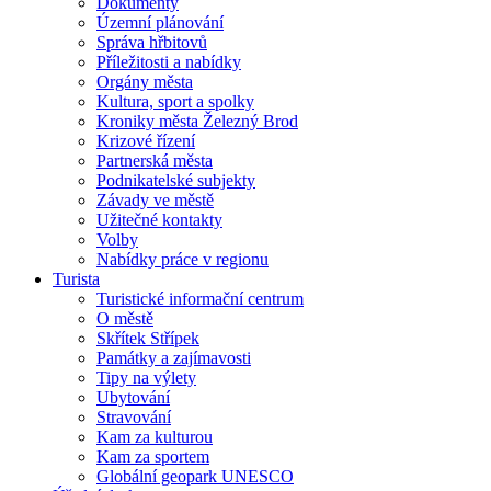
Dokumenty
Územní plánování
Správa hřbitovů
Příležitosti a nabídky
Orgány města
Kultura, sport a spolky
Kroniky města Železný Brod
Krizové řízení
Partnerská města
Podnikatelské subjekty
Závady ve městě
Užitečné kontakty
Volby
Nabídky práce v regionu
Turista
Turistické informační centrum
O městě
Skřítek Střípek
Památky a zajímavosti
Tipy na výlety
Ubytování
Stravování
Kam za kulturou
Kam za sportem
Globální geopark UNESCO