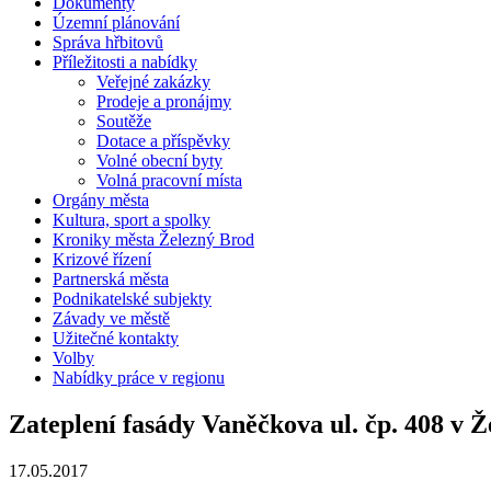
Dokumenty
Územní plánování
Správa hřbitovů
Příležitosti a nabídky
Veřejné zakázky
Prodeje a pronájmy
Soutěže
Dotace a příspěvky
Volné obecní byty
Volná pracovní místa
Orgány města
Kultura, sport a spolky
Kroniky města Železný Brod
Krizové řízení
Partnerská města
Podnikatelské subjekty
Závady ve městě
Užitečné kontakty
Volby
Nabídky práce v regionu
Zateplení fasády Vaněčkova ul. čp. 408 v 
17.05.2017