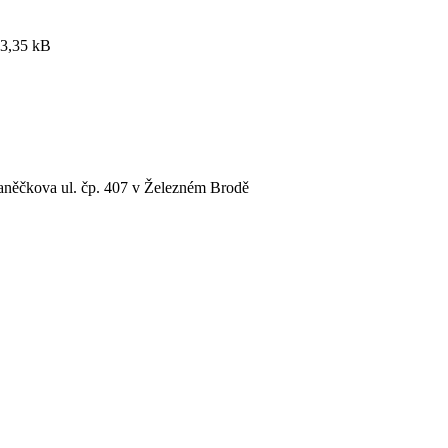
3,35 kB
Vaněčkova ul. čp. 407 v Železném Brodě