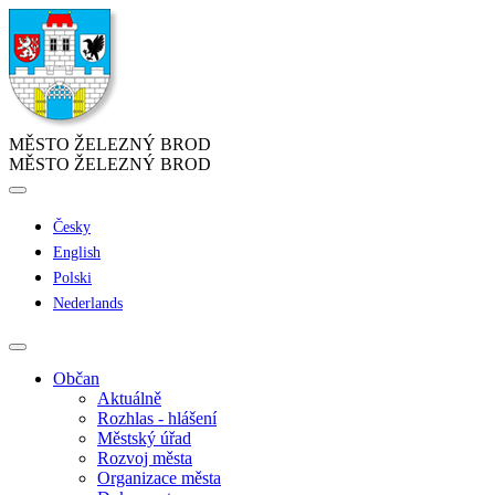
MĚSTO ŽELEZNÝ BROD
MĚSTO ŽELEZNÝ BROD
Česky
English
Polski
Nederlands
Občan
Aktuálně
Rozhlas - hlášení
Městský úřad
Rozvoj města
Organizace města