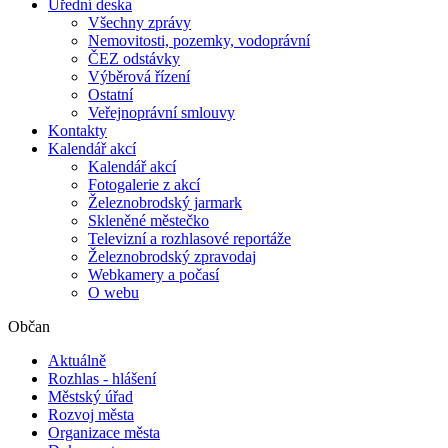
Úřední deska
Všechny zprávy
Nemovitosti, pozemky, vodoprávní
ČEZ odstávky
Výběrová řízení
Ostatní
Veřejnoprávní smlouvy
Kontakty
Kalendář akcí
Kalendář akcí
Fotogalerie z akcí
Železnobrodský jarmark
Skleněné městečko
Televizní a rozhlasové reportáže
Železnobrodský zpravodaj
Webkamery a počasí
O webu
Občan
Aktuálně
Rozhlas - hlášení
Městský úřad
Rozvoj města
Organizace města