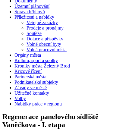
Dokumenty
Územní plánování
Správa hřbitovů
Příležitosti a nabídky
Veřejné zakázky
Prodeje a pronájmy
Soutěže
Dotace a příspěvky
Volné obecní byty
Volná pracovní místa
Orgány města
Kultura, sport a spolky
Kroniky města Železný Brod
Krizové řízení
Partnerská města
Podnikatelské subjekty
Závady ve městě
Užitečné kontakty
Volby
Nabídky práce v regionu
Regenerace panelového sídliště
Vaněčkova - I. etapa