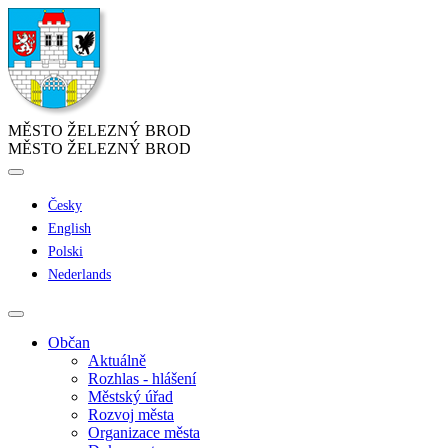
MĚSTO ŽELEZNÝ BROD
MĚSTO ŽELEZNÝ BROD
Česky
English
Polski
Nederlands
Občan
Aktuálně
Rozhlas - hlášení
Městský úřad
Rozvoj města
Organizace města