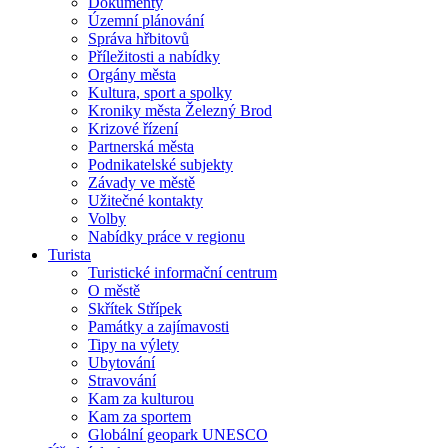
Dokumenty
Územní plánování
Správa hřbitovů
Příležitosti a nabídky
Orgány města
Kultura, sport a spolky
Kroniky města Železný Brod
Krizové řízení
Partnerská města
Podnikatelské subjekty
Závady ve městě
Užitečné kontakty
Volby
Nabídky práce v regionu
Turista
Turistické informační centrum
O městě
Skřítek Střípek
Památky a zajímavosti
Tipy na výlety
Ubytování
Stravování
Kam za kulturou
Kam za sportem
Globální geopark UNESCO