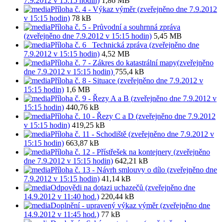
7.9.2012 v 15:15 hodin)
1,86 MB
Příloha č. 4 - Výkaz výměr (zveřejněno dne 7.9.2012
v 15:15 hodin)
78 kB
Příloha č. 5 - Průvodní a souhrnná zpráva
(zveřejněno dne 7.9.2012 v 15:15 hodin)
5,45 MB
Příloha č. 6 _Technická zpráva (zveřejněno dne
7.9.2012 v 15:15 hodin)
4,52 MB
Příloha č. 7 - Zákres do katastrální mapy(zveřejněno
dne 7.9.2012 v 15:15 hodin)
755,4 kB
Příloha č. 8 - Situace (zveřejněno dne 7.9.2012 v
15:15 hodin)
1,6 MB
Příloha č. 9 - Řezy A a B (zveřejněno dne 7.9.2012 v
15:15 hodin)
440,76 kB
Příloha č. 10 - Řezy C a D (zveřejněno dne 7.9.2012
v 15:15 hodin)
419,25 kB
Příloha č. 11 - Schodiště (zveřejněno dne 7.9.2012 v
15:15 hodin)
663,87 kB
Příloha č. 12 - Přístřešek na kontejnery (zveřejněno
dne 7.9.2012 v 15:15 hodin)
642,21 kB
Příloha č. 13 - Návrh smlouvy o dílo (zveřejněno dne
7.9.2012 v 15:15 hodin)
41,14 kB
Odpovědi na dotazi uchazečů (zveřejněno dne
14.9.2012 v 11:40 hod.)
220,44 kB
Doplnění - upravený výkaz výměr (zveřejněno dne
14.9.2012 v 11:45 hod.)
77 kB