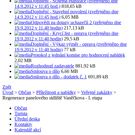
Doplnění - Schéma etapizace (zveřejněno dne
14.9.2012 v 11:45 hod.)
818,65 kB
Doplnění - Stavební povolení (zveřejněno dne
14.9.2012 v 11:45 hod.)
6,05 MB
Odpovědi na dotazy uchazečů 2 (zeřejněno dne
19.9.2012 v 11.40 hodin)
217,13 kB
Doplnění - Krycí list - oprava (zveřejněno dne
19.9.2012 v 11:40 hodin)
29,5 kB
Doplnění - Výkaz výměr - oprava (zveřejněno dne
19.9.2012 v 11:40 hodin)
77 kB
Protokol z jednání komise pro hodnocení nabídek
2,02 MB
Rozhodnutí zadavatele
881,92 kB
Smlouva o dílo
6,66 MB
Smlouva o dílo - dodatek č. 1
691,89 kB
Zpět
Úvod
>
Občan
>
Příležitosti a nabídky
>
Veřejné zakázky
>
Regenerace panelového sídliště Vaněčkova - I. etapa
Občan
Turista
Úřední deska
Kontakty
Kalendář akcí