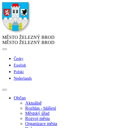
MĚSTO ŽELEZNÝ BROD
MĚSTO ŽELEZNÝ BROD
Česky
English
Polski
Nederlands
Občan
Aktuálně
Rozhlas - hlášení
Městský úřad
Rozvoj města
Organizace města