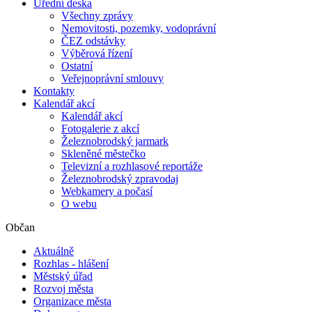
Úřední deska
Všechny zprávy
Nemovitosti, pozemky, vodoprávní
ČEZ odstávky
Výběrová řízení
Ostatní
Veřejnoprávní smlouvy
Kontakty
Kalendář akcí
Kalendář akcí
Fotogalerie z akcí
Železnobrodský jarmark
Skleněné městečko
Televizní a rozhlasové reportáže
Železnobrodský zpravodaj
Webkamery a počasí
O webu
Občan
Aktuálně
Rozhlas - hlášení
Městský úřad
Rozvoj města
Organizace města