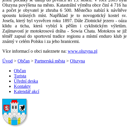
Olszyna povýšena na město. Katastrální výměra obce činí 4 716 ha
a počet je obyvatel je zhruba 6 500. Městečko nabízí k návštěve
spoustu krásných míst. Například je to novogotický kostel sv.
Josefa, který byl vysvěcen roku 1897. Dále Zlotnické jezero - oáza
klidu a ticha, která vybízí k pěším i cyklistickým výletům.
Zajímavostí je motokrosová dráha - Sowia Chata. Motokros se již
téměř zapsal do sportovní tradice regionu a místní enduro klub je
známý v celém Polsku i za jeho hranicemi.
Více informací o obci naleznete na:
www.olszyna.pl
Úvod
>
Občan
>
Partnerská města
>
Olszyna
Občan
Turista
Úřední deska
Kontakty
Kalendář akcí