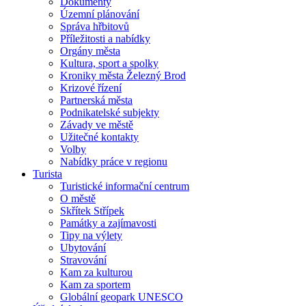
Dokumenty
Územní plánování
Správa hřbitovů
Příležitosti a nabídky
Orgány města
Kultura, sport a spolky
Kroniky města Železný Brod
Krizové řízení
Partnerská města
Podnikatelské subjekty
Závady ve městě
Užitečné kontakty
Volby
Nabídky práce v regionu
Turista
Turistické informační centrum
O městě
Skřítek Střípek
Památky a zajímavosti
Tipy na výlety
Ubytování
Stravování
Kam za kulturou
Kam za sportem
Globální geopark UNESCO