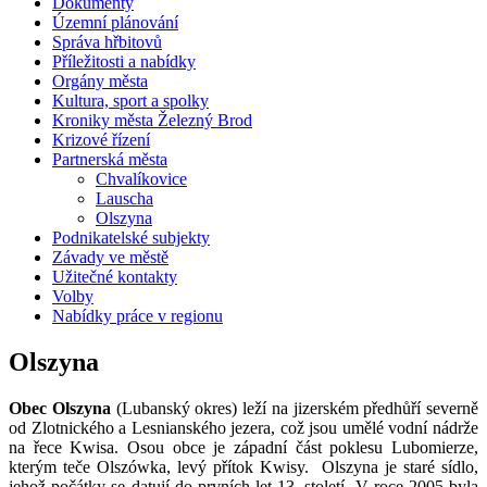
Dokumenty
Územní plánování
Správa hřbitovů
Příležitosti a nabídky
Orgány města
Kultura, sport a spolky
Kroniky města Železný Brod
Krizové řízení
Partnerská města
Chvalíkovice
Lauscha
Olszyna
Podnikatelské subjekty
Závady ve městě
Užitečné kontakty
Volby
Nabídky práce v regionu
Olszyna
Obec Olszyna
(Lubanský okres) leží na jizerském předhůří severně
od Zlotnického a Lesnianského jezera, což jsou umělé vodní nádrže
na řece Kwisa. Osou obce je západní část poklesu Lubomierze,
kterým teče Olszówka, levý přítok Kwisy. Olszyna je staré sídlo,
jehož počátky se datují do prvních let 13. století. V roce 2005 byla