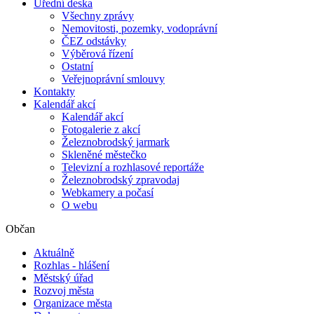
Úřední deska
Všechny zprávy
Nemovitosti, pozemky, vodoprávní
ČEZ odstávky
Výběrová řízení
Ostatní
Veřejnoprávní smlouvy
Kontakty
Kalendář akcí
Kalendář akcí
Fotogalerie z akcí
Železnobrodský jarmark
Skleněné městečko
Televizní a rozhlasové reportáže
Železnobrodský zpravodaj
Webkamery a počasí
O webu
Občan
Aktuálně
Rozhlas - hlášení
Městský úřad
Rozvoj města
Organizace města