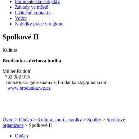
Podnikatelské subjekty
Závady ve městě
Užitečné kontakty
Volby
Nabídky práce v regionu
Spolkové II
Kultura
Broďanka - dechová hudba
Müller Rudolf
732 982 915
ruda.klokoci@seznam.cz, brodanka.zb@gmail.com
www.brodanka.wz.cz
Úvod
>
Občan
>
Kultura, sport a spolky
>
Spolky
>
Spolkové
organizace
> Spolkové II
Občan