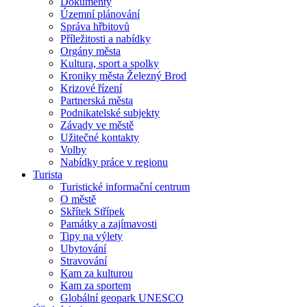
Dokumenty
Územní plánování
Správa hřbitovů
Příležitosti a nabídky
Orgány města
Kultura, sport a spolky
Kroniky města Železný Brod
Krizové řízení
Partnerská města
Podnikatelské subjekty
Závady ve městě
Užitečné kontakty
Volby
Nabídky práce v regionu
Turista
Turistické informační centrum
O městě
Skřítek Střípek
Památky a zajímavosti
Tipy na výlety
Ubytování
Stravování
Kam za kulturou
Kam za sportem
Globální geopark UNESCO