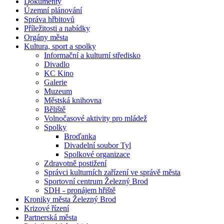
Dokumenty
Územní plánování
Správa hřbitovů
Příležitosti a nabídky
Orgány města
Kultura, sport a spolky
Informační a kulturní středisko
Divadlo
KC Kino
Galerie
Muzeum
Městská knihovna
Běliště
Volnočasové aktivity pro mládež
Spolky
Broďanka
Divadelní soubor Tyl
Spolkové organizace
Zdravotně postižení
Správci kulturních zařízení ve správě města
Sportovní centrum Železný Brod
SDH - pronájem hřiště
Kroniky města Železný Brod
Krizové řízení
Partnerská města