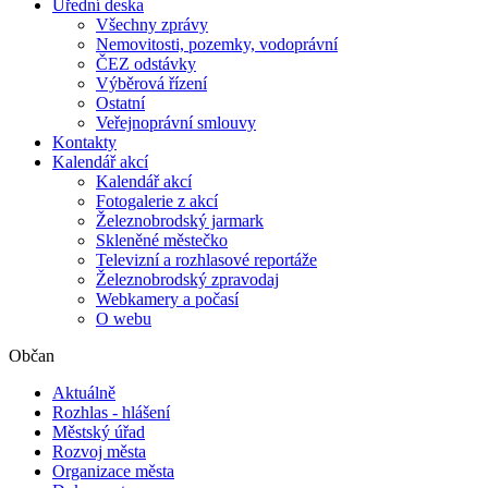
Úřední deska
Všechny zprávy
Nemovitosti, pozemky, vodoprávní
ČEZ odstávky
Výběrová řízení
Ostatní
Veřejnoprávní smlouvy
Kontakty
Kalendář akcí
Kalendář akcí
Fotogalerie z akcí
Železnobrodský jarmark
Skleněné městečko
Televizní a rozhlasové reportáže
Železnobrodský zpravodaj
Webkamery a počasí
O webu
Občan
Aktuálně
Rozhlas - hlášení
Městský úřad
Rozvoj města
Organizace města