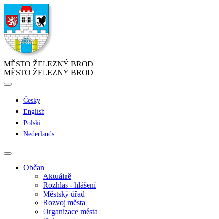
MĚSTO ŽELEZNÝ BROD
MĚSTO ŽELEZNÝ BROD
Česky
English
Polski
Nederlands
Občan
Aktuálně
Rozhlas - hlášení
Městský úřad
Rozvoj města
Organizace města