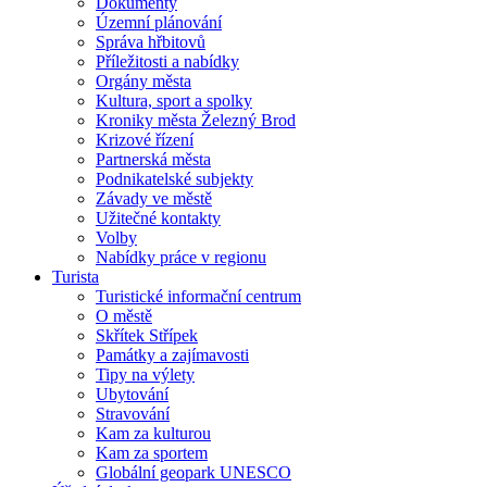
Dokumenty
Územní plánování
Správa hřbitovů
Příležitosti a nabídky
Orgány města
Kultura, sport a spolky
Kroniky města Železný Brod
Krizové řízení
Partnerská města
Podnikatelské subjekty
Závady ve městě
Užitečné kontakty
Volby
Nabídky práce v regionu
Turista
Turistické informační centrum
O městě
Skřítek Střípek
Památky a zajímavosti
Tipy na výlety
Ubytování
Stravování
Kam za kulturou
Kam za sportem
Globální geopark UNESCO