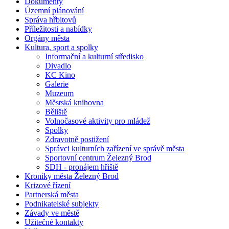
Dokumenty
Územní plánování
Správa hřbitovů
Příležitosti a nabídky
Orgány města
Kultura, sport a spolky
Informační a kulturní středisko
Divadlo
KC Kino
Galerie
Muzeum
Městská knihovna
Běliště
Volnočasové aktivity pro mládež
Spolky
Zdravotně postižení
Správci kulturních zařízení ve správě města
Sportovní centrum Železný Brod
SDH - pronájem hřiště
Kroniky města Železný Brod
Krizové řízení
Partnerská města
Podnikatelské subjekty
Závady ve městě
Užitečné kontakty