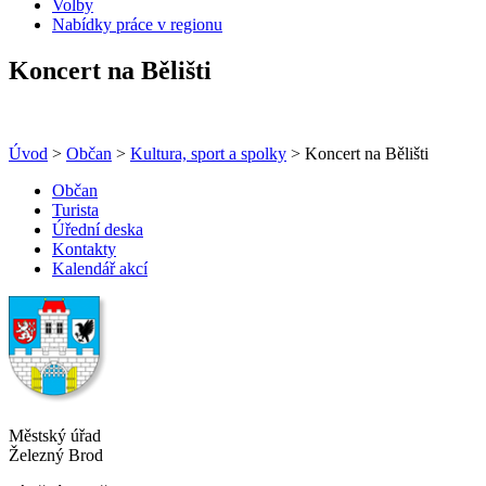
Volby
Nabídky práce v regionu
Koncert na Bělišti
Úvod
>
Občan
>
Kultura, sport a spolky
> Koncert na Bělišti
Občan
Turista
Úřední deska
Kontakty
Kalendář akcí
Městský úřad
Železný Brod