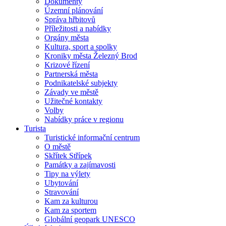
Dokumenty
Územní plánování
Správa hřbitovů
Příležitosti a nabídky
Orgány města
Kultura, sport a spolky
Kroniky města Železný Brod
Krizové řízení
Partnerská města
Podnikatelské subjekty
Závady ve městě
Užitečné kontakty
Volby
Nabídky práce v regionu
Turista
Turistické informační centrum
O městě
Skřítek Střípek
Památky a zajímavosti
Tipy na výlety
Ubytování
Stravování
Kam za kulturou
Kam za sportem
Globální geopark UNESCO