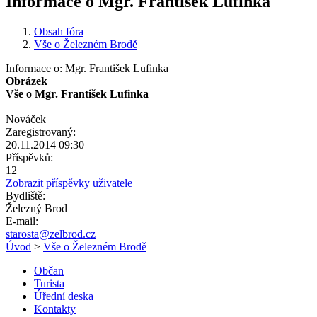
Informace o Mgr. František Lufinka
Obsah fóra
Vše o Železném Brodě
Informace o: Mgr. František Lufinka
Obrázek
Vše o Mgr. František Lufinka
Nováček
Zaregistrovaný:
20.11.2014 09:30
Příspěvků:
12
Zobrazit příspěvky uživatele
Bydliště:
Železný Brod
E-mail:
starosta@zelbrod.cz
Úvod
>
Vše o Železném Brodě
Občan
Turista
Úřední deska
Kontakty