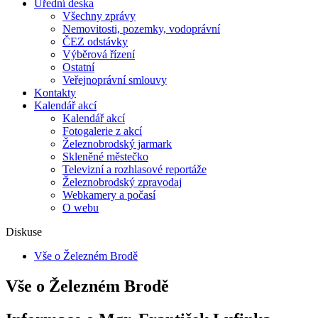
Úřední deska
Všechny zprávy
Nemovitosti, pozemky, vodoprávní
ČEZ odstávky
Výběrová řízení
Ostatní
Veřejnoprávní smlouvy
Kontakty
Kalendář akcí
Kalendář akcí
Fotogalerie z akcí
Železnobrodský jarmark
Skleněné městečko
Televizní a rozhlasové reportáže
Železnobrodský zpravodaj
Webkamery a počasí
O webu
Diskuse
Vše o Železném Brodě
Vše o Železném Brodě