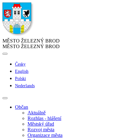
MĚSTO ŽELEZNÝ BROD
MĚSTO ŽELEZNÝ BROD
Česky
English
Polski
Nederlands
Občan
Aktuálně
Rozhlas - hlášení
Městský úřad
Rozvoj města
Organizace města