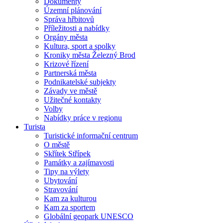
Dokumenty
Územní plánování
Správa hřbitovů
Příležitosti a nabídky
Orgány města
Kultura, sport a spolky
Kroniky města Železný Brod
Krizové řízení
Partnerská města
Podnikatelské subjekty
Závady ve městě
Užitečné kontakty
Volby
Nabídky práce v regionu
Turista
Turistické informační centrum
O městě
Skřítek Střípek
Památky a zajímavosti
Tipy na výlety
Ubytování
Stravování
Kam za kulturou
Kam za sportem
Globální geopark UNESCO