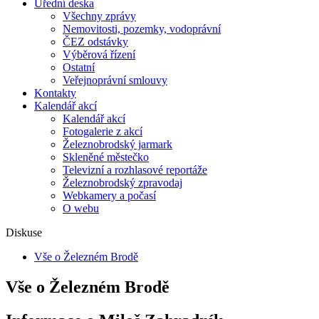
Úřední deska
Všechny zprávy
Nemovitosti, pozemky, vodoprávní
ČEZ odstávky
Výběrová řízení
Ostatní
Veřejnoprávní smlouvy
Kontakty
Kalendář akcí
Kalendář akcí
Fotogalerie z akcí
Železnobrodský jarmark
Skleněné městečko
Televizní a rozhlasové reportáže
Železnobrodský zpravodaj
Webkamery a počasí
O webu
Diskuse
Vše o Železném Brodě
Vše o Železném Brodě