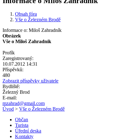
Informace o Miloš Zahradník
Obsah fóra
Vše o Železném Brodě
Informace o: Miloš Zahradník
Obrázek
Vše o Miloš Zahradník
Profík
Zaregistrovaný:
10.07.2012 14:31
Příspěvků:
480
Zobrazit příspěvky uživatele
Bydliště:
Železný Brod
E-mail:
mzahrad@gmail.com
Úvod
>
Vše o Železném Brodě
Občan
Turista
Úřední deska
Kontakty