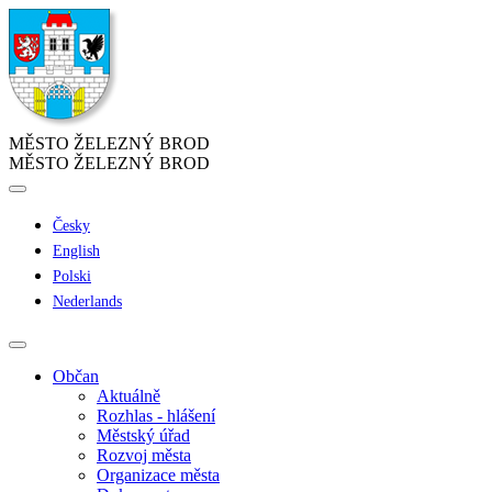
MĚSTO ŽELEZNÝ BROD
MĚSTO ŽELEZNÝ BROD
Česky
English
Polski
Nederlands
Občan
Aktuálně
Rozhlas - hlášení
Městský úřad
Rozvoj města
Organizace města