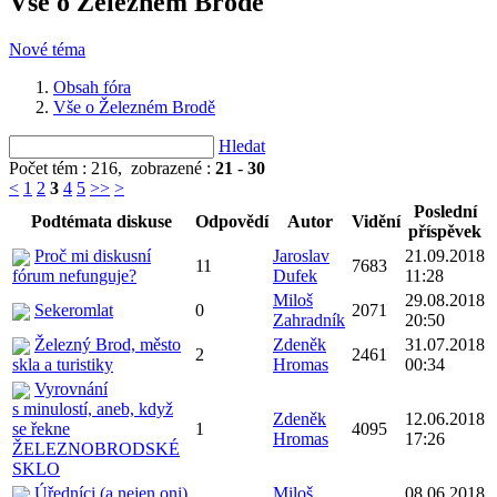
Vše o Železném Brodě
Nové téma
Obsah fóra
Vše o Železném Brodě
Hledat
Počet tém : 216,
zobrazené :
21
-
30
<
1
2
3
4
5
>>
>
Poslední
Podtémata diskuse
Odpovědí
Autor
Vidění
příspěvek
Proč mi diskusní
Jaroslav
21.09.2018
11
7683
fórum nefunguje?
Dufek
11:28
Miloš
29.08.2018
Sekeromlat
0
2071
Zahradník
20:50
Železný Brod, město
Zdeněk
31.07.2018
2
2461
skla a turistiky
Hromas
00:34
Vyrovnání
s minulostí, aneb, když
Zdeněk
12.06.2018
se řekne
1
4095
Hromas
17:26
ŽELEZNOBRODSKÉ
SKLO
Úředníci (a nejen oni)
Miloš
08.06.2018