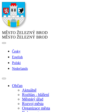
MĚSTO ŽELEZNÝ BROD
MĚSTO ŽELEZNÝ BROD
Česky
English
Polski
Nederlands
Občan
Aktuálně
Rozhlas - hlášení
Městský úřad
Rozvoj města
Organizace města