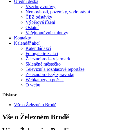
Úřední deska
Všechny zprávy
Nemovitosti, pozemky, vodoprávní
ČEZ odstávky
Výběrová řízení
Ostatní
Veřejnoprávní smlouvy
Kontakty
Kalendář akcí
Kalendář akcí
Fotogalerie z akcí
Železnobrodský jarmark
Skleněné městečko
Televizní a rozhlasové reportáže
Železnobrodský zpravodaj
Webkamery a počasí
O webu
Diskuse
Vše o Železném Brodě
Vše o Železném Brodě