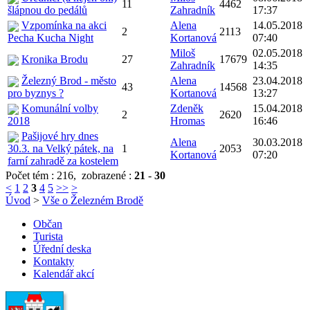
11
4462
šlápnou do pedálů
Zahradník
17:37
Vzpomínka na akci
Alena
14.05.2018
2
2113
Pecha Kucha Night
Kortanová
07:40
Miloš
02.05.2018
Kronika Brodu
27
17679
Zahradník
14:35
Železný Brod - město
Alena
23.04.2018
43
14568
pro byznys ?
Kortanová
13:27
Komunální volby
Zdeněk
15.04.2018
2
2620
2018
Hromas
16:46
Pašijové hry dnes
Alena
30.03.2018
30.3. na Velký pátek, na
1
2053
Kortanová
07:20
farní zahradě za kostelem
Počet tém : 216,
zobrazené :
21
-
30
<
1
2
3
4
5
>>
>
Úvod
>
Vše o Železném Brodě
Občan
Turista
Úřední deska
Kontakty
Kalendář akcí