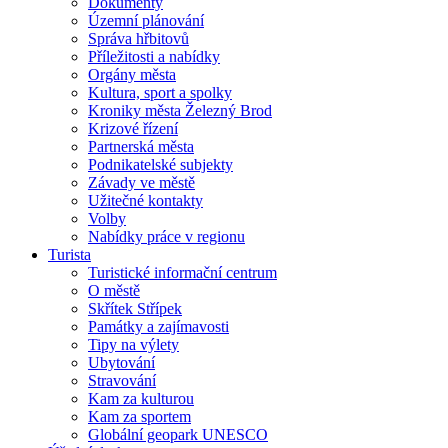
Dokumenty
Územní plánování
Správa hřbitovů
Příležitosti a nabídky
Orgány města
Kultura, sport a spolky
Kroniky města Železný Brod
Krizové řízení
Partnerská města
Podnikatelské subjekty
Závady ve městě
Užitečné kontakty
Volby
Nabídky práce v regionu
Turista
Turistické informační centrum
O městě
Skřítek Střípek
Památky a zajímavosti
Tipy na výlety
Ubytování
Stravování
Kam za kulturou
Kam za sportem
Globální geopark UNESCO