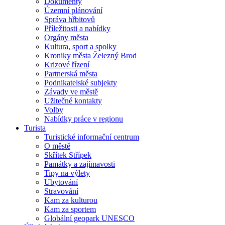
Dokumenty
Územní plánování
Správa hřbitovů
Příležitosti a nabídky
Orgány města
Kultura, sport a spolky
Kroniky města Železný Brod
Krizové řízení
Partnerská města
Podnikatelské subjekty
Závady ve městě
Užitečné kontakty
Volby
Nabídky práce v regionu
Turista
Turistické informační centrum
O městě
Skřítek Střípek
Památky a zajímavosti
Tipy na výlety
Ubytování
Stravování
Kam za kulturou
Kam za sportem
Globální geopark UNESCO