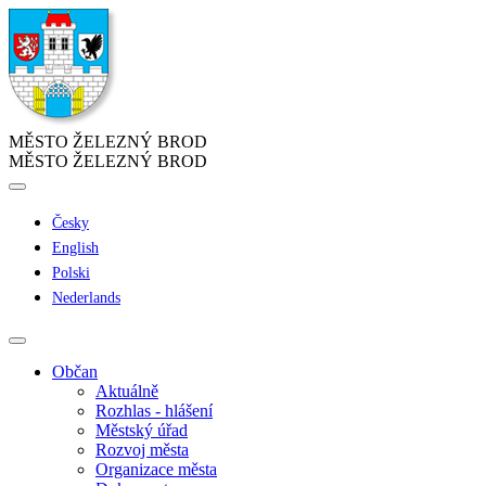
MĚSTO ŽELEZNÝ BROD
MĚSTO ŽELEZNÝ BROD
Česky
English
Polski
Nederlands
Občan
Aktuálně
Rozhlas - hlášení
Městský úřad
Rozvoj města
Organizace města