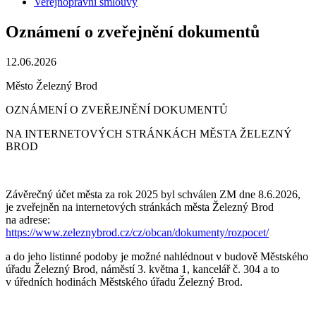
Veřejnoprávní smlouvy
Oznámení o zveřejnění dokumentů
12.06.2026
Město Železný Brod
OZNÁMENÍ O ZVEŘEJNĚNÍ DOKUMENTŮ
NA INTERNETOVÝCH STRÁNKÁCH MĚSTA ŽELEZNÝ
BROD
Závěrečný účet města za rok 2025 byl schválen ZM dne 8.6.2026,
je zveřejněn na internetových stránkách města Železný Brod
na adrese:
https://www.zeleznybrod.cz/cz/obcan/dokumenty/rozpocet/
a do jeho listinné podoby je možné nahlédnout v budově Městského
úřadu Železný Brod, náměstí 3. května 1, kancelář č. 304 a to
v úředních hodinách Městského úřadu Železný Brod.