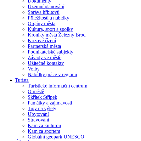
Dokumenty
Územní plánování
Správa hřbitovů
Příležitosti a nabídky
Orgány města
Kultura, sport a spolky
Kroniky města Železný Brod
Krizové řízení
Partnerská města
Podnikatelské subjekty
Závady ve městě
Užitečné kontakty
Volby
Nabídky práce v regionu
Turista
Turistické informační centrum
O městě
Skřítek Střípek
Památky a zajímavosti
Tipy na výlety
Ubytování
Stravování
Kam za kulturou
Kam za sportem
Globální geopark UNESCO