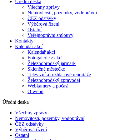
Úřední deska
Všechny zprávy
Nemovitosti, pozemky, vodoprávní
ČEZ odstávky
Výběrová řízení
Ostatní
Veřejnoprávní smlouvy
Kontakty
Kalendář akcí
Kalendář akcí
Fotogalerie z akcí
Železnobrodský jarmark
Skleněné městečko
Televizní a rozhlasové reportáže
Železnobrodský zpravodaj
Webkamery a počasí
O webu
Úřední deska
Všechny zprávy
Nemovitosti, pozemky, vodoprávní
ČEZ odstávky
Výběrová řízení
Ostatní