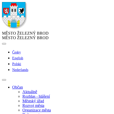
MĚSTO ŽELEZNÝ BROD
MĚSTO ŽELEZNÝ BROD
Česky
English
Polski
Nederlands
Občan
Aktuálně
Rozhlas - hlášení
Městský úřad
Rozvoj města
Organizace města