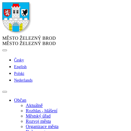
MĚSTO ŽELEZNÝ BROD
MĚSTO ŽELEZNÝ BROD
Česky
English
Polski
Nederlands
Občan
Aktuálně
Rozhlas - hlášení
Městský úřad
Rozvoj města
Organizace města