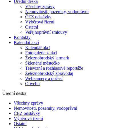
Úřední deska
Všechny zprávy
Nemovitosti, pozemky, vodoprávní
ČEZ odstávky
Výběrová řízení
Ostatní
Veřejnoprávní smlouvy
Kontakty
Kalendář akcí
Kalendář akcí
Fotogalerie z akcí
Železnobrodský jarmark
Skleněné městečko
Televizní a rozhlasové reportáže
Železnobrodský zpravodaj
Webkamery a počasí
O webu
Úřední deska
Všechny zprávy
Nemovitosti, pozemky, vodoprávní
ČEZ odstávky
Výběrová řízení
Ostatní