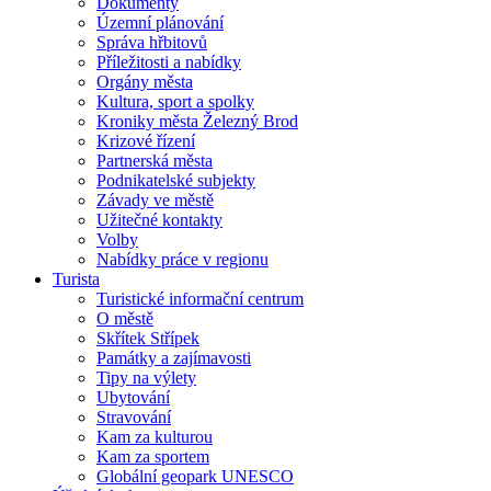
Dokumenty
Územní plánování
Správa hřbitovů
Příležitosti a nabídky
Orgány města
Kultura, sport a spolky
Kroniky města Železný Brod
Krizové řízení
Partnerská města
Podnikatelské subjekty
Závady ve městě
Užitečné kontakty
Volby
Nabídky práce v regionu
Turista
Turistické informační centrum
O městě
Skřítek Střípek
Památky a zajímavosti
Tipy na výlety
Ubytování
Stravování
Kam za kulturou
Kam za sportem
Globální geopark UNESCO