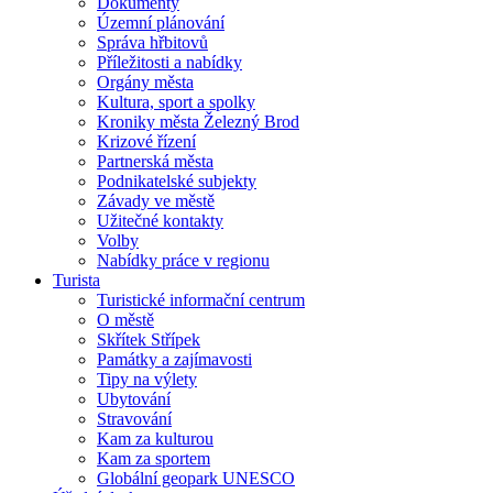
Dokumenty
Územní plánování
Správa hřbitovů
Příležitosti a nabídky
Orgány města
Kultura, sport a spolky
Kroniky města Železný Brod
Krizové řízení
Partnerská města
Podnikatelské subjekty
Závady ve městě
Užitečné kontakty
Volby
Nabídky práce v regionu
Turista
Turistické informační centrum
O městě
Skřítek Střípek
Památky a zajímavosti
Tipy na výlety
Ubytování
Stravování
Kam za kulturou
Kam za sportem
Globální geopark UNESCO