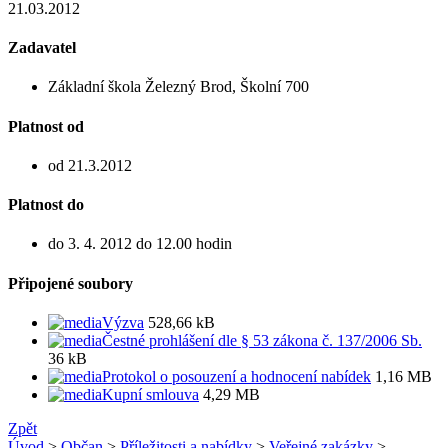
21.03.2012
Zadavatel
Základní škola Železný Brod, Školní 700
Platnost od
od 21.3.2012
Platnost do
do 3. 4. 2012 do 12.00 hodin
Připojené soubory
Výzva
528,66 kB
Čestné prohlášení dle § 53 zákona č. 137/2006 Sb.
36 kB
Protokol o posouzení a hodnocení nabídek
1,16 MB
Kupní smlouva
4,29 MB
Zpět
Úvod
>
Občan
>
Příležitosti a nabídky
>
Veřejné zakázky
>