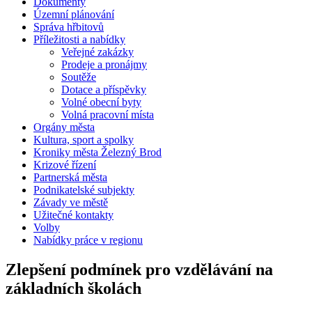
Dokumenty
Územní plánování
Správa hřbitovů
Příležitosti a nabídky
Veřejné zakázky
Prodeje a pronájmy
Soutěže
Dotace a příspěvky
Volné obecní byty
Volná pracovní místa
Orgány města
Kultura, sport a spolky
Kroniky města Železný Brod
Krizové řízení
Partnerská města
Podnikatelské subjekty
Závady ve městě
Užitečné kontakty
Volby
Nabídky práce v regionu
Zlepšení podmínek pro vzdělávání na
základních školách