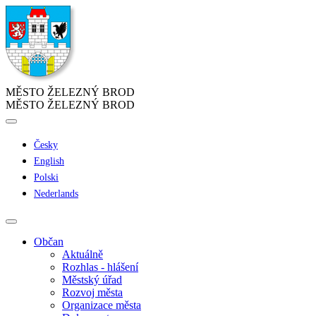
MĚSTO ŽELEZNÝ BROD
MĚSTO ŽELEZNÝ BROD
Česky
English
Polski
Nederlands
Občan
Aktuálně
Rozhlas - hlášení
Městský úřad
Rozvoj města
Organizace města