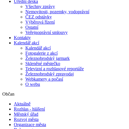
Úřední deska
Všechny zprávy
Nemovitosti, pozemky, vodoprávní
ČEZ odstávky
Výběrová řízení
Ostatní
Veřejnoprávní smlouvy
Kontakty
Kalendář akcí
Kalendář akcí
Fotogalerie z akcí
Železnobrodský jarmark
Skleněné městečko
Televizní a rozhlasové reportáže
Železnobrodský zpravodaj
Webkamery a počasí
O webu
Občan
Aktuálně
Rozhlas - hlášení
Městský úřad
Rozvoj města
Organizace města