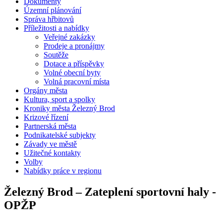
Dokumenty
Územní plánování
Správa hřbitovů
Příležitosti a nabídky
Veřejné zakázky
Prodeje a pronájmy
Soutěže
Dotace a příspěvky
Volné obecní byty
Volná pracovní místa
Orgány města
Kultura, sport a spolky
Kroniky města Železný Brod
Krizové řízení
Partnerská města
Podnikatelské subjekty
Závady ve městě
Užitečné kontakty
Volby
Nabídky práce v regionu
Železný Brod – Zateplení sportovní haly -
OPŽP