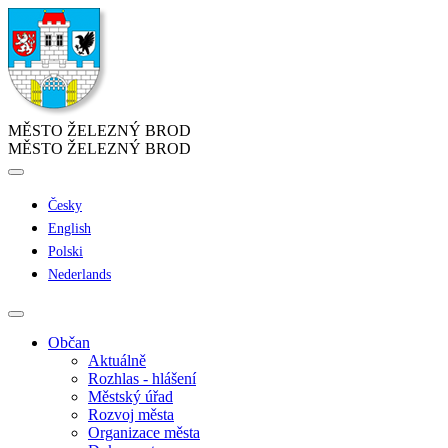
MĚSTO ŽELEZNÝ BROD
MĚSTO ŽELEZNÝ BROD
Česky
English
Polski
Nederlands
Občan
Aktuálně
Rozhlas - hlášení
Městský úřad
Rozvoj města
Organizace města