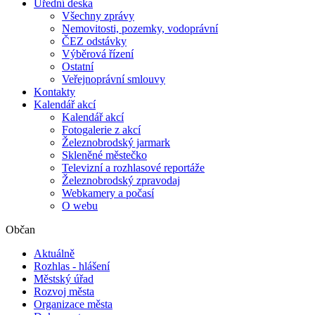
Úřední deska
Všechny zprávy
Nemovitosti, pozemky, vodoprávní
ČEZ odstávky
Výběrová řízení
Ostatní
Veřejnoprávní smlouvy
Kontakty
Kalendář akcí
Kalendář akcí
Fotogalerie z akcí
Železnobrodský jarmark
Skleněné městečko
Televizní a rozhlasové reportáže
Železnobrodský zpravodaj
Webkamery a počasí
O webu
Občan
Aktuálně
Rozhlas - hlášení
Městský úřad
Rozvoj města
Organizace města