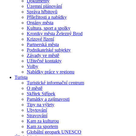
Dokumenty
Územní plánování
Správa hřbitovů
Příležitosti a nabídky
Orgány města
Kultura, sport a spolky
Kroniky města Železný Brod
Krizové řízení
Partnerská města
Podnikatelské subjekty
Závady ve městě
Užitečné kontakty
Volby
Nabídky práce v regionu
Turista
Turistické informační centrum
O městě
Skřítek Střípek
Památky a zajímavosti
Tipy na výlety
Ubytování
Stravování
Kam za kulturou
Kam za sportem
Globální geopark UNESCO