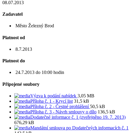
08.07.2013
Zadavatel
Město Železný Brod
Platnost od
8.7.2013
Platnost do
24.7.2013 do 10:00 hodin
Připojené soubory
Výzva k podání nabídek
3,05 MB
Příloha č. 1 - Krycí list
31,5 kB
Příloha č. 2 - Čestné prohlášení
50,5 kB
Příloha č. 3 - Návrh smlouvy o dílo
136,5 kB
Dodatečné informace č. 1 (zveřejněno 19. 7. 2013)
676,29 kB
Mandátní smlouva po Dodatečných informacích č. 1