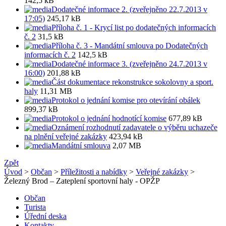
142,5 kB
Dodatečné informace 2. (zveřejněno 22.7.2013 v
17:05)
245,17 kB
Příloha č. 1 - Krycí list po dodatečných informacích
č. 2
31,5 kB
Příloha č. 3 - Mandátní smlouva po Dodatečných
informacích č. 2
142,5 kB
Dodatečné informace 3. (zveřejněno 24.7.2013 v
16:00)
201,88 kB
Část dokumentace rekonstrukce sokolovny a sport.
haly
11,31 MB
Protokol o jednání komise pro otevírání obálek
899,37 kB
Protokol o jednání hodnotící komise
677,89 kB
Oznámení rozhodnutí zadavatele o výběru uchazeče
na plnění veřejné zakázky
423,94 kB
Mandátní smlouva
2,07 MB
Zpět
Úvod
>
Občan
>
Příležitosti a nabídky
>
Veřejné zakázky
>
Železný Brod – Zateplení sportovní haly - OPŽP
Občan
Turista
Úřední deska
Kontakty