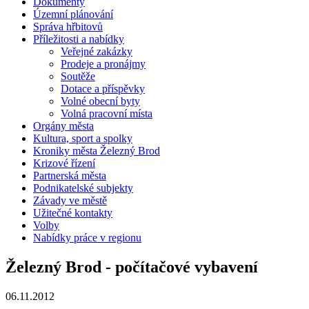
Dokumenty
Územní plánování
Správa hřbitovů
Příležitosti a nabídky
Veřejné zakázky
Prodeje a pronájmy
Soutěže
Dotace a příspěvky
Volné obecní byty
Volná pracovní místa
Orgány města
Kultura, sport a spolky
Kroniky města Železný Brod
Krizové řízení
Partnerská města
Podnikatelské subjekty
Závady ve městě
Užitečné kontakty
Volby
Nabídky práce v regionu
Železný Brod - počítačové vybavení
06.11.2012