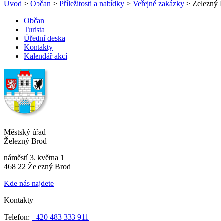
Úvod
>
Občan
>
Příležitosti a nabídky
>
Veřejné zakázky
> Železný 
Občan
Turista
Úřední deska
Kontakty
Kalendář akcí
Městský úřad
Železný Brod
náměstí 3. května 1
468 22 Železný Brod
Kde nás najdete
Kontakty
Telefon:
+420 483 333 911