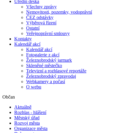
Úřední deska
Všechny zprávy
Nemovitosti, pozemky, vodoprávní
ČEZ odstávky
Výběrová řízení
Ostatní
Veřejnoprávní smlouvy
Kontakty
Kalendář akcí
Kalendář akcí
Fotogalerie z akcí
Železnobrodský jarmark
Skleněné městečko
Televizní a rozhlasové reportáže
Železnobrodský zpravodaj
Webkamery a počasí
O webu
Občan
Aktuálně
Rozhlas - hlášení
Městský úřad
Rozvoj města
Organizace města