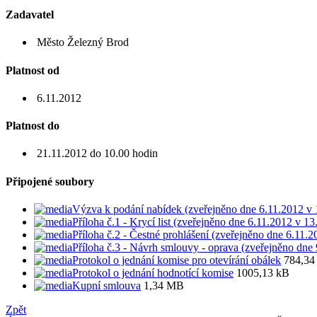
Zadavatel
Město Železný Brod
Platnost od
6.11.2012
Platnost do
21.11.2012 do 10.00 hodin
Připojené soubory
Výzva k podání nabídek (zveřejněno dne 6.11.2012 v 
Příloha č.1 - Krycí list (zveřejněno dne 6.11.2012 v 13
Příloha č.2 - Čestné prohlášení (zveřejněno dne 6.11.
Příloha č.3 - Návrh smlouvy - oprava (zveřejněno dne 
Protokol o jednání komise pro otevírání obálek
784,34
Protokol o jednání hodnotící komise
1005,13 kB
Kupní smlouva
1,34 MB
Zpět