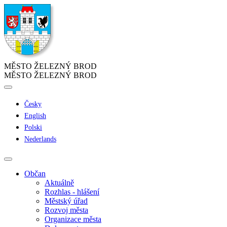
MĚSTO ŽELEZNÝ BROD
MĚSTO ŽELEZNÝ BROD
Česky
English
Polski
Nederlands
Občan
Aktuálně
Rozhlas - hlášení
Městský úřad
Rozvoj města
Organizace města