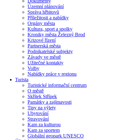
Dokumenty
Územní plánování
Správa hřbitovů
Příležitosti a nabídky
Orgány města
Kultura, sport a spolky
Kroniky města Železný Brod
Krizové řízení
Partnerská města
Podnikatelské subjekty
Závady ve městě
Užitečné kontakty
Volby
Nabídky práce v regionu
Turista
Turistické informační centrum
O městě
Skřítek Střípek
Památky a zajímavosti
Tipy na výlety
Ubytování
Stravování
Kam za kulturou
Kam za sportem
Globální geopark UNESCO