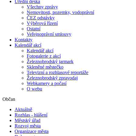
Úřední deska
Všechny zprávy
Nemovitosti, pozemky, vodoprávní
ČEZ odstávky
Výběrová řízení
Ostatní
Veřejnoprávní smlouvy
Kontakty
Kalendář akcí
Kalendář akcí
Fotogalerie z akcí
Železnobrodský jarmark
Skleněné městečko
Televizní a rozhlasové reportáže
Železnobrodský zpravodaj
Webkamery a počasí
O webu
Občan
Aktuálně
Rozhlas - hlášení
Městský úřad
Rozvoj města
Organizace města