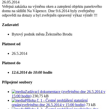
26.05.2014
Veřejná zakázka na výměnu oken a zateplení objektu panelového
domu na sídlišti Na Vápence. Dne 9.6.2014 byly zveřejněny
odpovědi na dotazy a byl zveřejněn opravený výkaz výměr !!!
Zadavatel
Bytový podnik města Železného Brodu
Platnost od
26.5.2014
Platnost do
12.6.2014 do 10:00 hodin
Připojené soubory
Zadávací dokumentace (zveřejněno dne 26.5.2014 v
15:00 hodin)
230,75 kB
Příloha č. 1 - Čestné prohlášení statutární
orgán(zveřejněno dne 26.5.2014 v 15:00 hodin)
73 kB