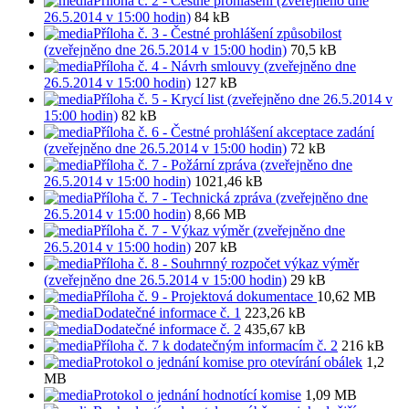
Příloha č. 2 - Čestné prohlášení (zveřejněno dne
26.5.2014 v 15:00 hodin)
84 kB
Příloha č. 3 - Čestné prohlášení způsobilost
(zveřejněno dne 26.5.2014 v 15:00 hodin)
70,5 kB
Příloha č. 4 - Návrh smlouvy (zveřejněno dne
26.5.2014 v 15:00 hodin)
127 kB
Příloha č. 5 - Krycí list (zveřejněno dne 26.5.2014 v
15:00 hodin)
82 kB
Příloha č. 6 - Čestné prohlášení akceptace zadání
(zveřejněno dne 26.5.2014 v 15:00 hodin)
72 kB
Příloha č. 7 - Požární zpráva (zveřejněno dne
26.5.2014 v 15:00 hodin)
1021,46 kB
Příloha č. 7 - Technická zpráva (zveřejněno dne
26.5.2014 v 15:00 hodin)
8,66 MB
Příloha č. 7 - Výkaz výměr (zveřejněno dne
26.5.2014 v 15:00 hodin)
207 kB
Příloha č. 8 - Souhrnný rozpočet výkaz výměr
(zveřejněno dne 26.5.2014 v 15:00 hodin)
29 kB
Příloha č. 9 - Projektová dokumentace
10,62 MB
Dodatečné informace č. 1
223,26 kB
Dodatečné informace č. 2
435,67 kB
Příloha č. 7 k dodatečným informacím č. 2
216 kB
Protokol o jednání komise pro otevírání obálek
1,2
MB
Protokol o jednání hodnotící komise
1,09 MB