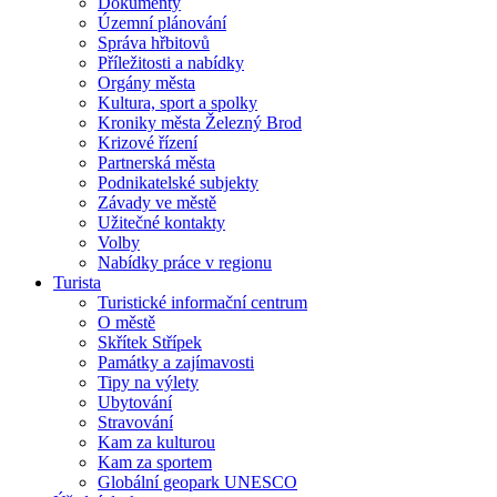
Dokumenty
Územní plánování
Správa hřbitovů
Příležitosti a nabídky
Orgány města
Kultura, sport a spolky
Kroniky města Železný Brod
Krizové řízení
Partnerská města
Podnikatelské subjekty
Závady ve městě
Užitečné kontakty
Volby
Nabídky práce v regionu
Turista
Turistické informační centrum
O městě
Skřítek Střípek
Památky a zajímavosti
Tipy na výlety
Ubytování
Stravování
Kam za kulturou
Kam za sportem
Globální geopark UNESCO