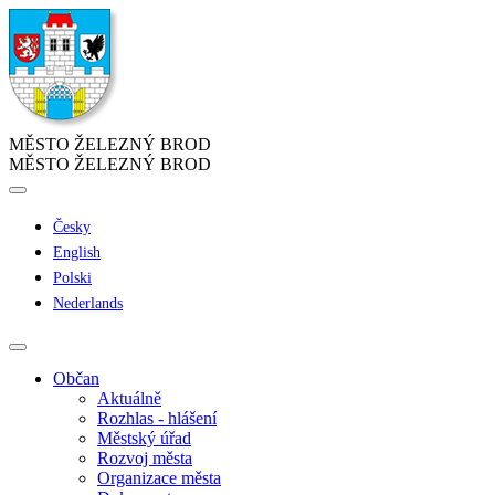
MĚSTO ŽELEZNÝ BROD
MĚSTO ŽELEZNÝ BROD
Česky
English
Polski
Nederlands
Občan
Aktuálně
Rozhlas - hlášení
Městský úřad
Rozvoj města
Organizace města