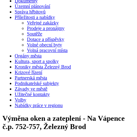
Dokumenty
Územní plánování
Správa hřbitovů
Příležitosti a nabídky
Veřejné zakázky
Prodeje a pronájmy
Soutěže
Dotace a příspěvky
Volné obecní byty
Volná pracovní místa
Orgány města
Kultura, sport a spolky
Kroniky města Železný Brod
Krizové řízení
Partnerská města
Podnikatelské subjekty
Závady ve městě
Užitečné kontakty
Volby
Nabídky práce v regionu
Výměna oken a zateplení - Na Vápence
č.p. 752-757, Železný Brod