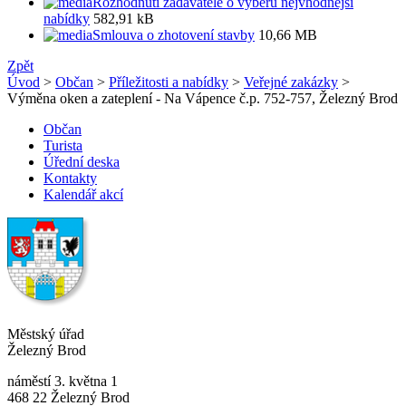
Rozhodnutí zadavatele o výběru nejvhodnější
nabídky
582,91 kB
Smlouva o zhotovení stavby
10,66 MB
Zpět
Úvod
>
Občan
>
Příležitosti a nabídky
>
Veřejné zakázky
>
Výměna oken a zateplení - Na Vápence č.p. 752-757, Železný Brod
Občan
Turista
Úřední deska
Kontakty
Kalendář akcí
Městský úřad
Železný Brod
náměstí 3. května 1
468 22 Železný Brod