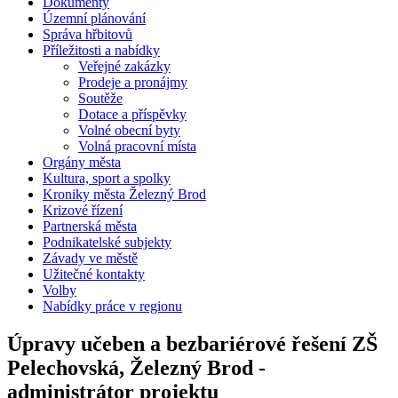
Dokumenty
Územní plánování
Správa hřbitovů
Příležitosti a nabídky
Veřejné zakázky
Prodeje a pronájmy
Soutěže
Dotace a příspěvky
Volné obecní byty
Volná pracovní místa
Orgány města
Kultura, sport a spolky
Kroniky města Železný Brod
Krizové řízení
Partnerská města
Podnikatelské subjekty
Závady ve městě
Užitečné kontakty
Volby
Nabídky práce v regionu
Úpravy učeben a bezbariérové řešení ZŠ
Pelechovská, Železný Brod -
administrátor projektu