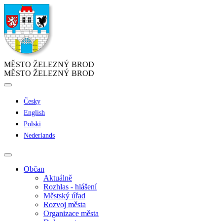
MĚSTO ŽELEZNÝ BROD
MĚSTO ŽELEZNÝ BROD
Česky
English
Polski
Nederlands
Občan
Aktuálně
Rozhlas - hlášení
Městský úřad
Rozvoj města
Organizace města