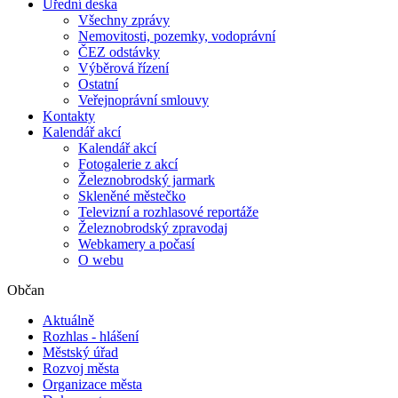
Úřední deska
Všechny zprávy
Nemovitosti, pozemky, vodoprávní
ČEZ odstávky
Výběrová řízení
Ostatní
Veřejnoprávní smlouvy
Kontakty
Kalendář akcí
Kalendář akcí
Fotogalerie z akcí
Železnobrodský jarmark
Skleněné městečko
Televizní a rozhlasové reportáže
Železnobrodský zpravodaj
Webkamery a počasí
O webu
Občan
Aktuálně
Rozhlas - hlášení
Městský úřad
Rozvoj města
Organizace města