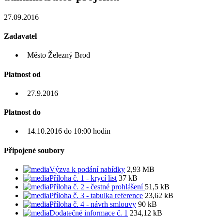
27.09.2016
Zadavatel
Město Železný Brod
Platnost od
27.9.2016
Platnost do
14.10.2016 do 10:00 hodin
Připojené soubory
Výzva k podání nabídky
2,93 MB
Příloha č. 1 - krycí list
37 kB
Příloha č. 2 - čestné prohlášení
51,5 kB
Příloha č. 3 - tabulka reference
23,62 kB
Příloha č. 4 - návrh smlouvy
90 kB
Dodatečné informace č. 1
234,12 kB