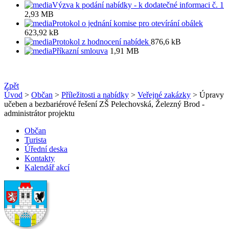
Výzva k podání nabídky - k dodatečné informaci č. 1
2,93 MB
Protokol o jednání komise pro otevírání obálek
623,92 kB
Protokol z hodnocení nabídek
876,6 kB
Příkazní smlouva
1,91 MB
Zpět
Úvod
>
Občan
>
Příležitosti a nabídky
>
Veřejné zakázky
> Úpravy
učeben a bezbariérové řešení ZŠ Pelechovská, Železný Brod -
administrátor projektu
Občan
Turista
Úřední deska
Kontakty
Kalendář akcí