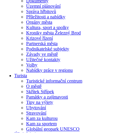
Dokumenty
Územní plánování
Správa hřbitovů
Příležitosti a nabídky
Orgány města
Kultura, sport a spolky
Kroniky města Železný Brod
Krizové řízení
Partnerská města
Podnikatelské subjekty
Závady ve městě
Užitečné kontakty
Volby
Nabídky práce v regionu
Turista
Turistické informační centrum
O městě
Skřítek Střípek
Památky a zajímavosti
Tipy na výlety
Ubytování
Stravování
Kam za kulturou
Kam za sportem
Globální geopark UNESCO