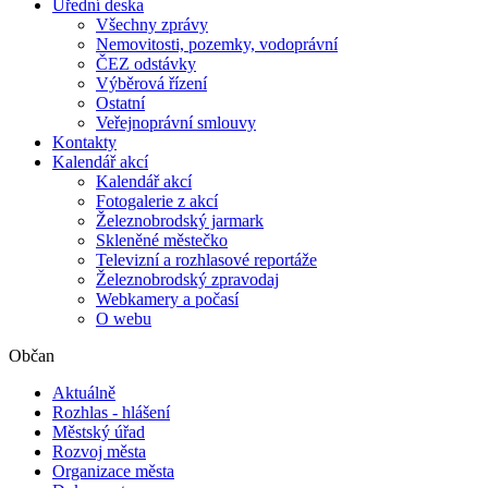
Úřední deska
Všechny zprávy
Nemovitosti, pozemky, vodoprávní
ČEZ odstávky
Výběrová řízení
Ostatní
Veřejnoprávní smlouvy
Kontakty
Kalendář akcí
Kalendář akcí
Fotogalerie z akcí
Železnobrodský jarmark
Skleněné městečko
Televizní a rozhlasové reportáže
Železnobrodský zpravodaj
Webkamery a počasí
O webu
Občan
Aktuálně
Rozhlas - hlášení
Městský úřad
Rozvoj města
Organizace města