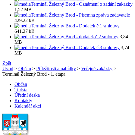
Terminál Železný Brod - Oznámení o zadání zakazky
1,52 MB
Terminál Železný Brod - Písemná zpráva zadavatele
429,22 kB
Terminál Železný Brod - Dodatek č.1 smlouvy
641,27 kB
Terminál Železný Brod - dodatek č.2 smlouvy
3,84
MB
Terminál Železný Brod - Dodatek č.3 smlouvy
3,74
MB
Zpět
Úvod
>
Občan
>
Příležitosti a nabídky
>
Veřejné zakázky
>
Terminál Železný Brod - 1. etapa
Občan
Turista
Úřední deska
Kontakty
Kalendář akcí