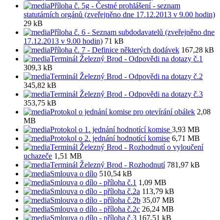
Příloha č. 5g - Čestné prohlášení - seznam
statutárních orgánů (zveřejněno dne 17.12.2013 v 9.00 hodin)
29 kB
Příloha č. 6 - Seznam subdodavatelů (zveřejněno dne
17.12.2013 v 9.00 hodin)
71 kB
Příloha č. 7 - Definice některých dodávek
167,28 kB
Terminál Železný Brod - Odpovědi na dotazy č.1
309,3 kB
Terminál Železný Brod - Odpovědi na dotazy č.2
345,82 kB
Terminál Železný Brod - Odpovědi na dotazy č.3
353,75 kB
Protokol o jednání komise pro otevírání obálek
2,08
MB
Protokol o 1. jednání hodnotící komise
3,93 MB
Protokol o 2. jednání hodnotící komise
6,71 MB
Terminál Železný Brod - Rozhodnutí o vyloučení
uchazeče
1,51 MB
Terminál Železný Brod - Rozhodnutí
781,97 kB
Smlouva o dílo
510,54 kB
Smlouva o dílo - příloha č.1
1,09 MB
Smlouva o dílo - příloha č.2a
113,79 kB
Smlouva o dílo - příloha č.2b
35,07 MB
Smlouva o dílo - příloha č.2c
26,24 MB
Smlouva o dílo - příloha č.3
167,51 kB