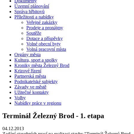
Dokumenty
Územní plánování
Správa hřbitovů
Příležitosti a nabídky
Veřejné zakázky
Prodeje a pronájmy
Soutěže
Dotace a příspěvky
Volné obecní byty
Volná pracovní místa
Orgány města
Kultura, sport a spolky
Kroniky města Železný Brod
Krizové řízení
Partnerská města
Podnikatelské subjekty
Závady ve městě
Užitečné kontakty
Volby
Nabídky práce v regionu
Terminál Železný Brod - 1. etapa
04.12.2013
Zadání stavebních prací na realizaci stavby "Terminál Železný Brod