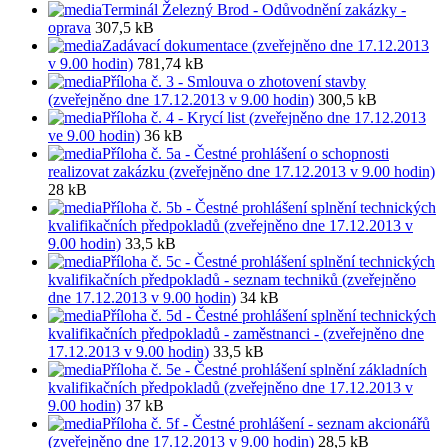
Terminál Železný Brod - Odůvodnění zakázky -
oprava
307,5 kB
Zadávací dokumentace (zveřejněno dne 17.12.2013
v 9.00 hodin)
781,74 kB
Příloha č. 3 - Smlouva o zhotovení stavby
(zveřejněno dne 17.12.2013 v 9.00 hodin)
300,5 kB
Příloha č. 4 - Krycí list (zveřejněno dne 17.12.2013
ve 9.00 hodin)
36 kB
Příloha č. 5a - Čestné prohlášení o schopnosti
realizovat zakázku (zveřejněno dne 17.12.2013 v 9.00 hodin)
28 kB
Příloha č. 5b - Čestné prohlášení splnění technických
kvalifikačních předpokladů (zveřejněno dne 17.12.2013 v
9.00 hodin)
33,5 kB
Příloha č. 5c - Čestné prohlášení splnění technických
kvalifikačních předpokladů - seznam techniků (zveřejněno
dne 17.12.2013 v 9.00 hodin)
34 kB
Příloha č. 5d - Čestné prohlášení splnění technických
kvalifikačních předpokladů - zaměstnanci - (zveřejněno dne
17.12.2013 v 9.00 hodin)
33,5 kB
Příloha č. 5e - Čestné prohlášení splnění základních
kvalifikačních předpokladů (zveřejněno dne 17.12.2013 v
9.00 hodin)
37 kB
Příloha č. 5f - Čestné prohlášení - seznam akcionářů
(zveřejněno dne 17.12.2013 v 9.00 hodin)
28,5 kB