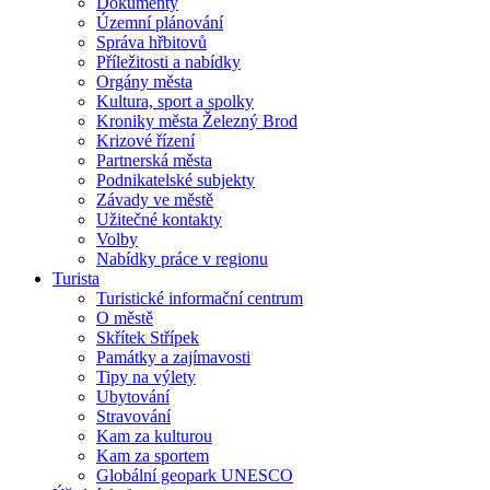
Dokumenty
Územní plánování
Správa hřbitovů
Příležitosti a nabídky
Orgány města
Kultura, sport a spolky
Kroniky města Železný Brod
Krizové řízení
Partnerská města
Podnikatelské subjekty
Závady ve městě
Užitečné kontakty
Volby
Nabídky práce v regionu
Turista
Turistické informační centrum
O městě
Skřítek Střípek
Památky a zajímavosti
Tipy na výlety
Ubytování
Stravování
Kam za kulturou
Kam za sportem
Globální geopark UNESCO