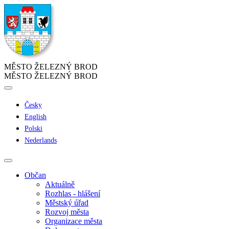
MĚSTO ŽELEZNÝ BROD
MĚSTO ŽELEZNÝ BROD
Česky
English
Polski
Nederlands
Občan
Aktuálně
Rozhlas - hlášení
Městský úřad
Rozvoj města
Organizace města