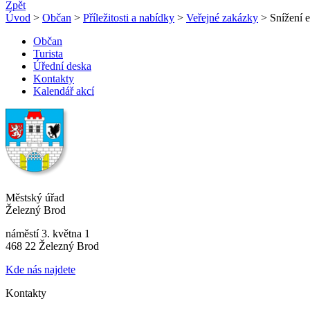
Zpět
Úvod
>
Občan
>
Příležitosti a nabídky
>
Veřejné zakázky
> Snížení e
Občan
Turista
Úřední deska
Kontakty
Kalendář akcí
Městský úřad
Železný Brod
náměstí 3. května 1
468 22 Železný Brod
Kde nás najdete
Kontakty