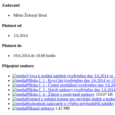
Zadavatel
Město Železný Brod
Platnost od
3.6.2014
Platnost do
19.6.2014 do 10.00 hodin
Připojené soubory
Výzva k podání nabídek (zveřejněno dne 3.6.2014 ve 
Příloha č. 1 - Krycí list (zveřejněno dne 3.6.2014 ve 1
Příloha č. 2 - Čestné prohlášení (zveřejněno dne 3.6.2
Příloha č. 3 - Návrh smlouvy (zveřejněno dne 3.6.201
Příloha č. 4 - Žádost o poskytnutí podpory
110,07 kB
Protokol o jednání komise pro otevírání obálek a hodn
Rozhodnutí zadavatele o výběru nejvhodnější nabídky
Příkazní smlouva
1,42 MB