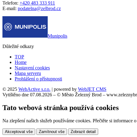
Telefon:
+420 483 333 911
E-mail:
podatelna@zelbrod.cz
Munipolis
Důležité odkazy
TOP
Home
Nastavení cookies
Mapa serveru
Prohlášení o přístupnosti
© 2025
WebActive s.r.o.
| powered by
WebJET CMS
Vytištěno dne 07.08.2026 – © Město Železný Brod – www.zeleznybr
Tato webová stránka používá cookies
Na zlepšení našich služeb používáme cookies. Přečtěte si informace 
Akceptovat vše
Zamítnout vše
Zobrazit detail