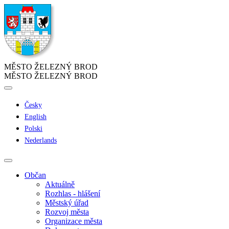
MĚSTO ŽELEZNÝ BROD
MĚSTO ŽELEZNÝ BROD
Česky
English
Polski
Nederlands
Občan
Aktuálně
Rozhlas - hlášení
Městský úřad
Rozvoj města
Organizace města