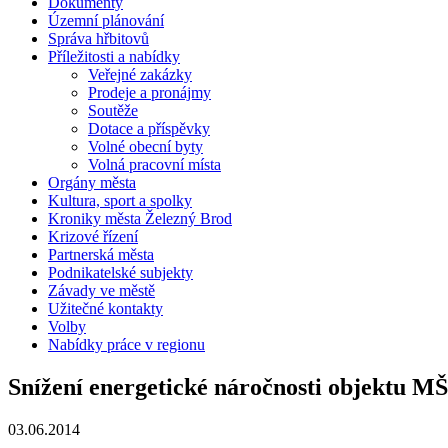
Dokumenty
Územní plánování
Správa hřbitovů
Příležitosti a nabídky
Veřejné zakázky
Prodeje a pronájmy
Soutěže
Dotace a příspěvky
Volné obecní byty
Volná pracovní místa
Orgány města
Kultura, sport a spolky
Kroniky města Železný Brod
Krizové řízení
Partnerská města
Podnikatelské subjekty
Závady ve městě
Užitečné kontakty
Volby
Nabídky práce v regionu
Snížení energetické náročnosti objektu M
03.06.2014