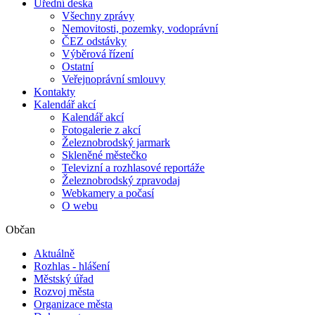
Úřední deska
Všechny zprávy
Nemovitosti, pozemky, vodoprávní
ČEZ odstávky
Výběrová řízení
Ostatní
Veřejnoprávní smlouvy
Kontakty
Kalendář akcí
Kalendář akcí
Fotogalerie z akcí
Železnobrodský jarmark
Skleněné městečko
Televizní a rozhlasové reportáže
Železnobrodský zpravodaj
Webkamery a počasí
O webu
Občan
Aktuálně
Rozhlas - hlášení
Městský úřad
Rozvoj města
Organizace města