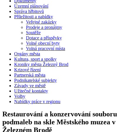
Dokumenty
Územní plánování
Správa hřbitovů
Příležitosti a nabídky
Veřejné zakázky
Prodeje a pronájmy
Soutěže
Dotace a příspěvky
Volné obecní byty
Volná pracovní místa
Orgány města
Kultura, sport a spolky
Kroniky města Železný Brod
Krizové řízení
Partnerská města
Podnikatelské subjekty
Závady ve městě
Užitečné kontakty
Volby
Nabídky práce v regionu
Restaurování a konzervování souboru
podmaleb na skle Městského muzea v
Železném Brodě