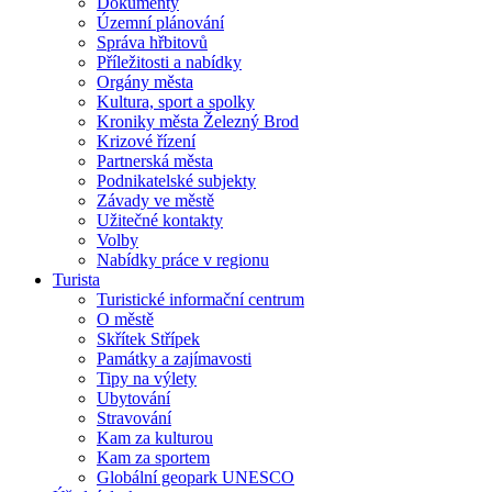
Dokumenty
Územní plánování
Správa hřbitovů
Příležitosti a nabídky
Orgány města
Kultura, sport a spolky
Kroniky města Železný Brod
Krizové řízení
Partnerská města
Podnikatelské subjekty
Závady ve městě
Užitečné kontakty
Volby
Nabídky práce v regionu
Turista
Turistické informační centrum
O městě
Skřítek Střípek
Památky a zajímavosti
Tipy na výlety
Ubytování
Stravování
Kam za kulturou
Kam za sportem
Globální geopark UNESCO