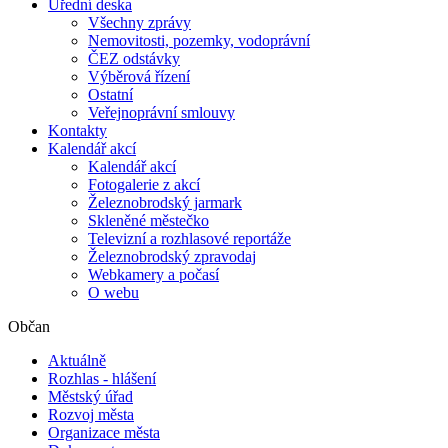
Úřední deska
Všechny zprávy
Nemovitosti, pozemky, vodoprávní
ČEZ odstávky
Výběrová řízení
Ostatní
Veřejnoprávní smlouvy
Kontakty
Kalendář akcí
Kalendář akcí
Fotogalerie z akcí
Železnobrodský jarmark
Skleněné městečko
Televizní a rozhlasové reportáže
Železnobrodský zpravodaj
Webkamery a počasí
O webu
Občan
Aktuálně
Rozhlas - hlášení
Městský úřad
Rozvoj města
Organizace města