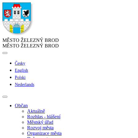
MĚSTO ŽELEZNÝ BROD
MĚSTO ŽELEZNÝ BROD
Česky
English
Polski
Nederlands
Občan
Aktuálně
Rozhlas - hlášení
Městský úřad
Rozvoj města
Organizace města