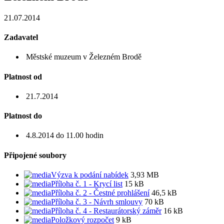
21.07.2014
Zadavatel
Městské muzeum v Železném Brodě
Platnost od
21.7.2014
Platnost do
4.8.2014 do 11.00 hodin
Připojené soubory
Výzva k podání nabídek
3,93 MB
Příloha č. 1 - Krycí list
15 kB
Příloha č. 2 - Čestné prohlášení
46,5 kB
Příloha č. 3 - Návrh smlouvy
70 kB
Příloha č. 4 - Restaurátorský záměr
16 kB
Položkový rozpočet
9 kB