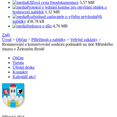
Křížová cesta fotodokumentace
5,57 MB
Protokol o jednání komise pro otevírání obálek a
hodnocení nabídek
1,32 MB
Rozhodnutí zadavatele o výběru nejvhodnější
nabídky
458,78 kB
Smlouva o dílo
4,76 MB
Zpět
Úvod
>
Občan
>
Příležitosti a nabídky
>
Veřejné zakázky
>
Restaurování a konzervování souboru podmaleb na skle Městského
muzea v Železném Brodě
Občan
Turista
Úřední deska
Kontakty
Kalendář akcí
Městský úřad