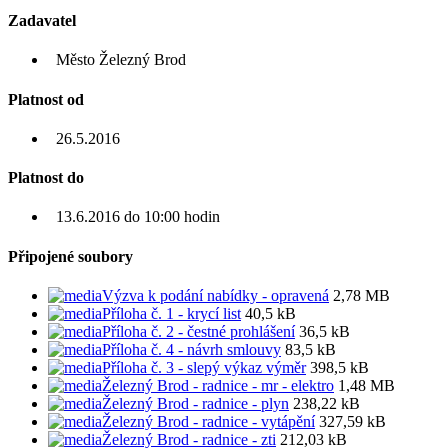
Zadavatel
Město Železný Brod
Platnost od
26.5.2016
Platnost do
13.6.2016 do 10:00 hodin
Připojené soubory
Výzva k podání nabídky - opravená
2,78 MB
Příloha č. 1 - krycí list
40,5 kB
Příloha č. 2 - čestné prohlášení
36,5 kB
Příloha č. 4 - návrh smlouvy
83,5 kB
Příloha č. 3 - slepý výkaz výměr
398,5 kB
Železný Brod - radnice - mr - elektro
1,48 MB
Železný Brod - radnice - plyn
238,22 kB
Železný Brod - radnice - vytápění
327,59 kB
Železný Brod - radnice - zti
212,03 kB