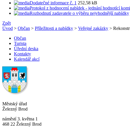
Dodatečné informace č. 1
252,58 kB
Protokol z hodnocení nabídek - jednání hodnotící kom
Rozhodnutí zadavatele o výběru nejvhodnější nabídky
Zpět
Úvod
>
Občan
>
Příležitosti a nabídky
>
Veřejné zakázky
> Rekonstr
Občan
Turista
Úřední deska
Kontakty
Kalendář akcí
Městský úřad
Železný Brod
náměstí 3. května 1
468 22 Železný Brod