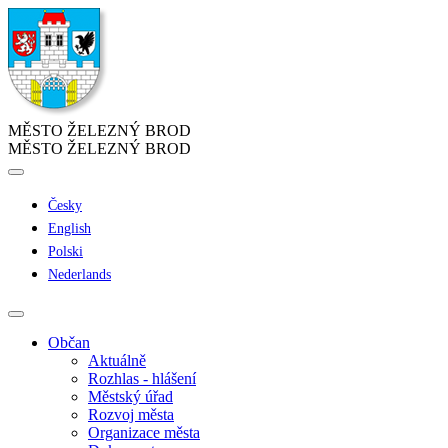
MĚSTO ŽELEZNÝ BROD
MĚSTO ŽELEZNÝ BROD
Česky
English
Polski
Nederlands
Občan
Aktuálně
Rozhlas - hlášení
Městský úřad
Rozvoj města
Organizace města