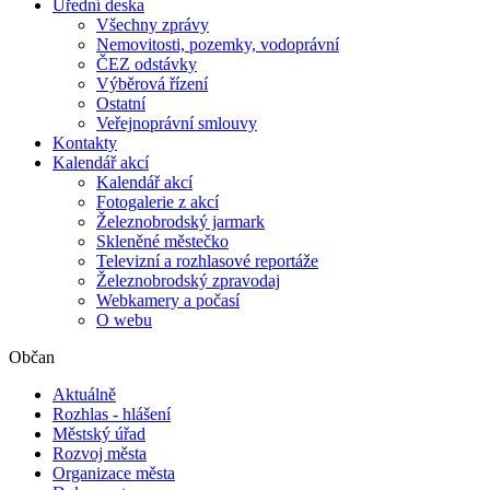
Úřední deska
Všechny zprávy
Nemovitosti, pozemky, vodoprávní
ČEZ odstávky
Výběrová řízení
Ostatní
Veřejnoprávní smlouvy
Kontakty
Kalendář akcí
Kalendář akcí
Fotogalerie z akcí
Železnobrodský jarmark
Skleněné městečko
Televizní a rozhlasové reportáže
Železnobrodský zpravodaj
Webkamery a počasí
O webu
Občan
Aktuálně
Rozhlas - hlášení
Městský úřad
Rozvoj města
Organizace města