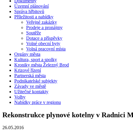
Dokumenty
Územní plánování
Správa hřbitovů
Příležitosti a nabídky
Veřejné zakázky
Prodeje a pronájmy
Soutěže
Dotace a příspěvky
Volné obecní byty
Volná pracovní místa
Orgány města
Kultura, sport a spolky
Kroniky města Železný Brod
Krizové řízení
Partnerská města
Podnikatelské subjekty
Závady ve městě
Užitečné kontakty
Volby
Nabídky práce v regionu
Rekonstrukce plynové kotelny v Radnici 
26.05.2016