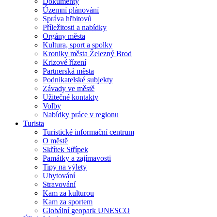
Dokumenty
Územní plánování
Správa hřbitovů
Příležitosti a nabídky
Orgány města
Kultura, sport a spolky
Kroniky města Železný Brod
Krizové řízení
Partnerská města
Podnikatelské subjekty
Závady ve městě
Užitečné kontakty
Volby
Nabídky práce v regionu
Turista
Turistické informační centrum
O městě
Skřítek Střípek
Památky a zajímavosti
Tipy na výlety
Ubytování
Stravování
Kam za kulturou
Kam za sportem
Globální geopark UNESCO