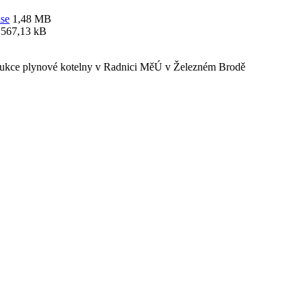
ise
1,48 MB
567,13 kB
ukce plynové kotelny v Radnici MěÚ v Železném Brodě