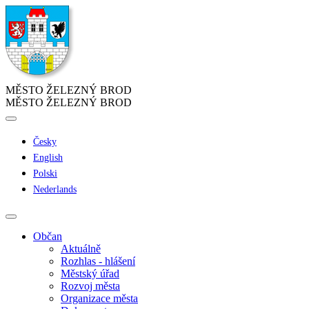
MĚSTO ŽELEZNÝ BROD
MĚSTO ŽELEZNÝ BROD
Česky
English
Polski
Nederlands
Občan
Aktuálně
Rozhlas - hlášení
Městský úřad
Rozvoj města
Organizace města