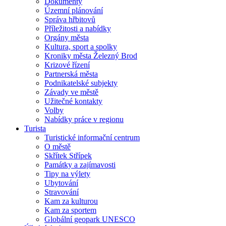
Dokumenty
Územní plánování
Správa hřbitovů
Příležitosti a nabídky
Orgány města
Kultura, sport a spolky
Kroniky města Železný Brod
Krizové řízení
Partnerská města
Podnikatelské subjekty
Závady ve městě
Užitečné kontakty
Volby
Nabídky práce v regionu
Turista
Turistické informační centrum
O městě
Skřítek Střípek
Památky a zajímavosti
Tipy na výlety
Ubytování
Stravování
Kam za kulturou
Kam za sportem
Globální geopark UNESCO