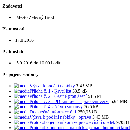
Zadavatel
Město Železný Brod
Platnost od
17.8.2016
Platnost do
5.9.2016 do 10.00 hodin
Připojené soubory
Výzva k podání nabídky
3,43 MB
Příloha č. 1 - Krycí list
33,5 kB
Příloha č. 2 - Čestné prohlášení
51,5 kB
Příloha č. 3 - PD knihovna - pracovní verze
6,64 MB
Příloha č. 4 - Návrh smlouvy
76,5 kB
Dodatečné informace č. 1
250,95 kB
Výzva k podání nabídky - oprava
3,43 MB
Protokol o jednání komise pro otevírání obálek
970,83
Protokol z hodnocení nabídek - jednání hodnotící kom