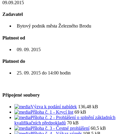
09.09.2015
Zadavatel
Bytový podnik města Železného Brodu
Platnost od
09. 09. 2015
Platnost do
25. 09. 2015 do 14:00 hodin
Připojené soubory
Výzva k podání nabídek
136,48 kB
Příloha č. 1 - Krycí list
69 kB
Příloha č. 2 - Prohlášení o splnění základních
kvalifikačních předpokladů
70 kB
Příloha č. 3 - Čestné prohlášení
60,5 kB
Příloha č. 4 - Výkaz výměr
108,5 kB