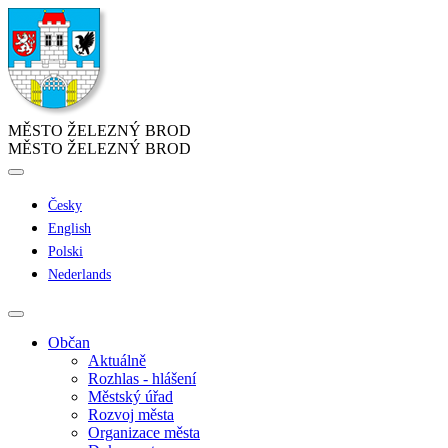
MĚSTO ŽELEZNÝ BROD
MĚSTO ŽELEZNÝ BROD
Česky
English
Polski
Nederlands
Občan
Aktuálně
Rozhlas - hlášení
Městský úřad
Rozvoj města
Organizace města