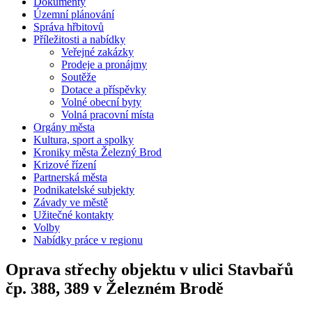
Dokumenty
Územní plánování
Správa hřbitovů
Příležitosti a nabídky
Veřejné zakázky
Prodeje a pronájmy
Soutěže
Dotace a příspěvky
Volné obecní byty
Volná pracovní místa
Orgány města
Kultura, sport a spolky
Kroniky města Železný Brod
Krizové řízení
Partnerská města
Podnikatelské subjekty
Závady ve městě
Užitečné kontakty
Volby
Nabídky práce v regionu
Oprava střechy objektu v ulici Stavbařů
čp. 388, 389 v Železném Brodě