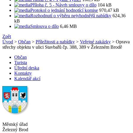
Příloha č. 5 - Návrh smlouvy o dílo
104 kB
Protokol o jednání hodnotící komise
970,47 kB
Rozhodnutí o výběru nejvhodnější nabídky
624,36
kB
Smlouva o dílo
6,46 MB
Zpět
Úvod
>
Občan
>
Příležitosti a nabídky
>
Veřejné zakázky
> Oprava
střechy objektu v ulici Stavbařů čp. 388, 389 v Železném Brodě
Občan
Turista
Úřední deska
Kontakty
Kalendář akcí
Městský úřad
Železný Brod