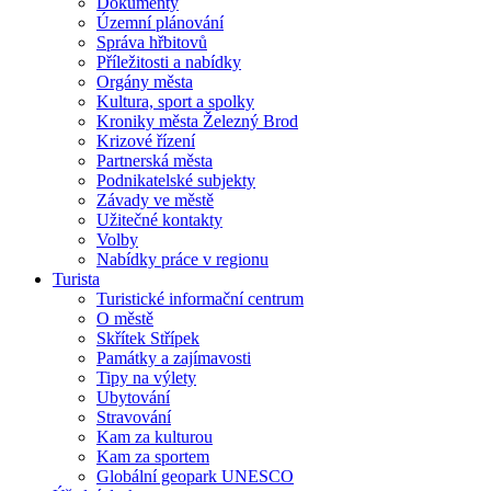
Dokumenty
Územní plánování
Správa hřbitovů
Příležitosti a nabídky
Orgány města
Kultura, sport a spolky
Kroniky města Železný Brod
Krizové řízení
Partnerská města
Podnikatelské subjekty
Závady ve městě
Užitečné kontakty
Volby
Nabídky práce v regionu
Turista
Turistické informační centrum
O městě
Skřítek Střípek
Památky a zajímavosti
Tipy na výlety
Ubytování
Stravování
Kam za kulturou
Kam za sportem
Globální geopark UNESCO