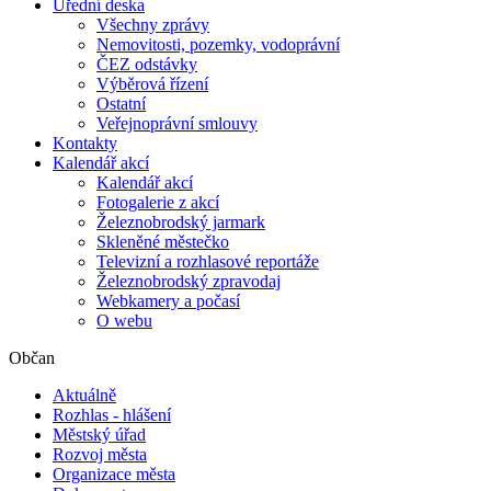
Úřední deska
Všechny zprávy
Nemovitosti, pozemky, vodoprávní
ČEZ odstávky
Výběrová řízení
Ostatní
Veřejnoprávní smlouvy
Kontakty
Kalendář akcí
Kalendář akcí
Fotogalerie z akcí
Železnobrodský jarmark
Skleněné městečko
Televizní a rozhlasové reportáže
Železnobrodský zpravodaj
Webkamery a počasí
O webu
Občan
Aktuálně
Rozhlas - hlášení
Městský úřad
Rozvoj města
Organizace města