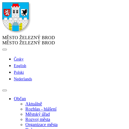
MĚSTO ŽELEZNÝ BROD
MĚSTO ŽELEZNÝ BROD
Česky
English
Polski
Nederlands
Občan
Aktuálně
Rozhlas - hlášení
Městský úřad
Rozvoj města
Organizace města