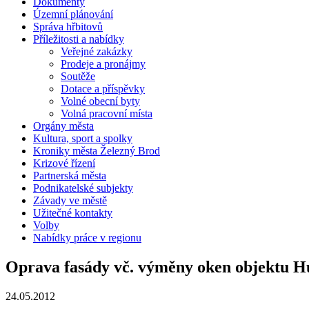
Dokumenty
Územní plánování
Správa hřbitovů
Příležitosti a nabídky
Veřejné zakázky
Prodeje a pronájmy
Soutěže
Dotace a příspěvky
Volné obecní byty
Volná pracovní místa
Orgány města
Kultura, sport a spolky
Kroniky města Železný Brod
Krizové řízení
Partnerská města
Podnikatelské subjekty
Závady ve městě
Užitečné kontakty
Volby
Nabídky práce v regionu
Oprava fasády vč. výměny oken objektu H
24.05.2012