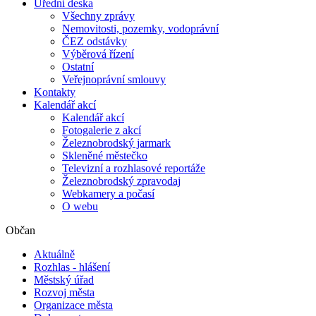
Úřední deska
Všechny zprávy
Nemovitosti, pozemky, vodoprávní
ČEZ odstávky
Výběrová řízení
Ostatní
Veřejnoprávní smlouvy
Kontakty
Kalendář akcí
Kalendář akcí
Fotogalerie z akcí
Železnobrodský jarmark
Skleněné městečko
Televizní a rozhlasové reportáže
Železnobrodský zpravodaj
Webkamery a počasí
O webu
Občan
Aktuálně
Rozhlas - hlášení
Městský úřad
Rozvoj města
Organizace města