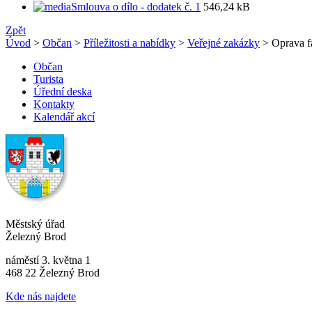
Smlouva o dílo - dodatek č. 1
546,24 kB
Zpět
Úvod
>
Občan
>
Příležitosti a nabídky
>
Veřejné zakázky
> Oprava f
Občan
Turista
Úřední deska
Kontakty
Kalendář akcí
Městský úřad
Železný Brod
náměstí 3. května 1
468 22 Železný Brod
Kde nás najdete