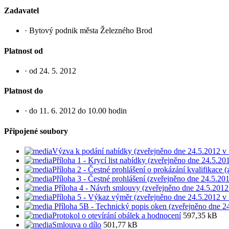
Zadavatel
· Bytový podnik města Železného Brod
Platnost od
· od 24. 5. 2012
Platnost do
· do 11. 6. 2012 do 10.00 hodin
Připojené soubory
Výzva k podání nabídky (zveřejněno dne 24.5.2012 v 
Příloha 1 - Krycí list nabídky (zveřejněno dne 24.5.20
Příloha 2 - Čestné prohlášení o prokázání kvalifikace 
Příloha 3 - Čestné prohlášení (zveřejněno dne 24.5.20
Příloha 4 - Návrh smlouvy (zveřejněno dne 24.5.2012
Příloha 5 - Výkaz výměr (zveřejněno dne 24.5.2012 v 
Příloha 5B - Technický popis oken (zveřejněno dne 2
Protokol o otevírání obálek a hodnocení
597,35 kB
Smlouva o dílo
501,77 kB