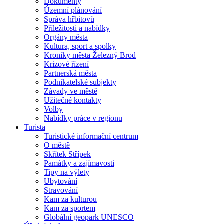
Dokumenty
Územní plánování
Správa hřbitovů
Příležitosti a nabídky
Orgány města
Kultura, sport a spolky
Kroniky města Železný Brod
Krizové řízení
Partnerská města
Podnikatelské subjekty
Závady ve městě
Užitečné kontakty
Volby
Nabídky práce v regionu
Turista
Turistické informační centrum
O městě
Skřítek Střípek
Památky a zajímavosti
Tipy na výlety
Ubytování
Stravování
Kam za kulturou
Kam za sportem
Globální geopark UNESCO