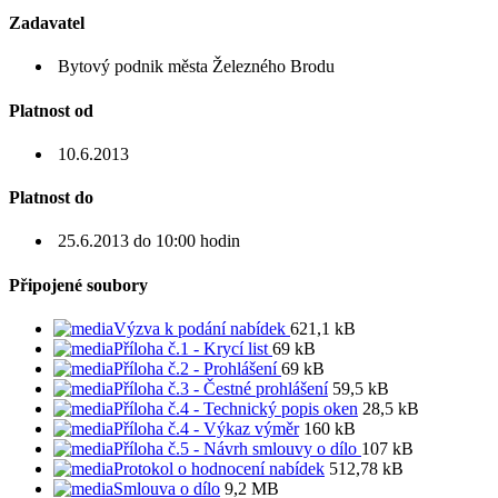
Zadavatel
Bytový podnik města Železného Brodu
Platnost od
10.6.2013
Platnost do
25.6.2013 do 10:00 hodin
Připojené soubory
Výzva k podání nabídek
621,1 kB
Příloha č.1 - Krycí list
69 kB
Příloha č.2 - Prohlášení
69 kB
Příloha č.3 - Čestné prohlášení
59,5 kB
Příloha č.4 - Technický popis oken
28,5 kB
Příloha č.4 - Výkaz výměr
160 kB
Příloha č.5 - Návrh smlouvy o dílo
107 kB
Protokol o hodnocení nabídek
512,78 kB
Smlouva o dílo
9,2 MB