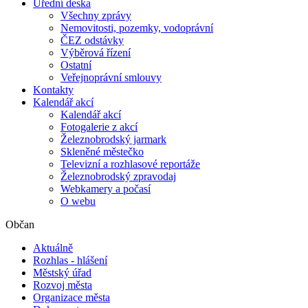
Úřední deska
Všechny zprávy
Nemovitosti, pozemky, vodoprávní
ČEZ odstávky
Výběrová řízení
Ostatní
Veřejnoprávní smlouvy
Kontakty
Kalendář akcí
Kalendář akcí
Fotogalerie z akcí
Železnobrodský jarmark
Skleněné městečko
Televizní a rozhlasové reportáže
Železnobrodský zpravodaj
Webkamery a počasí
O webu
Občan
Aktuálně
Rozhlas - hlášení
Městský úřad
Rozvoj města
Organizace města