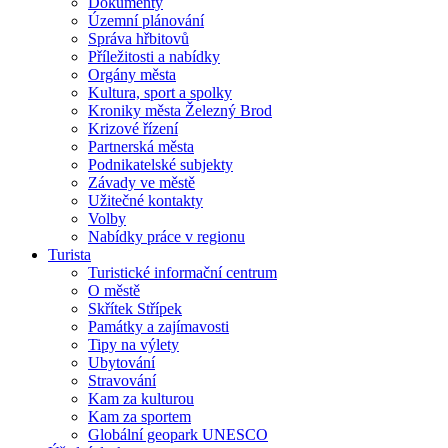
Dokumenty
Územní plánování
Správa hřbitovů
Příležitosti a nabídky
Orgány města
Kultura, sport a spolky
Kroniky města Železný Brod
Krizové řízení
Partnerská města
Podnikatelské subjekty
Závady ve městě
Užitečné kontakty
Volby
Nabídky práce v regionu
Turista
Turistické informační centrum
O městě
Skřítek Střípek
Památky a zajímavosti
Tipy na výlety
Ubytování
Stravování
Kam za kulturou
Kam za sportem
Globální geopark UNESCO