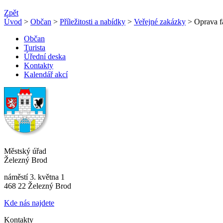
Zpět
Úvod
>
Občan
>
Příležitosti a nabídky
>
Veřejné zakázky
> Oprava f
Občan
Turista
Úřední deska
Kontakty
Kalendář akcí
Městský úřad
Železný Brod
náměstí 3. května 1
468 22 Železný Brod
Kde nás najdete
Kontakty