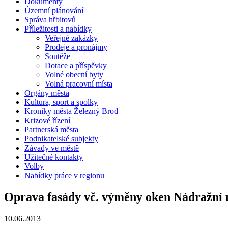
Dokumenty
Územní plánování
Správa hřbitovů
Příležitosti a nabídky
Veřejné zakázky
Prodeje a pronájmy
Soutěže
Dotace a příspěvky
Volné obecní byty
Volná pracovní místa
Orgány města
Kultura, sport a spolky
Kroniky města Železný Brod
Krizové řízení
Partnerská města
Podnikatelské subjekty
Závady ve městě
Užitečné kontakty
Volby
Nabídky práce v regionu
Oprava fasády vč. výměny oken Nádražní u
10.06.2013