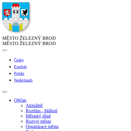
MĚSTO ŽELEZNÝ BROD
MĚSTO ŽELEZNÝ BROD
Česky
English
Polski
Nederlands
Občan
Aktuálně
Rozhlas - hlášení
Městský úřad
Rozvoj města
Organizace města