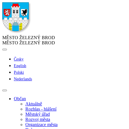
MĚSTO ŽELEZNÝ BROD
MĚSTO ŽELEZNÝ BROD
Česky
English
Polski
Nederlands
Občan
Aktuálně
Rozhlas - hlášení
Městský úřad
Rozvoj města
Organizace města