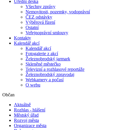
Úřední deska
Všechny zprávy
Nemovitosti, pozemky, vodoprávní
ČEZ odstávky
Výběrová řízení
Ostatní
Veřejnoprávní smlouvy
Kontakty
Kalendář akcí
Kalendář akcí
Fotogalerie z akcí
Železnobrodský jarmark
Skleněné městečko
Televizní a rozhlasové reportáže
Železnobrodský zpravodaj
Webkamery a počasí
O webu
Občan
Aktuálně
Rozhlas - hlášení
Městský úřad
Rozvoj města
Organizace města