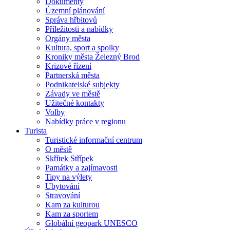
Dokumenty
Územní plánování
Správa hřbitovů
Příležitosti a nabídky
Orgány města
Kultura, sport a spolky
Kroniky města Železný Brod
Krizové řízení
Partnerská města
Podnikatelské subjekty
Závady ve městě
Užitečné kontakty
Volby
Nabídky práce v regionu
Turista
Turistické informační centrum
O městě
Skřítek Střípek
Památky a zajímavosti
Tipy na výlety
Ubytování
Stravování
Kam za kulturou
Kam za sportem
Globální geopark UNESCO