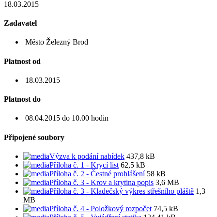
18.03.2015
Zadavatel
Město Železný Brod
Platnost od
18.03.2015
Platnost do
08.04.2015 do 10.00 hodin
Připojené soubory
Výzva k podání nabídek
437,8 kB
Příloha č. 1 - Krycí list
62,5 kB
Příloha č. 2 - Čestné prohlášení
58 kB
Příloha č. 3 - Krov a krytina popis
3,6 MB
Příloha č. 3 - Kladečský výkres střešního pláště
1,3
MB
Příloha č. 4 - Položkový rozpočet
74,5 kB