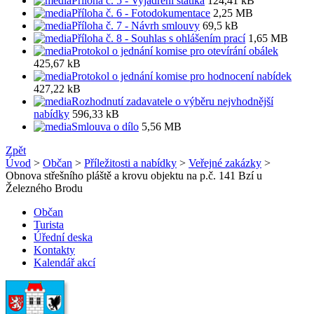
Příloha č. 5 - Vyjádření statika
124,41 kB
Příloha č. 6 - Fotodokumentace
2,25 MB
Příloha č. 7 - Návrh smlouvy
69,5 kB
Příloha č. 8 - Souhlas s ohlášením prací
1,65 MB
Protokol o jednání komise pro otevírání obálek
425,67 kB
Protokol o jednání komise pro hodnocení nabídek
427,22 kB
Rozhodnutí zadavatele o výběru nejvhodnější
nabídky
596,33 kB
Smlouva o dílo
5,56 MB
Zpět
Úvod
>
Občan
>
Příležitosti a nabídky
>
Veřejné zakázky
>
Obnova střešního pláště a krovu objektu na p.č. 141 Bzí u
Železného Brodu
Občan
Turista
Úřední deska
Kontakty
Kalendář akcí