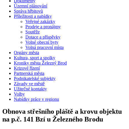
Dokumenty
Územní plánování
Správa hřbitovů
Příležitosti a nabídky
Veřejné zakázky
Prodeje a pronájmy
Soutěže
Dotace a příspěvky
Volné obecní byty
Volná pracovní místa
Orgány města
Kultura, sport a spolky
Kroniky města Železný Brod
Krizové řízení
Partnerská města
Podnikatelské subjekty
Závady ve městě
Užitečné kontakty
Volby
Nabídky práce v regionu
Obnova střešního pláště a krovu objektu
na p.č. 141 Bzí u Železného Brodu