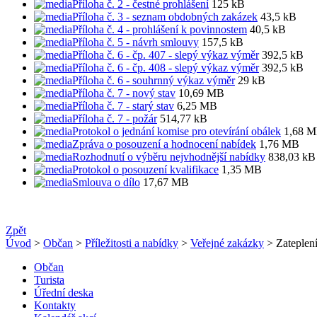
Příloha č. 2 - čestné prohlášení
125 kB
Příloha č. 3 - seznam obdobných zakázek
43,5 kB
Příloha č. 4 - prohlášení k povinnostem
40,5 kB
Příloha č. 5 - návrh smlouvy
157,5 kB
Příloha č. 6 - čp. 407 - slepý výkaz výměr
392,5 kB
Příloha č. 6 - čp. 408 - slepý výkaz výměr
392,5 kB
Příloha č. 6 - souhrnný výkaz výměr
29 kB
Příloha č. 7 - nový stav
10,69 MB
Příloha č. 7 - starý stav
6,25 MB
Příloha č. 7 - požár
514,77 kB
Protokol o jednání komise pro otevírání obálek
1,68 
Zpráva o posouzení a hodnocení nabídek
1,76 MB
Rozhodnutí o výběru nejvhodnější nabídky
838,03 kB
Protokol o posouzení kvalifikace
1,35 MB
Smlouva o dílo
17,67 MB
Zpět
Úvod
>
Občan
>
Příležitosti a nabídky
>
Veřejné zakázky
> Zateplení
Občan
Turista
Úřední deska
Kontakty