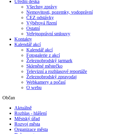
Úřední deska
Všechny zprávy
Nemovitosti, pozemky, vodoprávní
ČEZ odstávky
Výběrová řízení
Ostatní
Veřejnoprávní smlouvy
Kontakty
Kalendář akcí
Kalendář akcí
Fotogalerie z akcí
Železnobrodský jarmark
Skleněné městečko
Televizní a rozhlasové reportáže
Železnobrodský zpravodaj
Webkamery a počasí
O webu
Občan
Aktuálně
Rozhlas - hlášení
Městský úřad
Rozvoj města
Organizace města