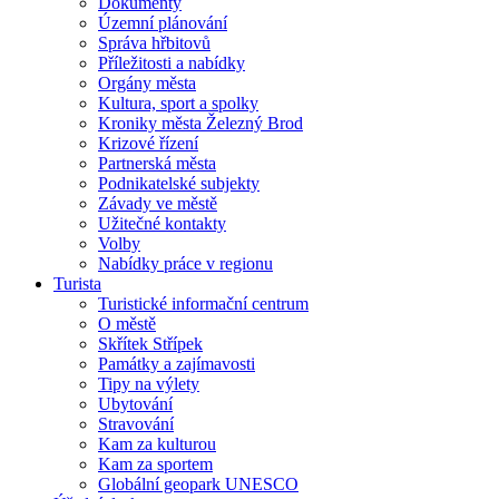
Dokumenty
Územní plánování
Správa hřbitovů
Příležitosti a nabídky
Orgány města
Kultura, sport a spolky
Kroniky města Železný Brod
Krizové řízení
Partnerská města
Podnikatelské subjekty
Závady ve městě
Užitečné kontakty
Volby
Nabídky práce v regionu
Turista
Turistické informační centrum
O městě
Skřítek Střípek
Památky a zajímavosti
Tipy na výlety
Ubytování
Stravování
Kam za kulturou
Kam za sportem
Globální geopark UNESCO