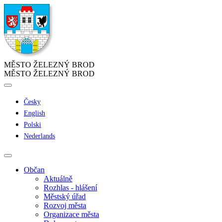
MĚSTO ŽELEZNÝ BROD
MĚSTO ŽELEZNÝ BROD
Česky
English
Polski
Nederlands
Občan
Aktuálně
Rozhlas - hlášení
Městský úřad
Rozvoj města
Organizace města