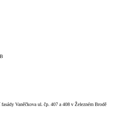
MB
 fasády Vaněčkova ul. čp. 407 a 408 v Železném Brodě