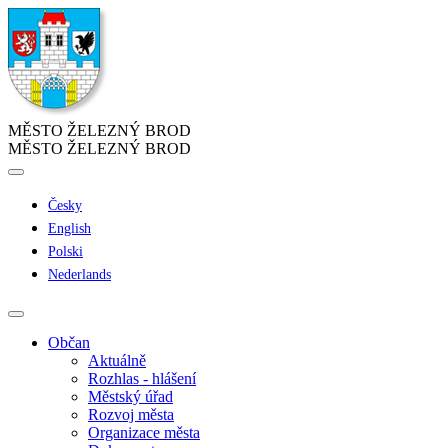
MĚSTO ŽELEZNÝ BROD
MĚSTO ŽELEZNÝ BROD
Česky
English
Polski
Nederlands
Občan
Aktuálně
Rozhlas - hlášení
Městský úřad
Rozvoj města
Organizace města