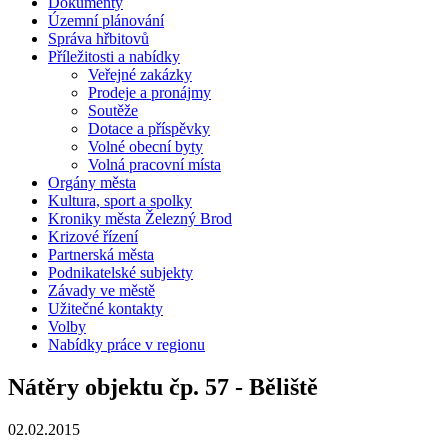
Dokumenty
Územní plánování
Správa hřbitovů
Příležitosti a nabídky
Veřejné zakázky
Prodeje a pronájmy
Soutěže
Dotace a příspěvky
Volné obecní byty
Volná pracovní místa
Orgány města
Kultura, sport a spolky
Kroniky města Železný Brod
Krizové řízení
Partnerská města
Podnikatelské subjekty
Závady ve městě
Užitečné kontakty
Volby
Nabídky práce v regionu
Nátěry objektu čp. 57 - Běliště
02.02.2015