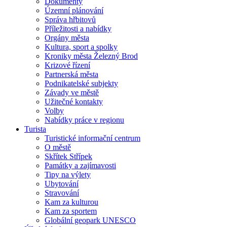
Dokumenty
Územní plánování
Správa hřbitovů
Příležitosti a nabídky
Orgány města
Kultura, sport a spolky
Kroniky města Železný Brod
Krizové řízení
Partnerská města
Podnikatelské subjekty
Závady ve městě
Užitečné kontakty
Volby
Nabídky práce v regionu
Turista
Turistické informační centrum
O městě
Skřítek Střípek
Památky a zajímavosti
Tipy na výlety
Ubytování
Stravování
Kam za kulturou
Kam za sportem
Globální geopark UNESCO