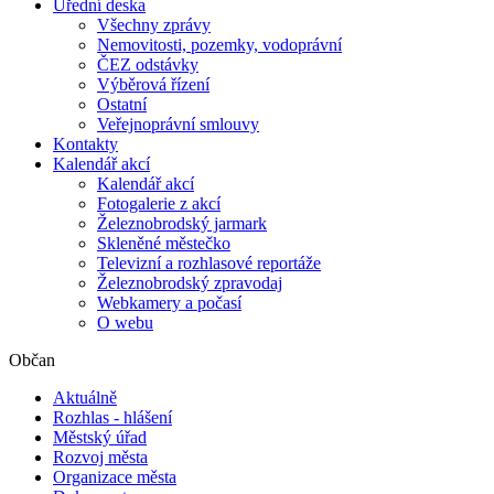
Úřední deska
Všechny zprávy
Nemovitosti, pozemky, vodoprávní
ČEZ odstávky
Výběrová řízení
Ostatní
Veřejnoprávní smlouvy
Kontakty
Kalendář akcí
Kalendář akcí
Fotogalerie z akcí
Železnobrodský jarmark
Skleněné městečko
Televizní a rozhlasové reportáže
Železnobrodský zpravodaj
Webkamery a počasí
O webu
Občan
Aktuálně
Rozhlas - hlášení
Městský úřad
Rozvoj města
Organizace města