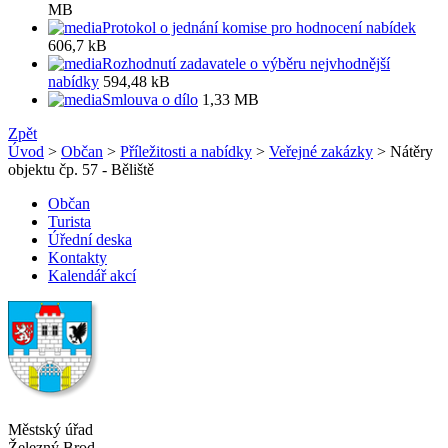
MB
Protokol o jednání komise pro hodnocení nabídek
606,7 kB
Rozhodnutí zadavatele o výběru nejvhodnější
nabídky
594,48 kB
Smlouva o dílo
1,33 MB
Zpět
Úvod
>
Občan
>
Příležitosti a nabídky
>
Veřejné zakázky
> Nátěry
objektu čp. 57 - Běliště
Občan
Turista
Úřední deska
Kontakty
Kalendář akcí
Městský úřad
Železný Brod