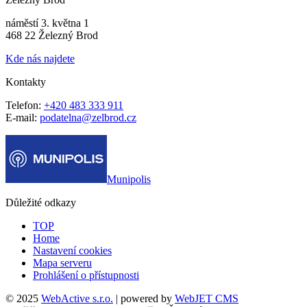
náměstí 3. května 1
468 22 Železný Brod
Kde nás najdete
Kontakty
Telefon:
+420 483 333 911
E-mail:
podatelna@zelbrod.cz
Munipolis
Důležité odkazy
TOP
Home
Nastavení cookies
Mapa serveru
Prohlášení o přístupnosti
© 2025
WebActive s.r.o.
| powered by
WebJET CMS