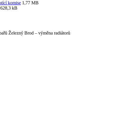
otící komise
1,77 MB
628,3 kB
ařů Železný Brod – výměna radiátorů