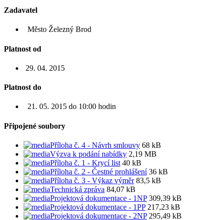
Zadavatel
Město Železný Brod
Platnost od
29. 04. 2015
Platnost do
21. 05. 2015 do 10:00 hodin
Připojené soubory
Příloha č. 4 - Návrh smlouvy
68 kB
Výzva k podání nabídky
2,19 MB
Příloha č. 1 - Krycí list
40 kB
Příloha č. 2 - Čestné prohlášení
36 kB
Příloha č. 3 - Výkaz výměr
83,5 kB
Technická zpráva
84,07 kB
Projektová dokumentace - 1NP
309,39 kB
Projektová dokumentace - 1PP
217,23 kB
Projektová dokumentace - 2NP
295,49 kB