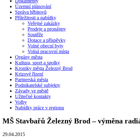
Dokumenty
Územní plánování
Správa hřbitovů
Příležitosti a nabídky
Veřejné zakázky
Prodeje a pronájmy
Soutěže
Dotace a příspěvky
Volné obecní byty
Volná pracovní místa
Orgány města
Kultura, sport a spolky
Kroniky města Železný Brod
Krizové řízení
Partnerská města
Podnikatelské subjekty
Závady ve městě
Užitečné kontakty
Volby
Nabídky práce v regionu
MŠ Stavbařů Železný Brod – výměna radi
29.04.2015