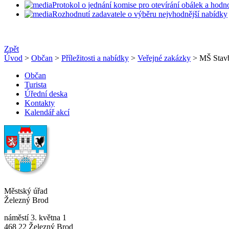
Protokol o jednání komise pro otevírání obálek a hodn
Rozhodnutí zadavatele o výběru nejvhodnější nabídky
Zpět
Úvod
>
Občan
>
Příležitosti a nabídky
>
Veřejné zakázky
> MŠ Stavb
Občan
Turista
Úřední deska
Kontakty
Kalendář akcí
Městský úřad
Železný Brod
náměstí 3. května 1
468 22 Železný Brod