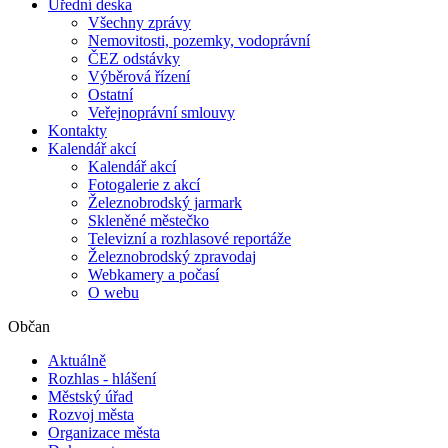
Úřední deska
Všechny zprávy
Nemovitosti, pozemky, vodoprávní
ČEZ odstávky
Výběrová řízení
Ostatní
Veřejnoprávní smlouvy
Kontakty
Kalendář akcí
Kalendář akcí
Fotogalerie z akcí
Železnobrodský jarmark
Skleněné městečko
Televizní a rozhlasové reportáže
Železnobrodský zpravodaj
Webkamery a počasí
O webu
Občan
Aktuálně
Rozhlas - hlášení
Městský úřad
Rozvoj města
Organizace města