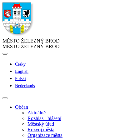
MĚSTO ŽELEZNÝ BROD
MĚSTO ŽELEZNÝ BROD
Česky
English
Polski
Nederlands
Občan
Aktuálně
Rozhlas - hlášení
Městský úřad
Rozvoj města
Organizace města