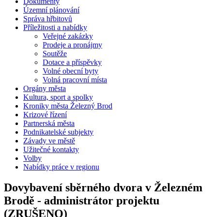
Dokumenty
Územní plánování
Správa hřbitovů
Příležitosti a nabídky
Veřejné zakázky
Prodeje a pronájmy
Soutěže
Dotace a příspěvky
Volné obecní byty
Volná pracovní místa
Orgány města
Kultura, sport a spolky
Kroniky města Železný Brod
Krizové řízení
Partnerská města
Podnikatelské subjekty
Závady ve městě
Užitečné kontakty
Volby
Nabídky práce v regionu
Dovybavení sběrného dvora v Železném
Brodě - administrátor projektu
(ZRUŠENO)