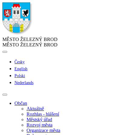
MĚSTO ŽELEZNÝ BROD
MĚSTO ŽELEZNÝ BROD
Česky
English
Polski
Nederlands
Občan
Aktuálně
Rozhlas - hlášení
Městský úřad
Rozvoj města
Organizace města