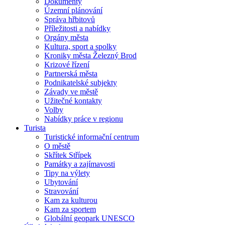
Dokumenty
Územní plánování
Správa hřbitovů
Příležitosti a nabídky
Orgány města
Kultura, sport a spolky
Kroniky města Železný Brod
Krizové řízení
Partnerská města
Podnikatelské subjekty
Závady ve městě
Užitečné kontakty
Volby
Nabídky práce v regionu
Turista
Turistické informační centrum
O městě
Skřítek Střípek
Památky a zajímavosti
Tipy na výlety
Ubytování
Stravování
Kam za kulturou
Kam za sportem
Globální geopark UNESCO