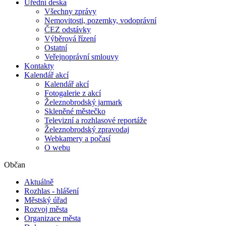
Úřední deska
Všechny zprávy
Nemovitosti, pozemky, vodoprávní
ČEZ odstávky
Výběrová řízení
Ostatní
Veřejnoprávní smlouvy
Kontakty
Kalendář akcí
Kalendář akcí
Fotogalerie z akcí
Železnobrodský jarmark
Skleněné městečko
Televizní a rozhlasové reportáže
Železnobrodský zpravodaj
Webkamery a počasí
O webu
Občan
Aktuálně
Rozhlas - hlášení
Městský úřad
Rozvoj města
Organizace města