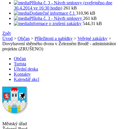
Příloha č. 3 - Návrh smlouvy (zveřejněno dne
30.4.2014 ve 16:30 hodin)
261 kB
Dodatečné informace č.1
310,96 kB
Příloha č. 3 - Návrh smlouvy
261 kB
Informace o zrušení zakázky
544,31 kB
Zpět
Úvod
>
Občan
>
Příležitosti a nabídky
>
Veřejné zakázky
>
Dovybavení sběrného dvora v Železném Brodě - administrátor
projektu (ZRUŠENO)
Občan
Turista
Úřední deska
Kontakty
Kalendář akcí
Městský úřad
Železný Brod