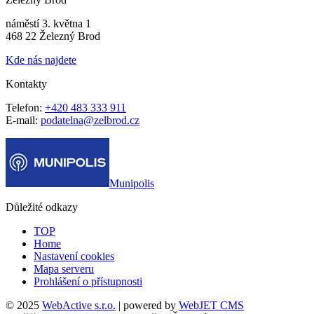
náměstí 3. května 1
468 22 Železný Brod
Kde nás najdete
Kontakty
Telefon:
+420 483 333 911
E-mail:
podatelna@zelbrod.cz
Munipolis
Důležité odkazy
TOP
Home
Nastavení cookies
Mapa serveru
Prohlášení o přístupnosti
© 2025
WebActive s.r.o.
| powered by
WebJET CMS