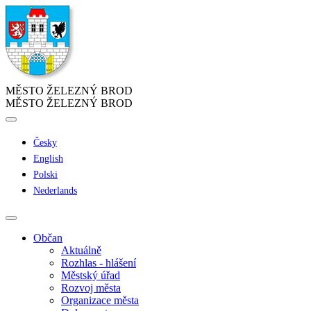
MĚSTO ŽELEZNÝ BROD
MĚSTO ŽELEZNÝ BROD
Česky
English
Polski
Nederlands
Občan
Aktuálně
Rozhlas - hlášení
Městský úřad
Rozvoj města
Organizace města