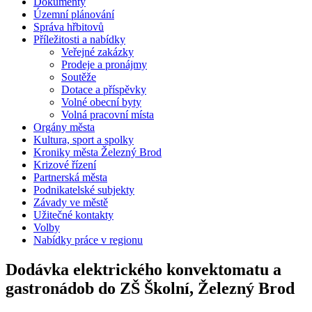
Dokumenty
Územní plánování
Správa hřbitovů
Příležitosti a nabídky
Veřejné zakázky
Prodeje a pronájmy
Soutěže
Dotace a příspěvky
Volné obecní byty
Volná pracovní místa
Orgány města
Kultura, sport a spolky
Kroniky města Železný Brod
Krizové řízení
Partnerská města
Podnikatelské subjekty
Závady ve městě
Užitečné kontakty
Volby
Nabídky práce v regionu
Dodávka elektrického konvektomatu a
gastronádob do ZŠ Školní, Železný Brod