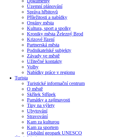
Dokumenty
Územní plánování
Správa hřbitovů
Příležitosti a nabídky
Orgány města
Kultura, sport a spolky
Kroniky města Železný Brod
Krizové řízení
Partnerská města
Podnikatelské subjekty
Závady ve městě
Užitečné kontakty
Volby
Nabídky práce v regionu
Turista
Turistické informační centrum
O městě
Skřítek Střípek
Památky a zajímavosti
Tipy na výlety
Ubytování
Stravování
Kam za kulturou
Kam za sportem
Globální geopark UNESCO