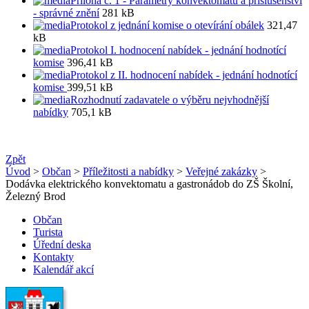
Příloha č. 1 - Parametry konvektomatu a příslušenství
- správné znění
281 kB
Protokol z jednání komise o otevírání obálek
321,47
kB
Protokol I. hodnocení nabídek - jednání hodnotící
komise
396,41 kB
Protokol z II. hodnocení nabídek - jednání hodnotící
komise
399,51 kB
Rozhodnutí zadavatele o výběru nejvhodnější
nabídky
705,1 kB
Zpět
Úvod
>
Občan
>
Příležitosti a nabídky
>
Veřejné zakázky
>
Dodávka elektrického konvektomatu a gastronádob do ZŠ Školní,
Železný Brod
Občan
Turista
Úřední deska
Kontakty
Kalendář akcí