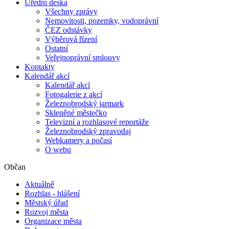
Úřední deska
Všechny zprávy
Nemovitosti, pozemky, vodoprávní
ČEZ odstávky
Výběrová řízení
Ostatní
Veřejnoprávní smlouvy
Kontakty
Kalendář akcí
Kalendář akcí
Fotogalerie z akcí
Železnobrodský jarmark
Skleněné městečko
Televizní a rozhlasové reportáže
Železnobrodský zpravodaj
Webkamery a počasí
O webu
Občan
Aktuálně
Rozhlas - hlášení
Městský úřad
Rozvoj města
Organizace města