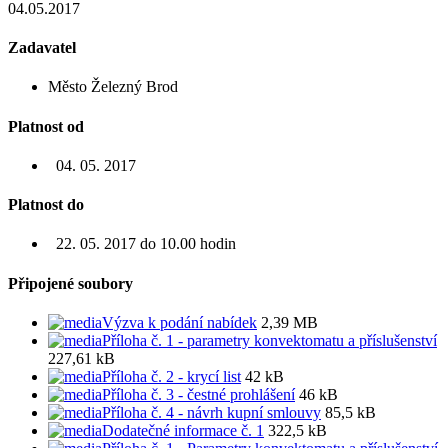
04.05.2017
Zadavatel
Město Železný Brod
Platnost od
04. 05. 2017
Platnost do
22. 05. 2017 do 10.00 hodin
Připojené soubory
Výzva k podání nabídek
2,39 MB
Příloha č. 1 - parametry konvektomatu a příslušenství
227,61 kB
Příloha č. 2 - krycí list
42 kB
Příloha č. 3 - čestné prohlášení
46 kB
Příloha č. 4 - návrh kupní smlouvy
85,5 kB
Dodatečné informace č. 1
322,5 kB