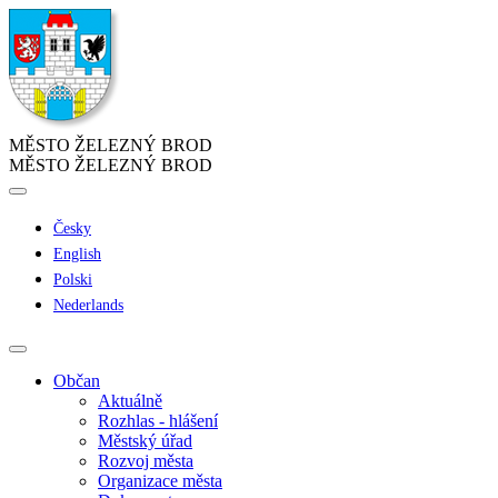
MĚSTO ŽELEZNÝ BROD
MĚSTO ŽELEZNÝ BROD
Česky
English
Polski
Nederlands
Občan
Aktuálně
Rozhlas - hlášení
Městský úřad
Rozvoj města
Organizace města