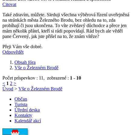
Citovat
Také zdravím, můžete. Sleduji všechna výběrová řízení uveřejněná
na stránkách města Železného Brodu, bez ohledu na to, zda
probíhají či jsou ukončena. To víte zvědavý důchodce a přece jen
mám několik přátel, kteří si rádi popovídají. Rád bych ale věděl
pane Červený, jak jste přišel na to, že znám vítěze?
Přeji Vám vše dobré.
Odpovědět
Obsah fóra
Vše o Železném Brodě
Počet príspevkov : 11,
zobrazené :
1
-
10
<
1
2
>
Úvod
>
Vše o Železném Brodě
Občan
Turista
Úřední deska
Kontakty
Kalendář akcí