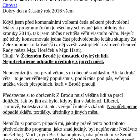
Citovat
Dobrý den a šťastný rok 2016 všem.
Když jsem před komunálními volbami četla některé předvolební
letáky a programy (mám je všechny schované jako přílohy do
kroniky 2014), tak jsem občas nechtěla věřit vlastním očím. Nejvíc
mě tehdy konsternovala jedna část předvolebního letáku skupiny Za
Železnobrodsko krásnější (z něj vzešli zastupitelé a zároveň členové
Rady města Mgr. Horáček a Mgr. Hartl).
Cituji:
V Železném Brodě je dostatek chytrých lidí.
Nepotřebujeme odpadlé úředníky z jiných měst.
Nepolemizuji s tou první větou, s ní obecně souhlasím. Ale ta druhá
věta - to je neuvěřitelný populismus, podlá rána pod pás, veřejná
urážka všech přespolních, kteří v Brodě pracují.
Představme si to obráceně: Z Brodu musí většina lidí za prací
dojíždět. Jak by jim asi bylo, kdyby jim v Jablonci, Liberci,
Turnově, Boleslavi atd. atd. veřejní činitelé vzkázali:
Nepotřebujeme
odpadlé skláře, textiláky, úředníky z jiných měst.
Nemůžu si pomoct, připadá mi, jakoby právě tento bod tohoto
předvolebního programu, jako snad jediný, byl naplňován: Nedávno
odešel Ing. Mach, nyní Bc. Chaloupková, oba původem ze Semil.