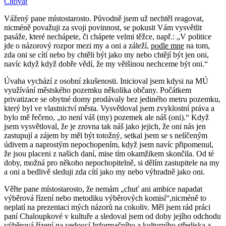
Citovat
Vážený pane místostarosto. Původně jsem už nechtěl reagovat,
nicméně považuji za svoji povinnost, se pokusit Vám vysvětlit
pasáže, které nechápete, či chápete velmi těžce, např.: „V politice
jde o názorový rozpor mezi my a oni a záleží,
podle mne
na tom,
zda oni se cítí nebo by chtěli být jako my nebo chtějí být jen oni,
navíc když když dobře vědí, že my většinou nechceme být oni.“
Úvaha vychází z osobní zkušenosti. Inicioval jsem kdysi na MÚ
využívání městského pozemku několika občany. Počátkem
privatizace se obytné domy prodávaly bez jediného metru pozemku,
který byl ve vlastnictví města. Vysvětloval jsem zvyklostní práva a
bylo mě řečeno, „to není váš (my) pozemek ale náš (oni).“ Když
jsem vysvětloval, že je zrovna tak náš jako jejich, že oni nás jen
zastupují a zájem by měl být totožný, setkal jsem se s nelíčeným
údivem a naprostým nepochopením, když jsem navíc připomenul,
že jsou placeni z našich daní, mise tím okamžikem skončila. Od té
doby, možná pro někoho nepochopitelně, si dělím zastupitele na my
a oni a bedlivě sleduji zda cítí jako my nebo výhradně jako oni.
Věřte pane místostarosto, že nemám „chuť ani ambice napadat
výběrová řízení nebo metodiku výběrových komisí“,nicméně to
neplatí na prezentaci mých názorů na cokoliv. Měl jsem rád práci
paní Chaloupkové v kultuře a sledoval jsem od doby jejího odchodu
výběrová řízení na vedoucí Informačního a kulturního střediska a