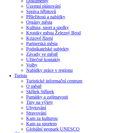
Dokumenty
Územní plánování
Správa hřbitovů
Příležitosti a nabídky
Orgány města
Kultura, sport a spolky
Kroniky města Železný Brod
Krizové řízení
Partnerská města
Podnikatelské subjekty
Závady ve městě
Užitečné kontakty
Volby
Nabídky práce v regionu
Turista
Turistické informační centrum
O městě
Skřítek Střípek
Památky a zajímavosti
Tipy na výlety
Ubytování
Stravování
Kam za kulturou
Kam za sportem
Globální geopark UNESCO