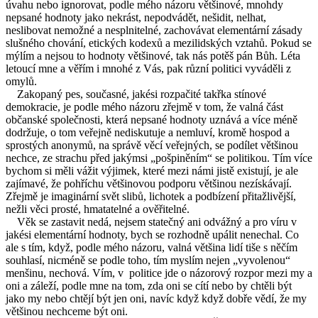
úvahu nebo ignorovat, podle mého názoru většinové, mnohdy
nepsané hodnoty jako nekrást, nepodvádět, nešidit, nelhat,
neslibovat nemožné a nesplnitelné, zachovávat elementární zásady
slušného chování, etických kodexů a mezilidských vztahů. Pokud se
mýlím a nejsou to hodnoty většinové, tak nás potěš pán Bůh. Léta
letoucí mne a věřím i mnohé z Vás, pak různí politici vyváděli z
omylů.
Zakopaný pes, současné, jakési rozpačité takřka stínové
demokracie, je podle mého názoru zřejmě v tom, že valná část
občanské společnosti, která nepsané hodnoty uznává a více méně
dodržuje, o tom veřejně nediskutuje a nemluví, kromě hospod a
sprostých anonymů, na správě věcí veřejných, se podílet většinou
nechce, ze strachu před jakýmsi „pošpiněním“ se politikou. Tím více
bychom si měli vážit výjimek, které mezi námi jistě existují, je ale
zajímavé, že pohříchu většinovou podporu většinou nezískávají.
Zřejmě je imaginární svět slibů, lichotek a podbízení přitažlivější,
nežli věci prosté, hmatatelné a ověřitelné.
Věk se zastavit nedá, nejsem statečný ani odvážný a pro víru v
jakési elementární hodnoty, bych se rozhodně upálit nenechal. Co
ale s tím, když, podle mého názoru, valná většina lidí tiše s něčím
souhlasí, nicméně se podle toho, tím myslím nejen „vyvolenou“
menšinu, nechová. Vím, v politice jde o názorový rozpor mezi my a
oni a záleží, podle mne na tom, zda oni se cítí nebo by chtěli být
jako my nebo chtějí být jen oni, navíc když když dobře vědí, že my
většinou nechceme být oni.