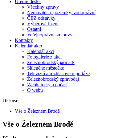
Úřední deska
Všechny zprávy
Nemovitosti, pozemky, vodoprávní
ČEZ odstávky
Výběrová řízení
Ostatní
Veřejnoprávní smlouvy
Kontakty
Kalendář akcí
Kalendář akcí
Fotogalerie z akcí
Železnobrodský jarmark
Skleněné městečko
Televizní a rozhlasové reportáže
Železnobrodský zpravodaj
Webkamery a počasí
O webu
Diskuse
Vše o Železném Brodě
Vše o Železném Brodě