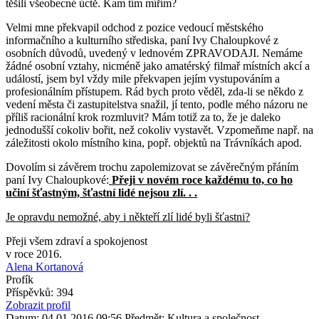
těšili všeobecné úctě. Kam tím mířím?
Velmi mne překvapil odchod z pozice vedoucí městského
informačního a kulturního střediska, paní Ivy Chaloupkové z
osobních důvodů, uvedený v lednovém ZPRAVODAJI. Nemáme
žádné osobní vztahy, nicméně jako amatérský filmař místních akcí a
událostí, jsem byl vždy mile překvapen jejím vystupováním a
profesionálním přístupem. Rád bych proto věděl, zda-li se někdo z
vedení města či zastupitelstva snažil, jí tento, podle mého názoru ne
příliš racionální krok rozmluvit? Mám totiž za to, že je daleko
jednodušší cokoliv bořit, než cokoliv vystavět. Vzpomeňme např. na
záležitosti okolo místního kina, popř. objektů na Trávníkách apod.
Dovolím si závěrem trochu zapolemizovat se závěrečným přáním
paní Ivy Chaloupkové:
Přeji v novém roce každému to, co ho
učiní šťastným, šťastní lidé nejsou zlí. . .
Je opravdu nemožné, aby i někteří zlí lidé byli šťastni?
Přeji všem zdraví a spokojenost
v roce 2016.
Alena Kortanová
Profík
Příspěvků: 394
Zobrazit profil
Datum: 04.01.2016 09:56
Předmět: Kultura a společnost.