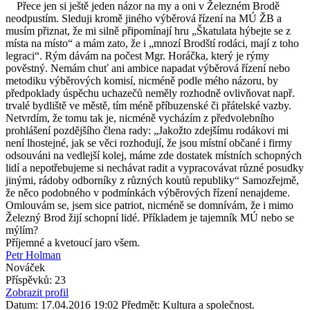
Přece jen si ještě jeden názor na my a oni v Železném Brodě
neodpustím. Sleduji kromě jiného výběrová řízení na MÚ ŽB a
musím přiznat, že mi silně připomínají hru „Škatulata hýbejte se z
místa na místo“ a mám zato, že i „mnozí Brodští rodáci, mají z toho
legraci“. Rým dávám na počest Mgr. Horáčka, který je rýmy
pověstný. Nemám chuť ani ambice napadat výběrová řízení nebo
metodiku výběrových komisí, nicméně podle mého názoru, by
předpoklady úspěchu uchazečů neměly rozhodně ovlivňovat např.
trvalé bydliště ve městě, tím méně příbuzenské či přátelské vazby.
Netvrdím, že tomu tak je, nicméně vycházím z předvolebního
prohlášení pozdějšího člena rady: „Jakožto zdejšímu rodákovi mi
není lhostejné, jak se věci rozhodují, že jsou místní občané i firmy
odsouváni na vedlejší kolej, máme zde dostatek místních schopných
lidí a nepotřebujeme si nechávat radit a vypracovávat různé posudky
jinými, rádoby odborníky z různých koutů republiky“ Samozřejmě,
že něco podobného v podmínkách výběrových řízení nenajdeme.
Omlouvám se, jsem sice patriot, nicméně se domnívám, že i mimo
Železný Brod žijí schopní lidé. Příkladem je tajemník MÚ nebo se
mýlím?
Příjemné a kvetoucí jaro všem.
Petr Holman
Nováček
Příspěvků: 23
Zobrazit profil
Datum: 17.04.2016 19:02
Předmět: Kultura a společnost.