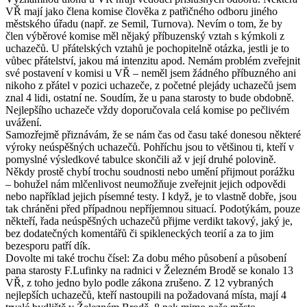
VŘ mají jako člena komise člověka z patřičného odboru jiného
městského úřadu (např. ze Semil, Turnova). Nevím o tom, že by
člen výběrové komise měl nějaký příbuzenský vztah s kýmkoli z
uchazečů. U přátelských vztahů je pochopitelně otázka, jestli je to
vůbec přátelství, jakou má intenzitu apod. Nemám problém zveřejnit
své postavení v komisi u VŘ – neměl jsem žádného příbuzného ani
nikoho z přátel v pozici uchazeče, z početné plejády uchazečů jsem
znal 4 lidi, ostatní ne. Soudím, že u pana starosty to bude obdobně.
Nejlepšího uchazeče vždy doporučovala celá komise po pečlivém
uvážení.
Samozřejmě přiznávám, že se nám čas od času také donesou některé
výroky neúspěšných uchazečů. Pohříchu jsou to většinou ti, kteří v
pomyslné výsledkové tabulce skončili až v její druhé polovině.
Někdy prostě chybí trochu soudnosti nebo umění přijmout porážku
– bohužel nám mlčenlivost neumožňuje zveřejnit jejich odpovědi
nebo například jejich písemné testy. I když, je to vlastně dobře, jsou
tak chráněni před případnou nepříjemnou situací. Podotýkám, pouze
někteří, řada neúspěšných uchazečů přijme verdikt takový, jaký je,
bez dodatečných komentářů či spikleneckých teorií a za to jim
bezesporu patří dík.
Dovolte mi také trochu čísel: Za dobu mého působení a působení
pana starosty F.Lufinky na radnici v Železném Brodě se konalo 13
VŘ, z toho jedno bylo podle zákona zrušeno. Z 12 vybraných
nejlepších uchazečů, kteří nastoupili na požadovaná místa, mají 4