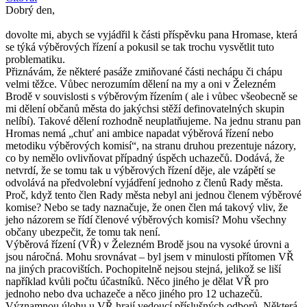
Dobrý den,
dovolte mi, abych se vyjádřil k části příspěvku pana Hromase, která
se týká výběrových řízení a pokusil se tak trochu vysvětlit tuto
problematiku.
Přiznávám, že některé pasáže zmiňované části nechápu či chápu
velmi těžce. Vůbec nerozumím dělení na my a oni v Železném
Brodě v souvislosti s výběrovým řízením ( ale i vůbec všeobecně se
mi dělení občanů města do jakýchsi stěží definovatelných skupin
nelíbí). Takové dělení rozhodně neuplatňujeme. Na jednu stranu pan
Hromas nemá „chuť ani ambice napadat výběrová řízení nebo
metodiku výběrových komisí“, na stranu druhou prezentuje názory,
co by nemělo ovlivňovat případný úspěch uchazečů. Dodává, že
netvrdí, že se tomu tak u výběrových řízení děje, ale vzápětí se
odvolává na předvolební vyjádření jednoho z členů Rady města.
Proč, když tento člen Rady města nebyl ani jednou členem výběrové
komise? Nebo se tady naznačuje, že onen člen má takový vliv, že
jeho názorem se řídí členové výběrových komisí? Mohu všechny
občany ubezpečit, že tomu tak není.
Výběrová řízení (VŘ) v Železném Brodě jsou na vysoké úrovni a
jsou náročná. Mohu srovnávat – byl jsem v minulosti přítomen VŘ
na jiných pracovištích. Pochopitelně nejsou stejná, jelikož se liší
například kvůli počtu účastníků. Něco jiného je dělat VŘ pro
jednoho nebo dva uchazeče a něco jiného pro 12 uchazečů.
Významnou úlohu u VŘ hrají vedoucí příslušných odborů. Některá