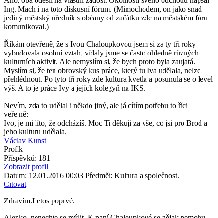
Ano, oba odešli na vlastní žádost. Okolnosti svého odchodu napsal
Ing. Mach i na toto diskusní fórum. (Mimochodem, on jako snad
jediný městský úředník s občany od začátku zde na městském fóru
komunikoval.)
Říkám otevřeně, že s Ivou Chaloupkovou jsem si za ty tři roky
vybudovala osobní vztah, vídaly jsme se často ohledně různých
kulturních aktivit. Ale nemyslím si, že bych proto byla zaujatá.
Myslím si, že ten obrovský kus práce, který tu Iva udělala, nelze
přehlédnout. Po tyto tři roky zde kultura kvetla a posunula se o level
výš. A to je práce Ivy a jejích kolegyň na IKS.
Nevím, zda to udělal i někdo jiný, ale já cítím potřebu to říci
veřejně:
Ivo, je mi líto, že odcházíš. Moc Ti děkuji za vše, co jsi pro Brod a
jeho kulturu udělala.
Václav Kunst
Profík
Příspěvků: 181
Zobrazit profil
Datum: 12.01.2016 00:03
Předmět: Kultura a společnost.
Citovat
Zdravím.Letos poprvé.
Alenko, nenechte se mýlit. K paní Chaloupkové se nějak nemohu