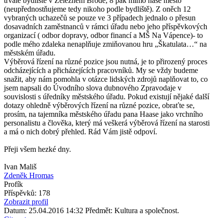
trvalé bydliště v Železném Brodě, 8 pak mimo naše město
(neupřednostňujeme tedy nikoho podle bydliště). Z oněch 12
vybraných uchazečů se pouze ve 3 případech jednalo o přesun
dosavadních zaměstnanců v rámci úřadu nebo jeho příspěvkových
organizací ( odbor dopravy, odbor financí a MŠ Na Vápence)- to
podle mého zdaleka nenaplňuje zmiňovanou hru „Škatulata…“ na
městském úřadu.
Výběrová řízení na různé pozice jsou nutná, je to přirozený proces
odcházejících a přicházejících pracovníků. My se vždy budeme
snažit, aby nám pomohla v otázce lidských zdrojů naplňovat to, co
jsem napsali do Úvodního slova dubnového Zpravodaje v
souvislosti s úředníky městského úřadu. Pokud existují nějaké další
dotazy ohledně výběrových řízení na různé pozice, obraťte se,
prosím, na tajemníka městského úřadu pana Haase jako vrchního
personalistu a člověka, který má veškerá výběrová řízení na starosti
a má o nich dobrý přehled. Rád Vám jistě odpoví.
Přeji všem hezké dny.
Ivan Mališ
Zdeněk Hromas
Profík
Příspěvků: 178
Zobrazit profil
Datum: 25.04.2016 14:32
Předmět: Kultura a společnost.