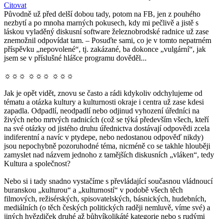
Citovat
Původně už před delší dobou tady, potom na FB, jen z pouhého
nezbytí a po mnoha marných pokusech, kdy mi pečlivě a jistě s
láskou vyladěný diskusní software železnobrodské radnice už zase
znemožnil odpovídat tam. – Posuďte sami, co je v tomto nepatrném
příspěvku „nepovolené“, tj. zakázané, ba dokonce „vulgární“, jak
jsem se v příslušné hlášce programu dověděl...
☼☼☼ ☼☼☼ ☼☼☼
Jak je opět vidět, znovu se často a rádi kdykoliv odchylujeme od
tématu a otázka kultury a kulturnosti okraje i centra už zase kdesi
zapadla. Odpadlí, neodpadlí nebo odjinud vyhození úředníci na
živých nebo mrtvých radnicích (což se týká především všech, kteří
na své otázky od jistého druhu úřednictva dostávají odpovědi zcela
indiferentní a navíc v ptydepe, nebo nedostanou odpověď nikdy)
jsou nepochybně pozoruhodné téma, nicméně co se takhle hlouběji
zamyslet nad názvem jednoho z tamějších diskusních „vláken“, tedy
Kultura a společnost?
Nebo si i tady snadno vystačíme s převládající současnou vládnoucí
buranskou „kulturou“ a „kulturností“ v podobě všech těch
filmových, režisérských, spisovatelských, básnických, hudebních,
mediálních (o těch českých politických raději nemluvě, víme své) a
jiných hvězdiček druhé až bůhvíkolikáté kategorie nebo s rudými