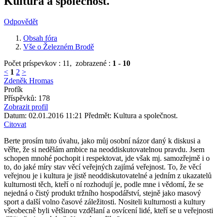
Kultura a společnost.
Odpovědět
Obsah fóra
Vše o Železném Brodě
Počet príspevkov : 11,
zobrazené :
1
-
10
<
1
2
>
Zdeněk Hromas
Profík
Příspěvků: 178
Zobrazit profil
Datum: 02.01.2016 11:21
Předmět: Kultura a společnost.
Citovat
Berte prosím tuto úvahu, jako můj osobní názor daný k diskusi a
věřte, že si nedělám ambice na neoddiskutovatelnou pravdu. Jsem
schopen mnohé pochopit i respektovat, jde však mj. samozřejmě i o
to, do jaké míry stav věcí veřejných zajímá veřejnost. To, že věcí
veřejnou je i kultura je jistě neoddiskutovatelné a jedním z ukazatelů
kulturnosti těch, kteří o ní rozhodují je, podle mne i vědomí, že se
nejedná o čistý produkt tržního hospodářství, stejně jako masový
sport a další volno časové záležitosti. Nositeli kulturnosti a kultury
všeobecně byli většinou vzdělaní a osvícení lidé, kteří se u veřejnosti