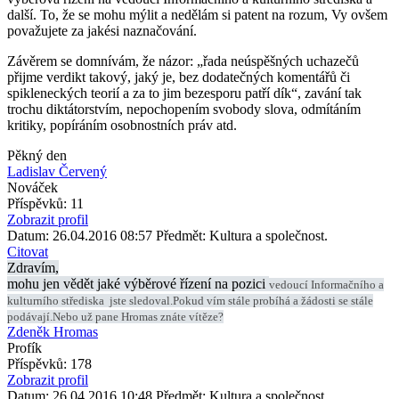
další. To, že se mohu mýlit a nedělám si patent na rozum, Vy ovšem
považujete za jakési naznačování.
Závěrem se domnívám, že názor: „řada neúspěšných uchazečů
přijme verdikt takový, jaký je, bez dodatečných komentářů či
spikleneckých teorií a za to jim bezesporu patří dík“, zavání tak
trochu diktátorstvím, nepochopením svobody slova, odmítáním
kritiky, popíráním osobnostních práv atd.
Pěkný den
Ladislav Červený
Nováček
Příspěvků: 11
Zobrazit profil
Datum: 26.04.2016 08:57
Předmět: Kultura a společnost.
Citovat
Zdravím,
mohu jen vědět jaké výběrové řízení na pozici
vedoucí Informačního a
kulturního střediska jste sledoval.Pokud vím stále probíhá a žádosti se stále
podávají.Nebo už pane Hromas znáte vítěze?
Zdeněk Hromas
Profík
Příspěvků: 178
Zobrazit profil
Datum: 26.04.2016 10:48
Předmět: Kultura a společnost.