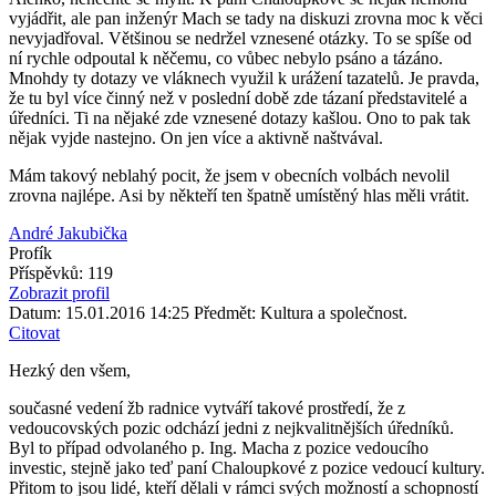
vyjádřit, ale pan inženýr Mach se tady na diskuzi zrovna moc k věci
nevyjadřoval. Většinou se nedržel vznesené otázky. To se spíše od
ní rychle odpoutal k něčemu, co vůbec nebylo psáno a tázáno.
Mnohdy ty dotazy ve vláknech využil k urážení tazatelů. Je pravda,
že tu byl více činný než v poslední době zde tázaní představitelé a
úředníci. Ti na nějaké zde vznesené dotazy kašlou. Ono to pak tak
nějak vyjde nastejno. On jen více a aktivně naštvával.
Mám takový neblahý pocit, že jsem v obecních volbách nevolil
zrovna najlépe. Asi by někteří ten špatně umístěný hlas měli vrátit.
André Jakubička
Profík
Příspěvků: 119
Zobrazit profil
Datum: 15.01.2016 14:25
Předmět: Kultura a společnost.
Citovat
Hezký den všem,
současné vedení žb radnice vytváří takové prostředí, že z
vedoucovských pozic odchází jedni z nejkvalitnějších úředníků.
Byl to případ odvolaného p. Ing. Macha z pozice vedoucího
investic, stejně jako teď paní Chaloupkové z pozice vedoucí kultury.
Přitom to jsou lidé, kteří dělali v rámci svých možností a schopností