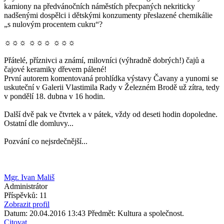
kamiony na předvánočních náměstích přecpaných nekriticky
nadšenými dospělci i dětskými konzumenty přeslazené chemikálie
„s nulovým procentem cukru“?
☼☼☼ ☼☼☼ ☼☼☼
Přátelé, příznivci a známí, milovníci (výhradně dobrých!) čajů a
čajové keramiky dřevem pálené!
První autorem komentovaná prohlídka výstavy Čavany a yunomi se
uskuteční v Galerii Vlastimila Rady v Železném Brodě už zítra, tedy
v pondělí 18. dubna v 16 hodin.
Další dvě pak ve čtvrtek a v pátek, vždy od deseti hodin dopoledne.
Ostatní dle domluvy...
Pozvání co nejsrdečnější...
Mgr. Ivan Mališ
Administrátor
Příspěvků: 11
Zobrazit profil
Datum: 20.04.2016 13:43
Předmět: Kultura a společnost.
Citovat