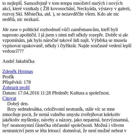
to nejlepší. Samozřejmě v tom tempu množství starých i nových
akcí, které vznikaly ( ŽB kovosochání, Neckyáda, výstavy v galerii,
rozvoj Skl. Městečka, atd. ), se nezavděčíte všem. Kdo ale nic
nedělá, nic nezkazí.
Jde zase o politické rozhodnutí vůči zaměstnancům, kteří byli
naprosto apolitičtí. I já jsem s nimi měl někdy rozepře. Dobře si ale
vzpomínám, jak bylo náročné takové lidi najít. Výběrka se musela
vypisovat opakovaně, někdy i čtyřikrát. Najde současné vedení lepší
vedoucí???
André Jakubička
Zdeněk Hromas
Profík
Příspěvků: 178
Zobrazit profil
Datum: 17.04.2016 11:28
Předmět: Kultura a společnost.
Citovat
Dobrý den.
Brzy sedmdesátka, celoživotní nestraník, stále víc se mne
zmocňuje pocit, že nemá valného smyslu zveřejňovat kdekoliv
jakékoliv myšlenky, návrhy a názory, jako nepatrná, bezvýznamná,
byť neanonymní částečka občanské společnosti. Možná i vlivem
nestranictví jsem se léta letoucí domníval, že není možné nebrat v