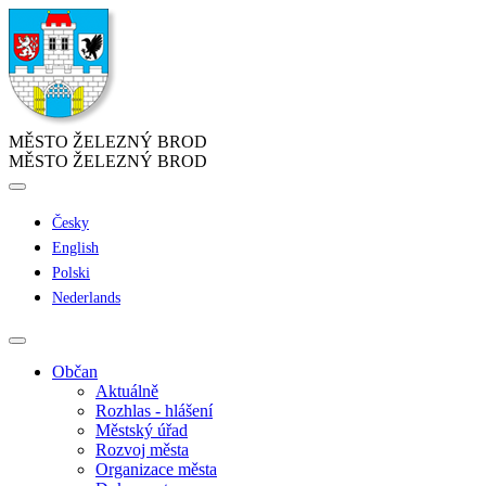
MĚSTO ŽELEZNÝ BROD
MĚSTO ŽELEZNÝ BROD
Česky
English
Polski
Nederlands
Občan
Aktuálně
Rozhlas - hlášení
Městský úřad
Rozvoj města
Organizace města