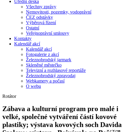
Úřední deska
Všechny zprávy
Nemovitosti, pozemky, vodoprávní
ČEZ odstávky
Výběrová řízení
Ostatní
Veřejnoprávní smlouvy
Kontakty
Kalendář akcí
Kalendář akcí
Fotogalerie z akcí
Železnobrodský jarmark
Skleněné městečko
Televizní a rozhlasové reportáže
Železnobrodský zpravodaj
Webkamery a počasí
O webu
Rotátor
Zábava a kulturní program pro malé i
velké, společné vytváření částí kovové
plastiky; výstava kovových soch Davida