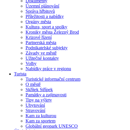
Dokumenty
Územní plánování
Správa hřbitovů
Příležitosti a nabídky
Orgány města
Kultura, sport a spolky
Kroniky města Železný Brod
Krizové řízení
Partnerská města
Podnikatelské subjekty
Závady ve městě
Užitečné kontakty
Volby
Nabídky práce v regionu
Turista
Turistické informační centrum
O městě
Skřítek Střípek
Památky a zajímavosti
Tipy na výlety
Ubytování
Stravování
Kam za kulturou
Kam za sportem
Globální geopark UNESCO