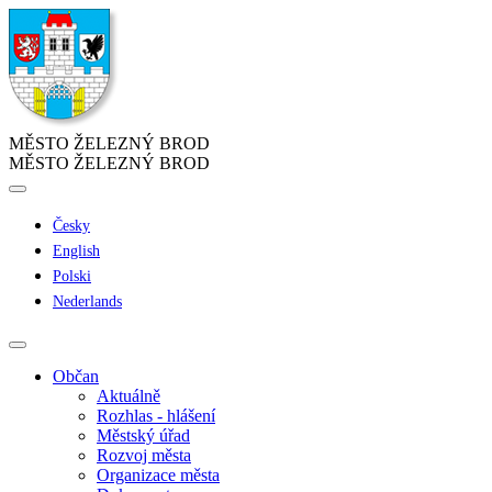
MĚSTO ŽELEZNÝ BROD
MĚSTO ŽELEZNÝ BROD
Česky
English
Polski
Nederlands
Občan
Aktuálně
Rozhlas - hlášení
Městský úřad
Rozvoj města
Organizace města