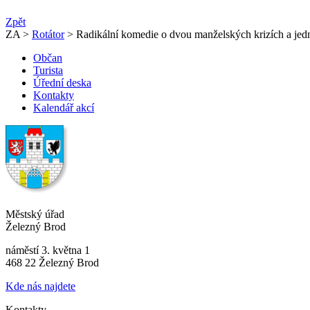
Zpět
ZA >
Rotátor
> Radikální komedie o dvou manželských krizích a je
Občan
Turista
Úřední deska
Kontakty
Kalendář akcí
Městský úřad
Železný Brod
náměstí 3. května 1
468 22 Železný Brod
Kde nás najdete
Kontakty