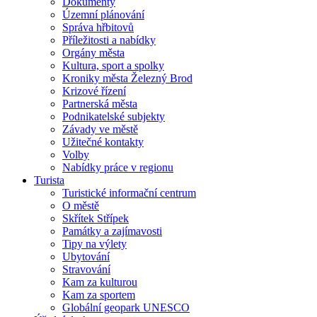
Dokumenty
Územní plánování
Správa hřbitovů
Příležitosti a nabídky
Orgány města
Kultura, sport a spolky
Kroniky města Železný Brod
Krizové řízení
Partnerská města
Podnikatelské subjekty
Závady ve městě
Užitečné kontakty
Volby
Nabídky práce v regionu
Turista
Turistické informační centrum
O městě
Skřítek Střípek
Památky a zajímavosti
Tipy na výlety
Ubytování
Stravování
Kam za kulturou
Kam za sportem
Globální geopark UNESCO