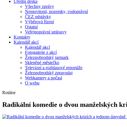
Úřední deska
Všechny zprávy
Nemovitosti, pozemky, vodoprávní
ČEZ odstávky
Výběrová řízení
Ostatní
Veřejnoprávní smlouvy
Kontakty
Kalendář akcí
Kalendář akcí
Fotogalerie z akcí
Železnobrodský jarmark
Skleněné městečko
Televizní a rozhlasové reportáže
Železnobrodský zpravodaj
Webkamery a počasí
O webu
Rotátor
Radikální komedie o dvou manželských kr