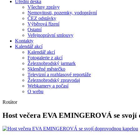
Úřední deska
Všechny zprávy
Nemovitosti, pozemky, vodoprávní
ČEZ odstávky
Výběrová řízení
Ostatní
Veřejnoprávní smlouvy
Kontakty
Kalendář akcí
Kalendář akcí
Fotogalerie z akcí
Železnobrodský jarmark
Skleněné městečko
Televizní a rozhlasové reportáže
Železnobrodský zpravodaj
Webkamery a počasí
O webu
Rotátor
Host večera EVA EMINGEROVÁ se svojí 