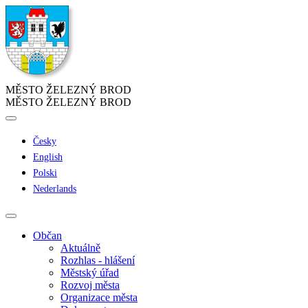
MĚSTO ŽELEZNÝ BROD
MĚSTO ŽELEZNÝ BROD
Česky
English
Polski
Nederlands
Občan
Aktuálně
Rozhlas - hlášení
Městský úřad
Rozvoj města
Organizace města