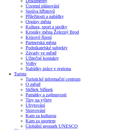
Dokumenty
Územní plánování
Správa hřbitovů
Příležitosti a nabídky
Orgány města
Kultura, sport a spolky
Kroniky města Železný Brod
Krizové řízení
Partnerská města
Podnikatelské subjekty
Závady ve městě
Užitečné kontakty
Volby
Nabídky práce v regionu
Turista
Turistické informační centrum
O městě
Skřítek Střípek
Památky a zajímavosti
Tipy na výlety
Ubytování
Stravování
Kam za kulturou
Kam za sportem
Globální geopark UNESCO